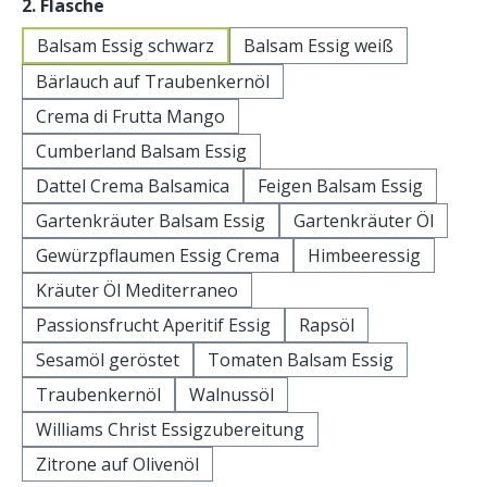
auswählen
2. Flasche
Balsam Essig schwarz
Balsam Essig weiß
Bärlauch auf Traubenkernöl
Crema di Frutta Mango
Cumberland Balsam Essig
Dattel Crema Balsamica
Feigen Balsam Essig
Gartenkräuter Balsam Essig
Gartenkräuter Öl
Gewürzpflaumen Essig Crema
Himbeeressig
Kräuter Öl Mediterraneo
Passionsfrucht Aperitif Essig
Rapsöl
Sesamöl geröstet
Tomaten Balsam Essig
Traubenkernöl
Walnussöl
Williams Christ Essigzubereitung
Zitrone auf Olivenöl