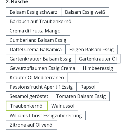
auswählen
2. Flasche
Balsam Essig schwarz
Balsam Essig weiß
Bärlauch auf Traubenkernöl
Crema di Frutta Mango
Cumberland Balsam Essig
Dattel Crema Balsamica
Feigen Balsam Essig
Gartenkräuter Balsam Essig
Gartenkräuter Öl
Gewürzpflaumen Essig Crema
Himbeeressig
Kräuter Öl Mediterraneo
Passionsfrucht Aperitif Essig
Rapsöl
Sesamöl geröstet
Tomaten Balsam Essig
Traubenkernöl
Walnussöl
Williams Christ Essigzubereitung
Zitrone auf Olivenöl