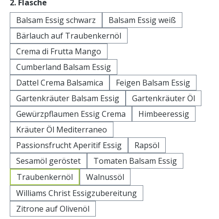
auswählen
2. Flasche
Balsam Essig schwarz
Balsam Essig weiß
Bärlauch auf Traubenkernöl
Crema di Frutta Mango
Cumberland Balsam Essig
Dattel Crema Balsamica
Feigen Balsam Essig
Gartenkräuter Balsam Essig
Gartenkräuter Öl
Gewürzpflaumen Essig Crema
Himbeeressig
Kräuter Öl Mediterraneo
Passionsfrucht Aperitif Essig
Rapsöl
Sesamöl geröstet
Tomaten Balsam Essig
Traubenkernöl
Walnussöl
Williams Christ Essigzubereitung
Zitrone auf Olivenöl