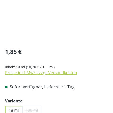
Regulärer Preis:
1,85 €
Inhalt:
18 ml
(10,28 € / 100 ml)
Preise inkl. MwSt. zzgl. Versandkosten
Sofort verfügbar, Lieferzeit: 1 Tag
auswählen
Variante
18 ml
100 ml
(Diese Option ist zurzeit nicht verfügbar.)