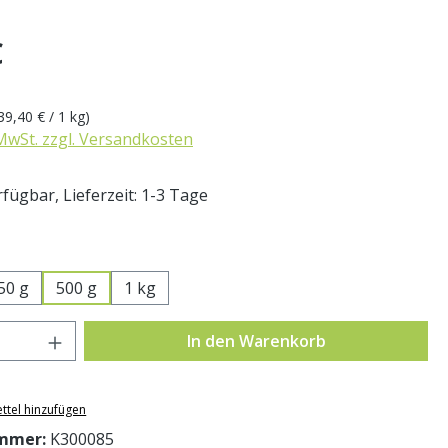
eis:
€
39,40 € / 1 kg)
 MwSt. zzgl. Versandkosten
fügbar, Lieferzeit: 1-3 Tage
swählen
50 g
500 g
1 kg
Anzahl: Gib den gewünschten Wert ein o
In den Warenkorb
ttel hinzufügen
mmer:
K300085