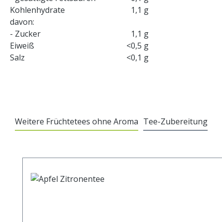
Kohlenhydrate
1,1 g
davon:
- Zucker
1,1 g
Eiweiß
<0,5 g
Salz
<0,1 g
Weitere Früchtetees ohne Aroma
Tee-Zubereitung
Produktgalerie überspringen