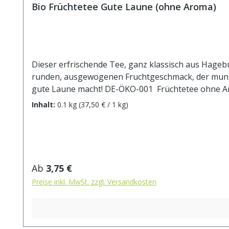
Bio Früchtetee Gute Laune (ohne Aroma)
Dieser erfrischende Tee, ganz klassisch aus Hagebu
runden, ausgewogenen Fruchtgeschmack, der munter
gute Laune macht! DE-ÖKO-001 Früchtetee ohne Aro
biologischem Anbau. Zubereitung: ca. 20g Tee mit 1
Inhalt:
0.1 kg
(37,50 € / 1 kg)
Regulärer Preis:
Ab
3,75 €
Preise inkl. MwSt. zzgl. Versandkosten