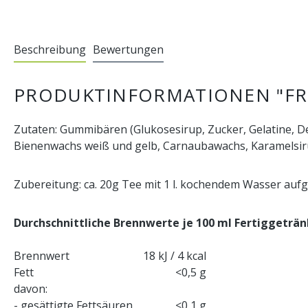
Beschreibung
Bewertungen
PRODUKTINFORMATIONEN "F
Zutaten: Gummibären (Glukosesirup, Zucker, Gelatine, D
Bienenwachs weiß und gelb, Carnaubawachs, Karamelsiru
Zubereitung: ca. 20g Tee mit 1 l. kochendem Wasser aufgi
Durchschnittliche Brennwerte je 100 ml
Fertiggeträn
Brennwert
18 kJ / 4 kcal
Fett
<0,5 g
davon:
- gesättigte Fettsäuren
<0,1 g