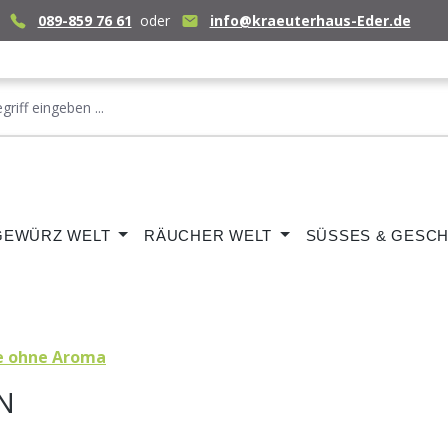
089-859 76 61
oder
info@kraeuterhaus-Eder.de
GEWÜRZ WELT
RÄUCHER WELT
SÜSSES & GESCH
e ohne Aroma
N