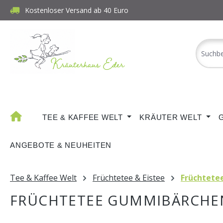
Kostenloser Versand ab 40 Euro
m Hauptinhalt springen
Zur Suche springen
Zur Hauptnavigation springen
TEE & KAFFEE WELT
KRÄUTER WELT
ANGEBOTE & NEUHEITEN
Tee & Kaffee Welt
Früchtetee & Eistee
Früchtete
FRÜCHTETEE GUMMIBÄRCHE