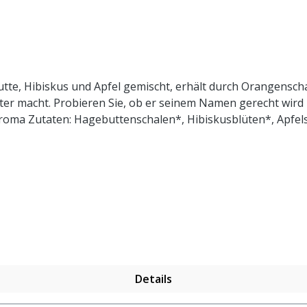
tte, Hibiskus und Apfel gemischt, erhält durch Orangenscha
 macht. Probieren Sie, ob er seinem Namen gerecht wird un
ma Zutaten: Hagebuttenschalen*, Hibiskusblüten*, Apfelst
 l. kochendem Wasser aufgiessen. Ziehzeit: max.10 min.
Details