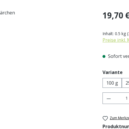
Regulärer Pr
19,70 
Inhalt:
0.5 kg
(
Preise inkl.
Sofort ver
au
Variante
100 g
2
Produkt 
Zum Merkze
Produktnu