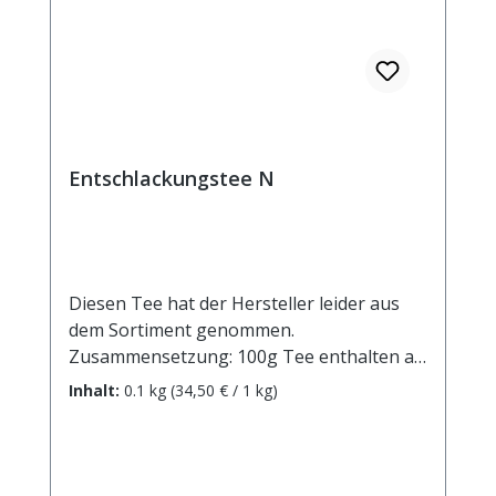
Entschlackungstee N
Diesen Tee hat der Hersteller leider aus
dem Sortiment genommen.
Zusammensetzung: 100g Tee enthalten als
arzneilich wirksame Bestandteile
Inhalt:
0.1 kg
(34,50 € / 1 kg)
(Wirkstoffe): Schachtelhalmkraut 30g,
Birkenblätter 15g, Hauhechelwurzel 20g,
Riesengoldrutenkraut 10g, sonstige
Bestandteile: Brennesselblätter, bitterer