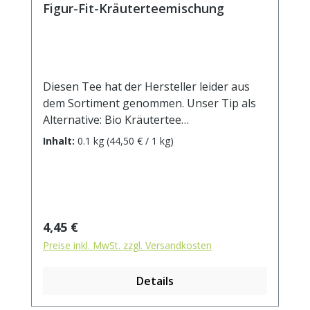
Figur-Fit-Kräuterteemischung
Diesen Tee hat der Hersteller leider aus
dem Sortiment genommen. Unser Tip als
Alternative: Bio Kräutertee
TraumfigurZutaten: Mateblätter geröstet,
Inhalt:
0.1 kg
(44,50 € / 1 kg)
Lemongras, Brombeerblätter,
Hibiscusblüten, Melissenblätter,
Süßholzwurzel, Kakaoschalen.
Regulärer Preis:
4,45 €
Preise inkl. MwSt. zzgl. Versandkosten
Details