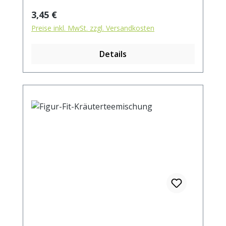
Fenchel, Pfefferminzblätter,
Regulärer Preis:
3,45 €
Süßholzwurzel, rotes Sandelholz,
Preise inkl. MwSt. zzgl. Versandkosten
Kornblumenblüten.
Details