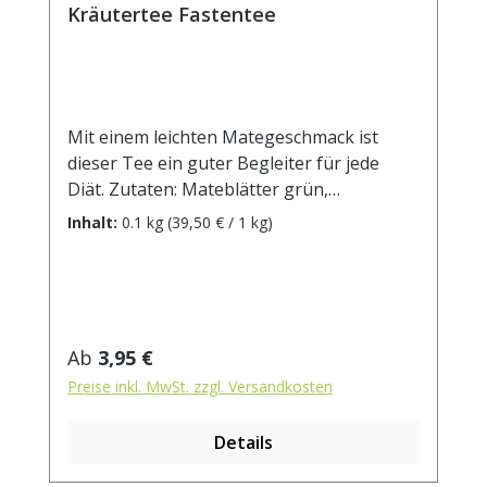
Kräutertee Fastentee
Mit einem leichten Mategeschmack ist
dieser Tee ein guter Begleiter für jede
Diät. Zutaten: Mateblätter grün,
Hagebuttenschalen, Verbenenblätter,
Inhalt:
0.1 kg
(39,50 € / 1 kg)
Brennnesselblätter, Süßholzwurzel,
Ingwer, Rosenblüten, Kamillenblüten.
Enthält Süßholzwurzel - bei hohem
Blutdruck sollte ein übermäßiger Verzehr
vermieden werden. Zubereitung: ca. 15g
Regulärer Preis:
Ab
3,95 €
Tee mit 1 l. kochendem Wasser aufgiessen.
Preise inkl. MwSt. zzgl. Versandkosten
Ziehzeit: max.10 min.
Details