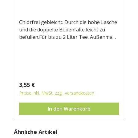
Chlorfrei gebleicht. Durch die hohe Lasche
und die doppelte Bodenfalte leicht zu
befüllen.Für bis zu 2 Liter Tee. Außenmaß
ca. 85 x 20 mm.
Regulärer Preis:
3,55 €
Preise inkl. MwSt. zzgl. Versandkosten
In den Warenkorb
Produktgalerie überspringen
Ähnliche Artikel