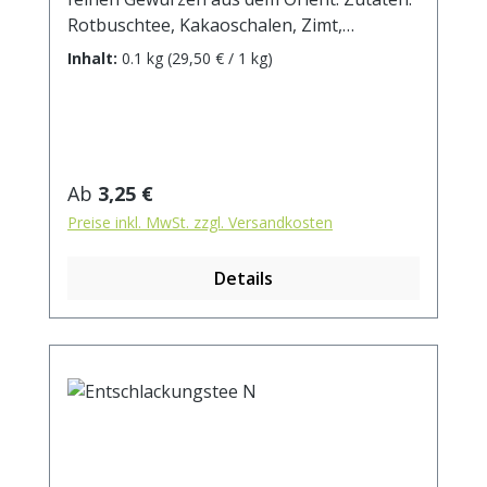
Rotbuschtee, Kakaoschalen, Zimt,
Brombeerblätter, Orangenschalen,
Inhalt:
0.1 kg
(29,50 € / 1 kg)
Hibiscusblüten, Ingwer, Mate geröstet,
Rosenknospenblüten. Zubereitung: ca. 15g
Tee mit 1 l. kochendem Wasser aufgiessen.
Ziehzeit: max.10 min.
Regulärer Preis:
Ab
3,25 €
Preise inkl. MwSt. zzgl. Versandkosten
Details