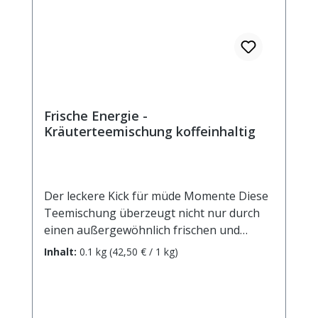
Frische Energie -
Kräuterteemischung koffeinhaltig
Der leckere Kick für müde Momente Diese
Teemischung überzeugt nicht nur durch
einen außergewöhnlich frischen und
runden Geschmack, sondern gibt Körper
Inhalt:
0.1 kg
(42,50 € / 1 kg)
und Geist durch den Zusatz von
stimulierendem Guarana wieder neuen
Schwung. Frische Energie und neue
Leistungsfähigkeit für alles, was Sie