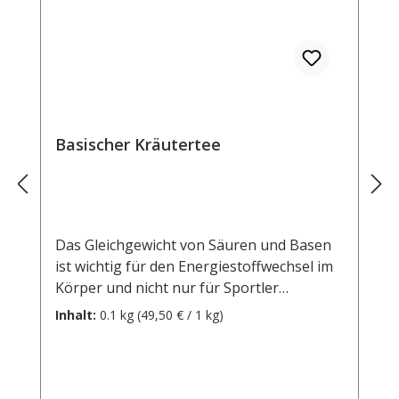
Johannisbeeren, Orangenstücke,
Zitronenschalen. Zubereitung: ca. 15g Tee
mit 1 l. kochendem Wasser aufgiessen.
Ziehzeit: max.10 min.
Basischer Kräutertee
Das Gleichgewicht von Säuren und Basen
ist wichtig für den Energiestoffwechsel im
Körper und nicht nur für Sportler
essenziell. Die Komposition sorgfältig
Inhalt:
0.1 kg
(49,50 € / 1 kg)
ausgesuchter basischer Zutaten sorgt für
Wohlbefinden und einen unbekümmerten
Teegenuss. Zutaten: Orangenschalen,
Rooibos, Karottenstücke,