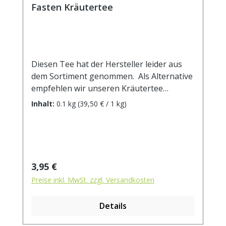
Fasten Kräutertee
Diesen Tee hat der Hersteller leider aus
dem Sortiment genommen. Als Alternative
empfehlen wir unseren Kräutertee
Fastentee.Zutaten: Mateblätter geröstet,
Inhalt:
0.1 kg
(39,50 € / 1 kg)
Brennnessel, Pfefferminze,
Holunderblüten, Silberlindenblüten,
Süßholzwurzel, Hagebuttenschalen.
Regulärer Preis:
3,95 €
Preise inkl. MwSt. zzgl. Versandkosten
Details