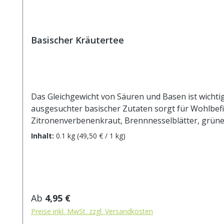
Basischer Kräutertee
Das Gleichgewicht von Säuren und Basen ist wichtig
ausgesuchter basischer Zutaten sorgt für Wohlbefinden und einen unbekümme
Zitronenverbenenkraut, Brennnesselblätter, grüner Tee China Sencha, Anis, Fenchel, Kümmel, Rote Beetestücke, Spinatflocken, Schlehdornblü
ca. 15g Tee mit 1 l. kochendem Wasser aufgiessen. Z
Inhalt:
0.1 kg
(49,50 € / 1 kg)
Regulärer Preis:
Ab
4,95 €
Preise inkl. MwSt. zzgl. Versandkosten