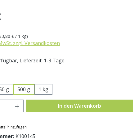
eis:
€
33,80 € / 1 kg)
 MwSt. zzgl. Versandkosten
fügbar, Lieferzeit: 1-3 Tage
swählen
50 g
500 g
1 kg
Anzahl: Gib den gewünschten Wert ein o
In den Warenkorb
ttel hinzufügen
mmer:
K100145