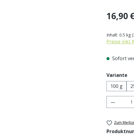
Regulärer Pr
16,90 
Inhalt:
0.5 kg
(
Preise inkl.
Sofort ver
au
Variante
100 g
2
Produkt 
Zum Merkze
Produktnu