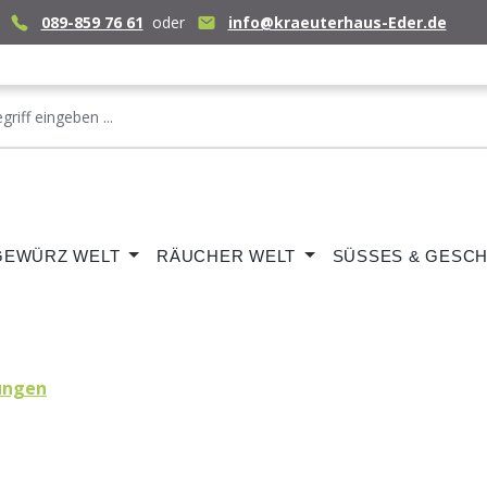
089-859 76 61
oder
info@kraeuterhaus-Eder.de
GEWÜRZ WELT
RÄUCHER WELT
SÜSSES & GESCH
ungen