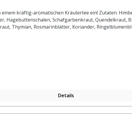
inem kräftig-aromatischen Kräutertee ein! Zutaten: Himbeer
er, Hagebuttenschalen, Schafgarbenkraut, Quendelkraut, Br
ut, Thymian, Rosmarinblätter, Koriander, Ringelblumenblüt
Details