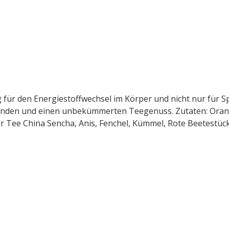
 für den Energiestoffwechsel im Körper und nicht nur für Sp
rten Teegenuss. Zutaten: Orangenschalen, Rooibos, Karottenstücke,
ten Zubereitung:
iehzeit: max.10 min.