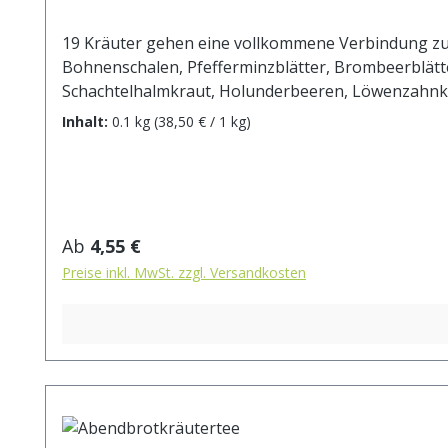
19 Kräuter gehen eine vollkommene Verbindung zu e
Bohnenschalen, Pfefferminzblätter, Brombeerblätt
Schachtelhalmkraut, Holunderbeeren, Löwenzahnkra
Wasser aufgiessen. Ziehzeit: max.10 min.
Inhalt:
0.1 kg
(38,50 € / 1 kg)
Regulärer Preis:
Ab
4,55 €
Preise inkl. MwSt. zzgl. Versandkosten