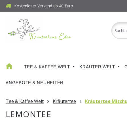
Kostenloser Versand ab 40 Euro
m Hauptinhalt springen
Zur Suche springen
Zur Hauptnavigation springen
TEE & KAFFEE WELT
KRÄUTER WELT
ANGEBOTE & NEUHEITEN
Tee & Kaffee Welt
Kräutertee
Kräutertee Misch
LEMONTEE