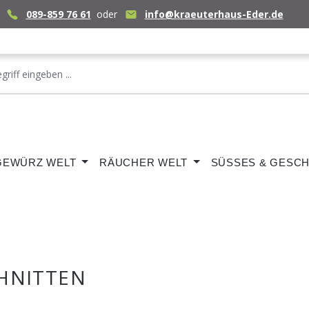
089-859 76 61
oder
info@kraeuterhaus-Eder.de
GEWÜRZ WELT
RÄUCHER WELT
SÜSSES & GESCH
HNITTEN