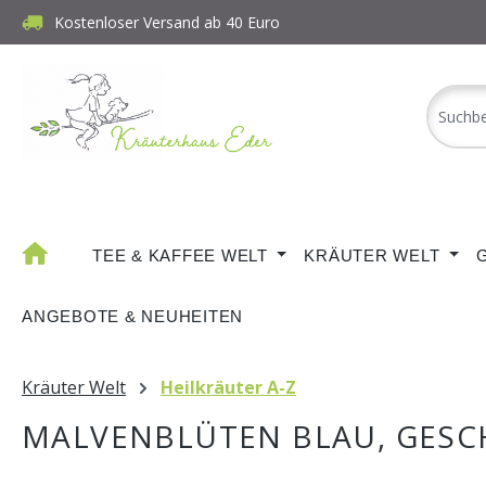
Kostenloser Versand ab 40 Euro
m Hauptinhalt springen
Zur Suche springen
Zur Hauptnavigation springen
TEE & KAFFEE WELT
KRÄUTER WELT
ANGEBOTE & NEUHEITEN
Kräuter Welt
Heilkräuter A-Z
MALVENBLÜTEN BLAU, GESC