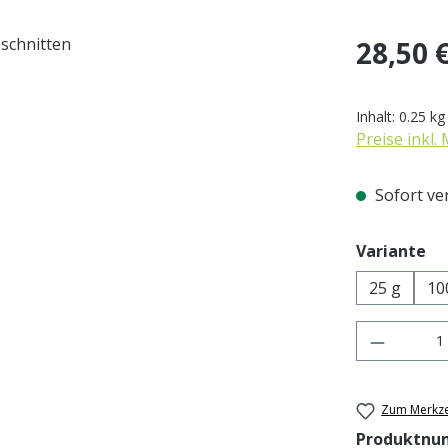
Regulärer Pr
28,50 
Inhalt:
0.25 k
Preise inkl.
Sofort ver
au
Variante
25 g
10
Produkt 
Zum Merkze
Produktnu