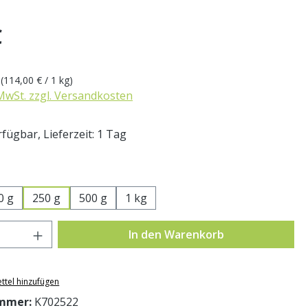
eis:
€
g
(114,00 € / 1 kg)
 MwSt. zzgl. Versandkosten
fügbar, Lieferzeit: 1 Tag
swählen
0 g
250 g
500 g
1 kg
Anzahl: Gib den gewünschten Wert ein o
In den Warenkorb
ttel hinzufügen
mmer:
K702522