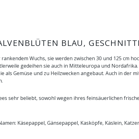
LVENBLÜTEN BLAU, GESCHNITT
rankendem Wuchs, sie werden zwischen 30 und 125 cm hoch. I
lerweile gedeihen sie auch in Mitteleuropa und Nordafrika
 als Gemüse und zu Heilzwecken angebaut. Auch in der mitte
n.
tees sehr beliebt, sowohl wegen ihres feinsäuerlichen frisc
Namen: Käsepappel, Gänsepappel, Kasköpfe, Käslein, Katzenk