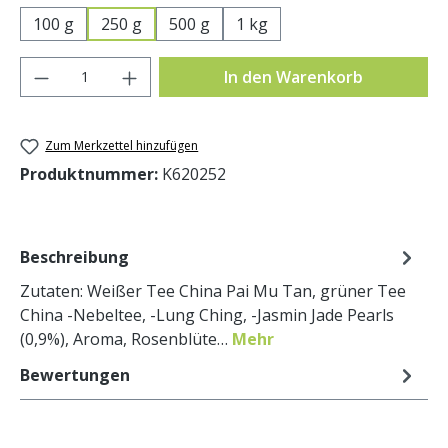
100 g
250 g
500 g
1 kg
Produkt Anzahl: Gib den gewünschten Wer
In den Warenkorb
Zum Merkzettel hinzufügen
Produktnummer:
K620252
Beschreibung
Zutaten: Weißer Tee China Pai Mu Tan, grüner Tee
China -Nebeltee, -Lung Ching, -Jasmin Jade Pearls
(0,9%), Aroma, Rosenblüte…
Mehr
Bewertungen