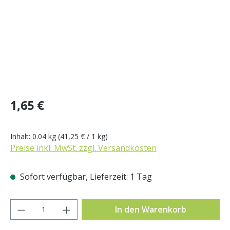
Regulärer Preis:
1,65 €
Inhalt:
0.04 kg
(41,25 € / 1 kg)
Preise inkl. MwSt. zzgl. Versandkosten
Sofort verfügbar, Lieferzeit: 1 Tag
Produkt Anzahl: Gib den gewünschten Wer
In den Warenkorb