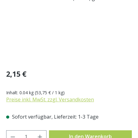
Regulärer Preis:
2,15 €
Inhalt:
0.04 kg
(53,75 € / 1 kg)
Preise inkl. MwSt. zzgl. Versandkosten
Sofort verfügbar, Lieferzeit: 1-3 Tage
Produkt Anzahl: Gib den gewünschten Wer
In den Warenkorb