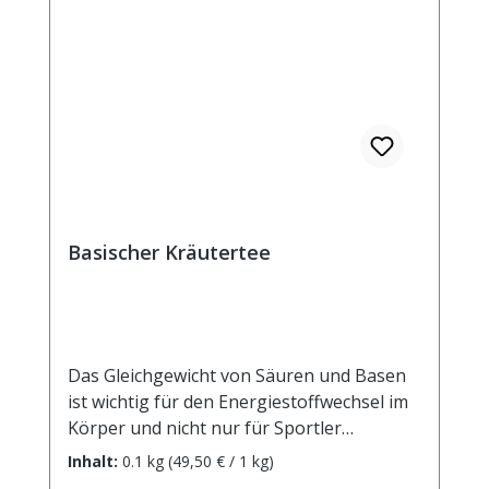
Ingwerstücke (6%), Ananaschips (5%),
Paprikastücke, Koriander, natürliches
Aroma, Tomatenstücke, Himbeeren, rote
Johannisbeeren, Orangenstücke,
Zitronenschalen. Zubereitung: ca. 15g Tee
mit 1 l. kochendem Wasser aufgiessen.
Ziehzeit: max.10 min.
Basischer Kräutertee
Das Gleichgewicht von Säuren und Basen
ist wichtig für den Energiestoffwechsel im
Körper und nicht nur für Sportler
essenziell. Die Komposition sorgfältig
Inhalt:
0.1 kg
(49,50 € / 1 kg)
ausgesuchter basischer Zutaten sorgt für