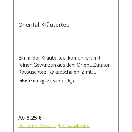
kJ / 0,96 kcal Fett <0,5 g davon: -
gesättigte Fettsäuren <0,1 g
Kohlenhydrate 0,5 g davon: - Zucker 0,5 g
Eiweiß <0,5 g Salz <0,1 g
Oriental Kräutertee
Ein milder Kräutertee, kombiniert mit
feinen Gewürzen aus dem Orient. Zutaten:
Rotbuschtee, Kakaoschalen, Zimt,
Brombeerblätter, Orangenschalen,
Inhalt:
0.1 kg
(29,50 € / 1 kg)
Hibiscusblüten, Ingwer, Mate geröstet,
Rosenknospenblüten. Zubereitung: ca. 15g
Tee mit 1 l. kochendem Wasser aufgiessen.
Ziehzeit: max.10 min.
Regulärer Preis:
Ab
3,25 €
Preise inkl. MwSt. zzgl. Versandkosten