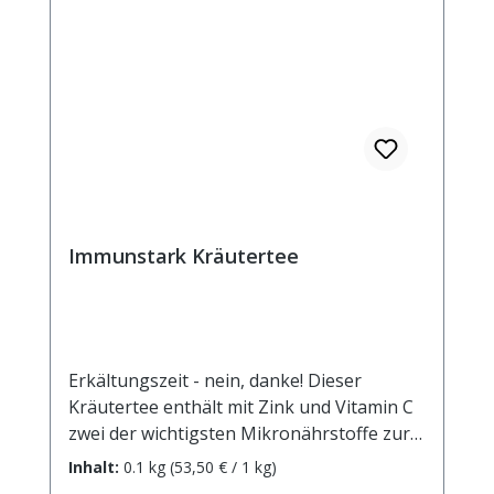
Immunstark Kräutertee
Erkältungszeit - nein, danke! Dieser
Kräutertee enthält mit Zink und Vitamin C
zwei der wichtigsten Mikronährstoffe zur
Stärkung des Immunsystems und zum
Inhalt:
0.1 kg
(53,50 € / 1 kg)
Schutz der Körperzellen. Und er schmeckt