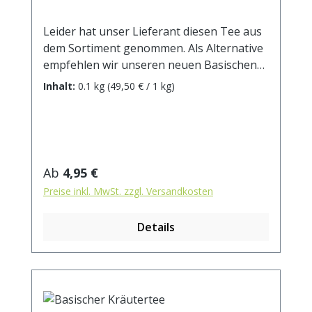
Leider hat unser Lieferant diesen Tee aus
dem Sortiment genommen. Als Alternative
empfehlen wir unseren neuen Basischen
Kräutertee.Das Gleichgewicht von Säuren
Inhalt:
0.1 kg
(49,50 € / 1 kg)
und Basen ist wichtig für den
Energiestoffwechsel im Körper und nicht
nur für Sportler essenziell. Die meisten
Getränke wirken aber eher säurebildend.
Deshalb haben viele auf einen Tee
Regulärer Preis:
Ab
4,95 €
gewartet, der eine basische Ernährung
Preise inkl. MwSt. zzgl. Versandkosten
wirkungsvoll unterstützt und der
schmeckt! Ingwer und Ananas geben
Details
würzig-frischen Geschmack, während so
ungewöhnliche Zutaten wie z.B. Tomaten-
und Paprikastücke wertvolle Basen liefern.
Zutaten: Karottenstücke, Tulsikraut,
Apfelstücke, Brennnesselblätter, Fenchel,