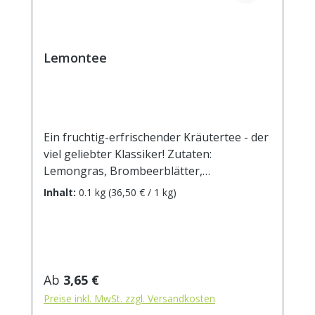
Lemontee
Ein fruchtig-erfrischender Kräutertee - der
viel geliebter Klassiker! Zutaten:
Lemongras, Brombeerblätter,
Verbenenblätter, Melisse, Malvenblüten
Inhalt:
0.1 kg
(36,50 € / 1 kg)
blau, Sonnenblumenblüten. Zubereitung:
ca. 15g Tee mit 1 l. kochendem Wasser
aufgiessen. Ziehzeit: max.10 min.
Regulärer Preis:
Ab
3,65 €
Preise inkl. MwSt. zzgl. Versandkosten