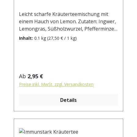
Leicht scharfe Kräuterteemischung mit
einem Hauch von Lemon. Zutaten: Ingwer,
Lemongras, Süßholzwurzel, Pfefferminze,
Zitronenschalen, Orangenschalen,
Inhalt:
0.1 kg
(27,50 € / 1 kg)
Rosenblüten, Enthält Süßholzwurzel - bei
hohem Blutdruck sollte ein übermäßiger
Verzehr vermieden werden. Zubereitung:
ca. 15g Tee mit 1 l. kochendem Wasser
aufgiessen. Ziehzeit: max.10 min.
Regulärer Preis:
Ab
2,95 €
Preise inkl. MwSt. zzgl. Versandkosten
Details