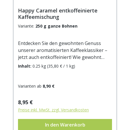
Happy Caramel entkoffeinierte
Kaffeemischung
Variante:
250 g ganze Bohnen
Entdecken Sie den gewohnten Genuss
unserer aromatisierten Kaffeeklassiker –
jetzt auch entkoffeiniert! Wie gewohnt
finden nur hochwertige Arabica-Bohnen
Inhalt:
0.25 kg
(35,80 € / 1 kg)
den Weg in unsere aromatisierten Kaffees.
Sorgfältig entkoffeiniert im Swiss-Water-
Verfahren und anschließend in der
Varianten ab
8,90 €
hauseigenen Rösterei unseres Lieferanten
im Trommelröstverfahren schonend auf
Regulärer Preis:
8,95 €
den Punkt geröstet. Frisches, zartes
Preise inkl. MwSt. zzgl. Versandkosten
Karamellaroma strömt Ihnen schon beim
Öffnen der Tüte entgegen. In der Tasse
In den Warenkorb
verstärkt sich der süße, cremige