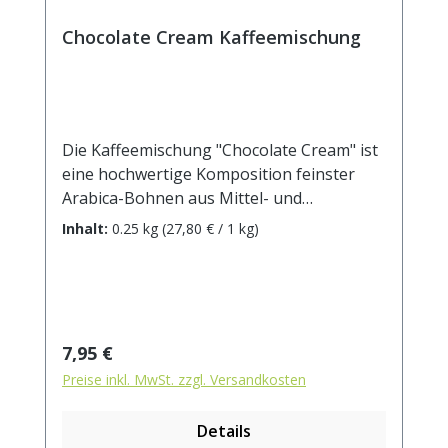
Chocolate Cream Kaffeemischung
Die Kaffeemischung "Chocolate Cream" ist
eine hochwertige Komposition feinster
Arabica-Bohnen aus Mittel- und
Südamerika. In Verbindung mit dem
Inhalt:
0.25 kg
(27,80 € / 1 kg)
ausdrucksstarken Schokoladenaroma
entsteht ein rassig intensives
Geschmackserlebnis mit einer
angenehmen leichten Süße - eine
willkommene Abwechslung für jede
Regulärer Preis:
7,95 €
Kaffeetafel! Zutaten: Röstkaffee (100%
Preise inkl. MwSt. zzgl. Versandkosten
Arabica), Aroma.
Details