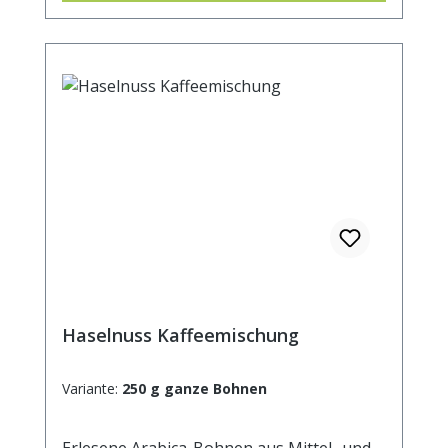
Geschmack noch deutlich, wenn Milch oder
Sahne hinzu gegeben wird. Zutaten:
Röstkaffee (100% Arabica, entkoffeiniert),
Aroma.
Haselnuss Kaffeemischung
Variante:
250 g ganze Bohnen
Erlesene Arabica-Bohnen aus Mittel- und