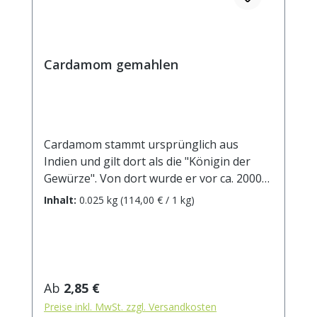
Cardamom gemahlen
Cardamom stammt ursprünglich aus
Indien und gilt dort als die "Königin der
Gewürze". Von dort wurde er vor ca. 2000
Jahren nach Europa gebracht. Noch heute
Inhalt:
0.025 kg
(114,00 € / 1 kg)
werden die Kapseln von Hand gepflückt,
was nur in einem sehr kurzen Zeitraum
möglich ist. Dadurch gehört Kardamom zu
einem der teuersten Gewürze der Welt.
Traditionell verbinden wir das Aroma von
Regulärer Preis:
Ab
2,85 €
Cardamom mit der Weihnachtsbäckerei.
Preise inkl. MwSt. zzgl. Versandkosten
Aber generell passt er sehr gut zu