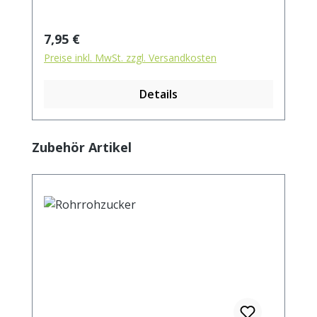
Regulärer Preis:
7,95 €
Preise inkl. MwSt. zzgl. Versandkosten
Details
Produktgalerie überspringen
Zubehör Artikel