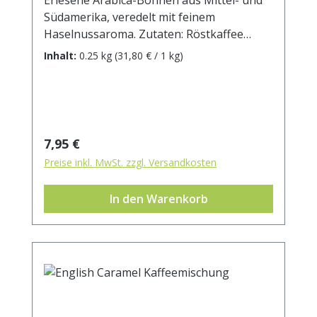
Südamerika, veredelt mit feinem
Haselnussaroma. Zutaten: Röstkaffee
(100% Arabica), Aroma.
Inhalt:
0.25 kg
(31,80 € / 1 kg)
Regulärer Preis:
7,95 €
Preise inkl. MwSt. zzgl. Versandkosten
In den Warenkorb