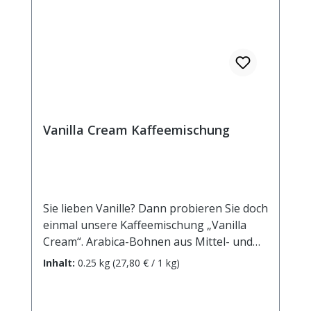
Vanilla Cream Kaffeemischung
Sie lieben Vanille? Dann probieren Sie doch
einmal unsere Kaffeemischung „Vanilla
Cream“. Arabica-Bohnen aus Mittel- und
Südamerika geernteten Arabica-Bohnen
Inhalt:
0.25 kg
(27,80 € / 1 kg)
verschmelzen mit feinstem Vanille-Aroma
zu einem eleganten Genuss..Zutaten:
Röstkaffee (100% Arabica), Aroma.