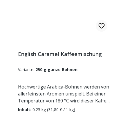
English Caramel Kaffeemischung
Variante:
250 g ganze Bohnen
Hochwertige Arabica-Bohnen werden von
allerfeinsten Aromen umspielt. Bei einer
Temperatur von 180 °C wird dieser Kaffee
15 Minuten geröstet. Nur so entwickelt
Inhalt:
0.25 kg
(31,80 € / 1 kg)
sich die Süße, die diesem Kaffee das
Besondere verleiht. Frisches, zartes
Karamellaroma strömt Ihnen schon beim