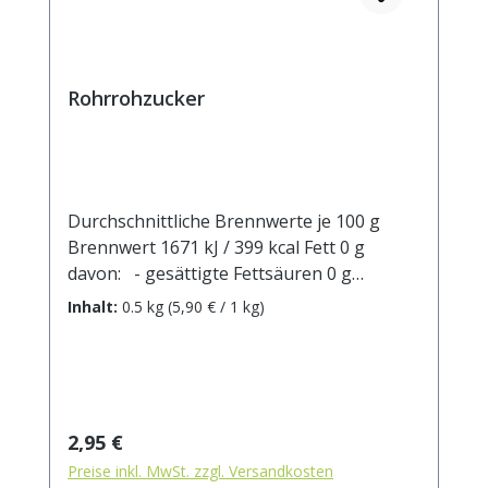
Rohrrohzucker
Durchschnittliche Brennwerte je 100 g
Brennwert 1671 kJ / 399 kcal Fett 0 g
davon: - gesättigte Fettsäuren 0 g
Kohlenhydrate 99,8 g davon: - Zucker 99,8
Inhalt:
0.5 kg
(5,90 € / 1 kg)
g Ballaststoffe 0 g Eiweiß 0 g Salz 0 g
Regulärer Preis:
2,95 €
Preise inkl. MwSt. zzgl. Versandkosten