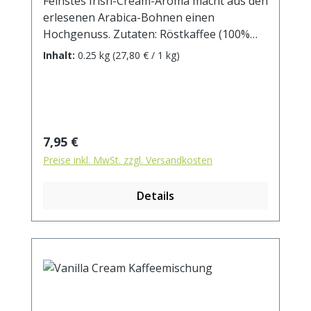
Feinstes Irish-Cream-Aroma macht aus den
erlesenen Arabica-Bohnen einen
Hochgenuss. Zutaten: Röstkaffee (100%
Arabica), Aroma.
Inhalt:
0.25 kg
(27,80 € / 1 kg)
Regulärer Preis:
7,95 €
Preise inkl. MwSt. zzgl. Versandkosten
Details