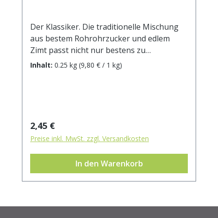
Der Klassiker. Die traditionelle Mischung
aus bestem Rohrohrzucker und edlem
Zimt passt nicht nur bestens zu
Mehlspeisen aller Art. Ihrer Phantasie sind
Inhalt:
0.25 kg
(9,80 € / 1 kg)
keine Grenzen gesetzt. Zutaten:
Rohrohrzucker, Zimt. Durchschnittliche
Brennwerte je 100 g Brennwert 1604 kJ /
383 kcal Fett 0 g davon: - gesättigte
Fettsäuren 0 g Kohlenhydrate 97 g davon:
Regulärer Preis:
2,45 €
- Zucker 96 g Ballaststoffe 0 g Eiweiß 0 g
Preise inkl. MwSt. zzgl. Versandkosten
Salz 0 g
In den Warenkorb