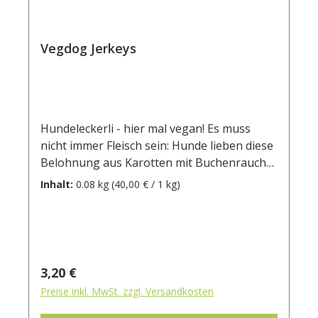
kcal / 100g
Vegdog Jerkeys
Hundeleckerli - hier mal vegan! Es muss
nicht immer Fleisch sein: Hunde lieben diese
Belohnung aus Karotten mit Buchenrauch-
Aroma, ob als Belohnung oder
Inhalt:
0.08 kg
(40,00 € / 1 kg)
Trainingssnack. Die Jerkeys kommen völlig
ohne ungesunde Zusätze wie Farb- Lock-
oder Duftstoffe aus und sind noch dazu
klimafreundlich, weil sie ganz ohne tierische
Komponenten hergestellt werden. Statt
Regulärer Preis:
3,20 €
dessen enthalten sie Beta-Carotin, das zu
Preise inkl. MwSt. zzgl. Versandkosten
Vitamin A umgewandelt gut für
Sehvermögen, Knochen und Eiweißsynthese