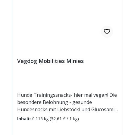
Vegdog Mobilities Minies
Hunde Trainingssnacks- hier mal vegan! Die
besondere Belohnung - gesunde
Hundesnacks mit Liebstöckl und Glucosamin
schmecken nicht nur super, sondern sie
Inhalt:
0.115 kg
(32,61 € / 1 kg)
können auch die Gelenkgesundheit
unterstützen. Ein leckerer, fettarmer Snack,