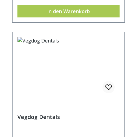
20.000 mg Analytische Bestandteile:
In den Warenkorb
Rohprotein 9 % Rohfett 8% Rohfaser 4,5 %
Rohasche 3 % Feuchtigkeit 0 %
Kaloriengehalt 345 kcal / 100g
Vegdog Dentals