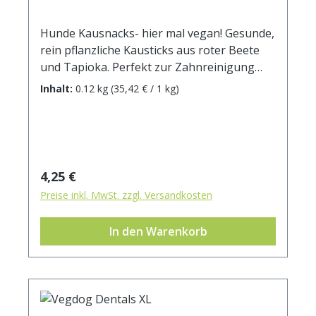
Hunde Kausnacks- hier mal vegan! Gesunde,
rein pflanzliche Kausticks aus roter Beete
und Tapioka. Perfekt zur Zahnreinigung
durch die Schwammstruktur, die auch das
Inhalt:
0.12 kg
(35,42 € / 1 kg)
Zahnfleisch beim Kauen massiert. Die rote
Beete ist reich an Vitamin Cund enthält
außerdem Ballaststoffe, die die
Darmtätigkeit regulieren und den
Stoffwechsel anregen. Tapioka ist
Regulärer Preis:
4,25 €
außerdem gut für Muskeln und Gelenke. Die
Preise inkl. MwSt. zzgl. Versandkosten
Dentals werden überwiegend aus
regionalen Produkten hergestellt und
In den Warenkorb
kommen völlig ohne ungesunde Zusätze
wie Farb- Lock- oder Duftstoffe aus und sind
noch dazu klimafreundlich, weil sie ganz
ohne tierische Komponenten hergestellt
werden. Und dass sie ohne Tierversuche