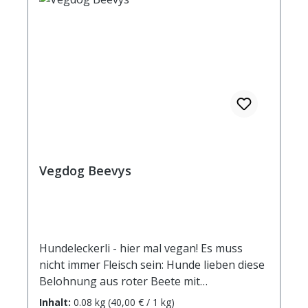
Vegdog Beevys
Hundeleckerli - hier mal vegan! Es muss
nicht immer Fleisch sein: Hunde lieben diese
Belohnung aus roter Beete mit
Buchenrauch-Aroma, ob als Belohnung
Inhalt:
0.08 kg
(40,00 € / 1 kg)