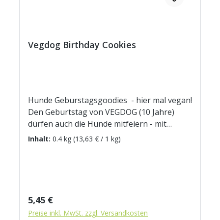
Buchenrauch Analytische Bestandteile:
Rohprotein 8,0 % Rohfett 1,0 % Rohfaser 2,0
% Rohasche 2,0 % Feuchtigkeit 25,0 %
Kaloriengehalt 301 kcal / 100g
Vegdog Birthday Cookies
Hunde Geburstagsgoodies - hier mal vegan!
Den Geburtstag von VEGDOG (10 Jahre)
dürfen auch die Hunde mitfeiern - mit
knusprigen Keksen aus süßen Früchten
Inhalt:
0.4 kg
(13,63 € / 1 kg)
macht die Party gleich viel mehr
Spaß!Zusammensetzung: Kartoffelmehl,
Kartoffelstärke, Birne (getrocknet) 10 %,
Erbsenstärke, Rapsöl, Hefe (getrocknet),
Kartoffelfaser, schwarze Johannisbeeren
Regulärer Preis:
5,45 €
(getrocknet) 2 %, Blaubeeren (getrocknet)
Preise inkl. MwSt. zzgl. Versandkosten
Zusatzstoff je 1 kg: L Tryptophan (3c440)