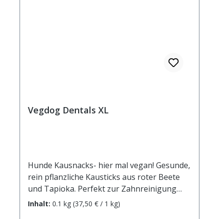
entwickelt wurden, versteht sich von selbst.
Zusammensetzung: Kartoffelmehl, 23,87 %
Tapiokastärke, Glycerin, Cellulosefasern,
Bierhefe, 0,51% Rote Beete, Rapsöl
Analytische Bestandteile: Rohprotein 4,0 %
Rohfett 1,5 % Rohfaser 5,0 % Rohasche 4,0
% Feuchtigkeit 16,0 % Kaloriengehalt 279
kcal / 100g
Vegdog Dentals XL
Hunde Kausnacks- hier mal vegan! Gesunde,
rein pflanzliche Kausticks aus roter Beete
und Tapioka. Perfekt zur Zahnreinigung
durch die Schwammstruktur, die auch das
Inhalt:
0.1 kg
(37,50 € / 1 kg)
Zahnfleisch beim Kauen massiert. Die rote