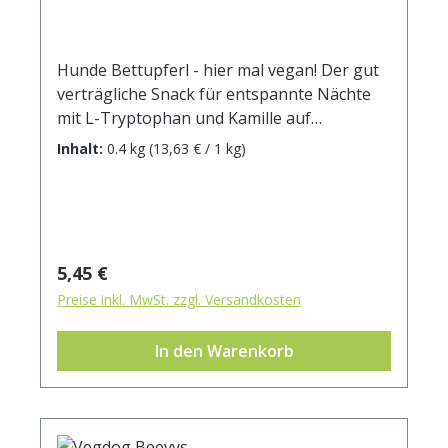
Einzelfuttermittel für nicht gewerblich zur
späteren Erzeugung von Lebensmitteln
gehaltene Pferde (Hobby- , Reit- und
Hunde Bettupferl - hier mal vegan! Der gut
Sportpferde).
verträgliche Snack für entspannte Nächte
mit L-Tryptophan und Kamille auf
Kartoffelbasis. Gut verträglich auch für
Inhalt:
0.4 kg
(13,63 € / 1 kg)
empfindliche Hunde - sorgt für
Entspannung und Wohlbefinden des
vierbeinigen Freundes. Glutenfrei und
ballaststoffreich.Zusammensetzung:
Kartoffelmehl, Kartoffelstärke, Apfel
Regulärer Preis:
5,45 €
(getrocknet), Erbsenstärke, Rapsöl,
Preise inkl. MwSt. zzgl. Versandkosten
Bierhefe, Kartoffelfaser, Kamille Zusatzstoff
je 1 kg: L Tryptophan (3c440) 20.000 mg
In den Warenkorb
Analytische Bestandteile: Rohprotein 9 %
Rohfett 8% Rohfaser 4,5 % Rohasche 3 %
Feuchtigkeit 0 % Kaloriengehalt 345 kcal /
100g