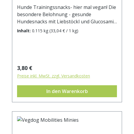
Hunde Trainingssnacks- hier mal vegan! Die
besondere Belohnung - gesunde
Hundesnacks mit Liebstöckl und Glucosamin
schmecken nicht nur super, sondern sie
Inhalt:
0.115 kg
(33,04 € / 1 kg)
können auch die Gelenkgesundheit
unterstützen. Ein leckerer, fettarmer Snack,
der den Gelenken eine kleine
Streicheleinheit gibt. Zusammensetzung:
Kartoffel, 20% Favabohne*, pflanzliche
Regulärer Preis:
3,80 €
Nebenerzeugnisse, 1% Sanddorn*, 0,5%
Preise inkl. MwSt. zzgl. Versandkosten
Kurkuma*, (*gemahlen) Analytische
Bestandteile: Rohprotein 18,3 % Rohfett 1,6
In den Warenkorb
% Rohfaser 1,6 % Rohasche 4,4 %
Feuchtigkeit 15,0 % Kaloriengehalt 307 kcal /
100g