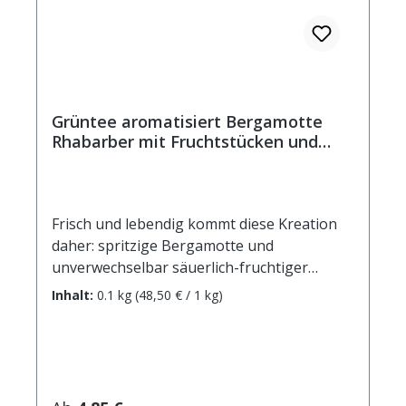
Grüntee aromatisiert Bergamotte
Rhabarber mit Fruchtstücken und
Blüten
Frisch und lebendig kommt diese Kreation
daher: spritzige Bergamotte und
unverwechselbar säuerlich-fruchtiger
Rhabarber vereinen sich zu einem
Inhalt:
0.1 kg
(48,50 € / 1 kg)
erfrischenden Geschmackserlebnis. Auch als
Eistee ein Genuss! Zutaten: Grüner Tee,
Orangenschalen, Aroma, Zitronenschalen,
weiße Hibiskusblüten, Rhabarberstücke(1%)
Zubereitung: ca. 12g Tee mit 1 Liter Wasser