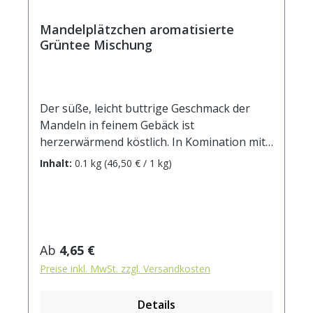
Mandelplätzchen aromatisierte
Grüntee Mischung
Der süße, leicht buttrige Geschmack der
Mandeln in feinem Gebäck ist
herzerwärmend köstlich. In Komination mit
feinem Grüntee und einer Kokosnote
Inhalt:
0.1 kg
(46,50 € / 1 kg)
bleiben keine Wünsche mehr offen.Zutaten:
Grüner Tee China Sencha, Kokosraspeln
(25%), Aroma, Mandelflakes (1,7%).
Allergene: Mandeln Zubereitung: ca. 12g
Tee mit 1 l. Wasser auf 90° abgekühlt,
Regulärer Preis:
Ab
4,65 €
aufgiessen. Ziehzeit: ca. 3 min.
Preise inkl. MwSt. zzgl. Versandkosten
Details