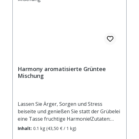
Ziehzeit von 5 Minuten Brennwert 16 kJ / 4
kcal Fett <0,5 g davon: gesättigte Fettsäuren
<0,1 g Kohlenhydrate 0,9 g davon: Zucker
0,9 g Eiweiß <0,5 g Salz <0,01 g
Harmony aromatisierte Grüntee
Mischung
Lassen Sie Ärger, Sorgen und Stress
beiseite und genießen Sie statt der Grübelei
eine Tasse fruchtige Harmonie!Zutaten:
Grüner Tee China Sencha, Aroma, kandierte
Inhalt:
0.1 kg
(43,50 € / 1 kg)
Mangostücke (Mango, Zucker),