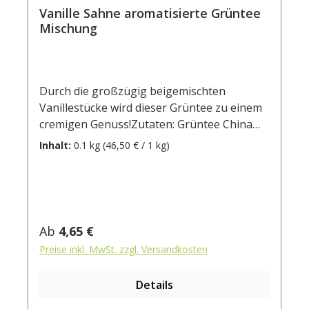
Vanille Sahne aromatisierte Grüntee
Mischung
Durch die großzügig beigemischten
Vanillestücke wird dieser Grüntee zu einem
cremigen Genuss!Zutaten: Grüntee China
Sencha, Aroma, Vanillestücke. Zubereitung:
Inhalt:
0.1 kg
(46,50 € / 1 kg)
ca. 12g Tee mit 1 l. Wasser auf 90°
abgekühlt, aufgiessen. Ziehzeit: ca. 3 min.
Regulärer Preis:
Ab
4,65 €
Preise inkl. MwSt. zzgl. Versandkosten
Details