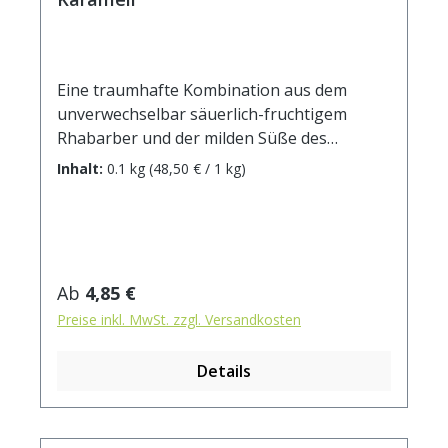
Eine traumhafte Kombination aus dem
unverwechselbar säuerlich-fruchtigem
Rhabarber und der milden Süße des
Karamells - da werden
Inhalt:
0.1 kg
(48,50 € / 1 kg)
Kindheitsaerinnerungen geweckt an die
frischen Kuchen und Kompotte im
Frühling. Zutaten: Grünteemischung, Aroma,
Karamelltropfen (Zucker, Kakaobutter,
Vollmilchpulver, Kakaopulver, Emulgator:
Regulärer Preis:
Ab
4,85 €
Lecithin, natürliches Aroma, färbendes
Preise inkl. MwSt. zzgl. Versandkosten
Lebensmittel Paprika-Extrakt)(5%),
Rhababerstücke (3%), weiße
Details
Hibiskusblüten Zubereitung: ca. 12g Tee
mit 1 Liter Wasser (auf 90°C abgekühlt)
aufgiessen. Ziehzeit: ca. 2 min.