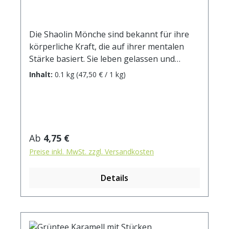
Die Shaolin Mönche sind bekannt für ihre
körperliche Kraft, die auf ihrer mentalen
Stärke basiert. Sie leben gelassen und
furchtlos. Nehmen Sie mit diesem Tee die
Inhalt:
0.1 kg
(47,50 € / 1 kg)
Energie dieser Mönche in sich auf und
genießen den Moment!Zutaten: Grüntee
China Sencha, Gunpowder, Mini Tuo Tea,
Chun Mee, Pai Mu Tan, Lung Ching, Snow
Bud, Pi Lo Chun, kandierte Ananasstücke
Regulärer Preis:
Ab
4,75 €
(Ananas, Zucker), Aroma, Erdbeerstücke,
Preise inkl. MwSt. zzgl. Versandkosten
Sonnenblumenblüten. Zubereitung: ca. 12g
Tee mit 1 l. Wasser auf 90° abgekühlt,
Details
aufgiessen. Ziehzeit: ca. 3 min.
Durchschnittliche Brennwerte je 100
ml Fertiggetränk bei Aufguss von 2g Tee
mit 100 ml 90° heißem Wasser und