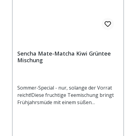
Sencha Mate-Matcha Kiwi Grüntee
Mischung
Sommer-Special - nur, solange der Vorrat
reicht!Diese fruchtige Teemischung bringt
Frühjahrsmüde mit einem süßen
Energieschub in Schwung. Zur
erfrischenden Grünteebasis harmonieren
Mate-Tee und Matcha, die Kiwi gibt dem
ganzen ein frisches, spritziges Aroma. So