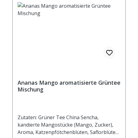
Durchschnittliche Brennwerte je 100 ml
Fertiggetränk bei Aufguss von 2g Tee mit
100 ml 90° heißem Wasser und einer
Ziehzeit von 5 Minuten Brennwert 16 kJ / 4
kcal Fett <0,5 g davon: - gesättigte
Fettsäuren <0,1 g Kohlenhydrate 0,9 g
davon: - Zucker 0,9 g Eiweiß <0,5 g Salz
<0,01 g
Ananas Mango aromatisierte Grüntee
Mischung
Zutaten: Grüner Tee China Sencha,
kandierte Mangostücke (Mango, Zucker),
Aroma, Katzenpfötchenblüten, Saflorblüten,