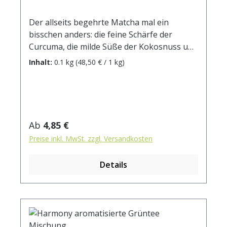
Der allseits begehrte Matcha mal ein
bisschen anders: die feine Schärfe der
Curcuma, die milde Süße der Kokosnuss und
die herben Grünteenoten sorgen für ein
Inhalt:
0.1 kg
(48,50 € / 1 kg)
ganz neues Geschmackserlebnis mit einer
frischen Tiefe, die uns in Schwung
bringt.Zutaten: Grüner Tee,
Kurkumawurzel(15%), kandierte
Ananasstücke (Ananas, Zucker)(10%),
Regulärer Preis:
Ab
4,85 €
Ingwerstücke, natürliches Aroma (enthält
Preise inkl. MwSt. zzgl. Versandkosten
Milch), Kokoschips (Kokosnuss, Zucker)(5%),
Grüner Tee Matcha(5%), Rosenblütenblätter
Details
Zubereitung: ca. 12g Tee mit 1 l. Wasser auf
90° abgekühlt, aufgiessen. Ziehzeit: ca. 3
min. Durchschnittliche Brennwerte je 100 ml
Fertiggetränk bei Aufguss von 2g Tee mit
100 ml kochendem Wasser und einer