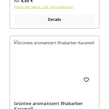
Regulärer Preis:
Ab
4,85 €
(auf 90°C abgekühlt) aufgiessen. Ziehzeit:
Preise inkl. MwSt. zzgl. Versandkosten
ca. 2 min.
Details
Grüntee aromatisiert Rhabarber
Karamell