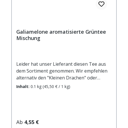
Galiamelone aromatisierte Grüntee
Mischung
Leider hat unser Lieferant diesen Tee aus
dem Sortiment genommen. Wir empfehlen
alternativ den "Kleinen Drachen" oder
unsere neuen Sorten Rhabarber
Inhalt:
0.1 kg
(45,50 € / 1 kg)
Karamell und Bergamotte Rhabarber
Belebender Sencha-Grüntee mit einer
sommerlich-frischen Früchtemischung aus
Galiamelone, Mango, Apfel- und
Erdbeerstücken. Dieser fruchtig-milde Tee
Regulärer Preis:
Ab
4,55 €
mit schöner sonnengelber Farbe schmeckt