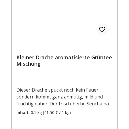
einer Ziehzeit von 5 Minuten Brennwert 4
kJ / 1 kcal Fett <0,5 g davon: - gesättigte
Fettsäuren <0,1 g Kohlenhydrate 0,5 g
davon: - Zucker 0,5 g Eiweiß <0,5 g Salz <0,1
g
Kleiner Drache aromatisierte Grüntee
Mischung
Dieser Drache spuckt noch kein Feuer,
sondern kommt ganz anmutig, mild und
fruchtig daher. Der frisch-herbe Sencha hat
als aromatische Gegenspieler
Inhalt:
0.1 kg
(41,50 € / 1 kg)
Erdbeerscheiben und Rhabarberstücke, die
sich zu einem sanften Grüntee-Genuss