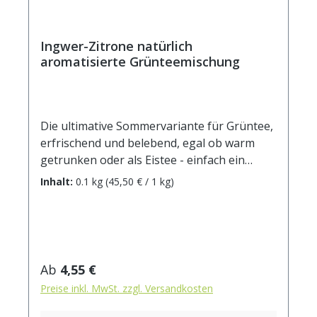
Ingwer-Zitrone natürlich
aromatisierte Grünteemischung
Die ultimative Sommervariante für Grüntee,
erfrischend und belebend, egal ob warm
getrunken oder als Eistee - einfach ein
wohltuender Genuss. Zutaten: Grüner Tee
Inhalt:
0.1 kg
(45,50 € / 1 kg)
China Sencha, Ingwerstücke (10%),
natürliches Aroma, Orangenschalen,
Zitronenschalen( 3%), Sonnenblumenblüten
Zubereitung: ca. 12g Tee mit 1 Liter Wasser
auf 90°C abgekühlt, aufgiessen. Ziehzeit: ca.
Regulärer Preis:
Ab
4,55 €
2 min.
Preise inkl. MwSt. zzgl. Versandkosten