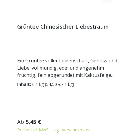
Grüntee Chinesischer Liebestraum
Ein Grüntee voller Leidenschaft, Genuss und
Liebe: vollmundig, edel und angenehm
fruchtig, fein abgerundet mit Kaktusfeige
und Rosenblütenblättern.Zutaten: Grüntee
Inhalt:
0.1 kg
(54,50 € / 1 kg)
China Sencha, Potenzholz, Aroma, Pao
Chung-Pou Chong, Xia Zhou Bi Feng,
Rosenblütenblätter, Kaktusblüten.
Zubereitung: ca. 12g Tee mit 1 l. Wasser auf
90° abgekühlt, aufgiessen. Ziehzeit: ca. 3
Regulärer Preis:
Ab
5,45 €
min.
Preise inkl. MwSt. zzgl. Versandkosten