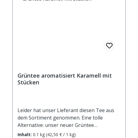
einer Ziehzeit von 2 Minuten Brennwert 6
kJ / 2 kcal Fett <0,5 g davon: - gesättigte
Fettsäuren <0,1 g Kohlenhydrate 0,5 g
davon: - Zucker 0,5 g Eiweiß <0,5 g Salz <0,1
g
Grüntee aromatisiert Karamell mit
Stücken
Leider hat unser Lieferant diesen Tee aus
dem Sortiment genommen. Eine tolle
Alternative: unser neuer Grüntee
Rhabarber-Karamell. Sie werden begeistert
Inhalt:
0.1 kg
(42,50 € / 1 kg)