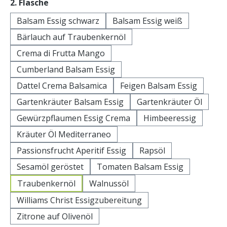
auswählen
2. Flasche
Balsam Essig schwarz
Balsam Essig weiß
Bärlauch auf Traubenkernöl
Crema di Frutta Mango
Cumberland Balsam Essig
Dattel Crema Balsamica
Feigen Balsam Essig
Gartenkräuter Balsam Essig
Gartenkräuter Öl
Gewürzpflaumen Essig Crema
Himbeeressig
Kräuter Öl Mediterraneo
Passionsfrucht Aperitif Essig
Rapsöl
Sesamöl geröstet
Tomaten Balsam Essig
Traubenkernöl
Walnussöl
Williams Christ Essigzubereitung
Zitrone auf Olivenöl