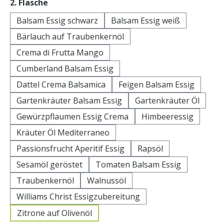
auswählen
2. Flasche
Balsam Essig schwarz
Balsam Essig weiß
Bärlauch auf Traubenkernöl
Crema di Frutta Mango
Cumberland Balsam Essig
Dattel Crema Balsamica
Feigen Balsam Essig
Gartenkräuter Balsam Essig
Gartenkräuter Öl
Gewürzpflaumen Essig Crema
Himbeeressig
Kräuter Öl Mediterraneo
Passionsfrucht Aperitif Essig
Rapsöl
Sesamöl geröstet
Tomaten Balsam Essig
Traubenkernöl
Walnussöl
Williams Christ Essigzubereitung
Zitrone auf Olivenöl