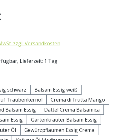
eis:
€
 MwSt. zzgl. Versandkosten
fügbar, Lieferzeit: 1 Tag
uswählen
sig schwarz
Balsam Essig weiß
auf Traubenkernöl
Crema di Frutta Mango
d Balsam Essig
Dattel Crema Balsamica
lsam Essig
Gartenkräuter Balsam Essig
uter Öl
Gewürzpflaumen Essig Crema