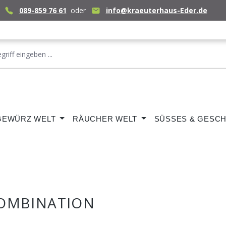
089-859 76 61
oder
info@kraeuterhaus-Eder.de
GEWÜRZ WELT
RÄUCHER WELT
SÜSSES & GESCH
 KOMBINATION