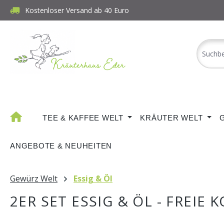
Kostenloser Versand ab 40 Euro
m Hauptinhalt springen
Zur Suche springen
Zur Hauptnavigation springen
TEE & KAFFEE WELT
KRÄUTER WELT
ANGEBOTE & NEUHEITEN
Gewürz Welt
Essig & Öl
2ER SET ESSIG & ÖL - FREIE