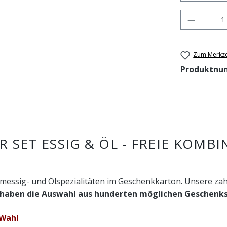
Produkt 
Zum Merkze
Produktnu
SET ESSIG & ÖL - FREIE KOMBI
samessig- und Ölspezialitäten im Geschenkkarton. Unsere z
 haben die Auswahl aus hunderten möglichen Geschenk
 Wahl