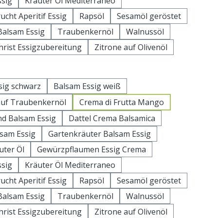
sig
Kräuter Öl Mediterraneo
ucht Aperitif Essig
Rapsöl
Sesamöl geröstet
alsam Essig
Traubenkernöl
Walnussöl
hrist Essigzubereitung
Zitrone auf Olivenöl
uswählen
sig schwarz
Balsam Essig weiß
auf Traubenkernöl
Crema di Frutta Mango
d Balsam Essig
Dattel Crema Balsamica
lsam Essig
Gartenkräuter Balsam Essig
uter Öl
Gewürzpflaumen Essig Crema
sig
Kräuter Öl Mediterraneo
ucht Aperitif Essig
Rapsöl
Sesamöl geröstet
alsam Essig
Traubenkernöl
Walnussöl
hrist Essigzubereitung
Zitrone auf Olivenöl