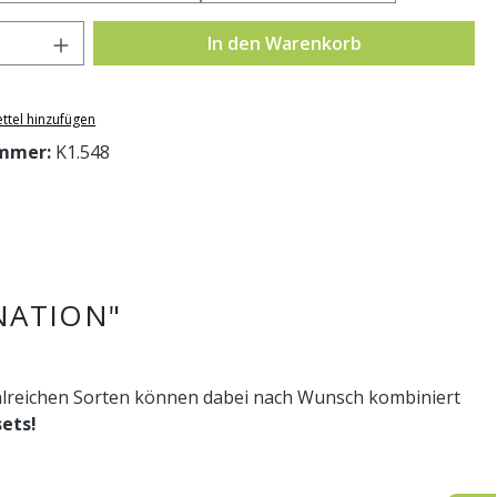
Anzahl: Gib den gewünschten Wert ein o
In den Warenkorb
ttel hinzufügen
mmer:
K1.548
NATION"
ahlreichen Sorten können dabei nach Wunsch kombiniert
sets!