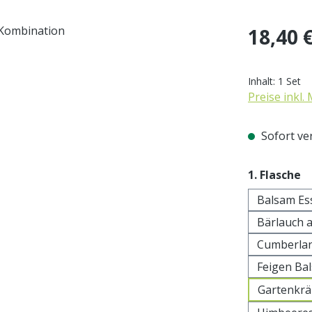
Regulärer Pr
18,40 
Inhalt:
1 Set
Preise inkl.
Sofort ver
a
1. Flasche
Balsam Es
Bärlauch 
Cumberlan
Feigen Ba
Gartenkrä