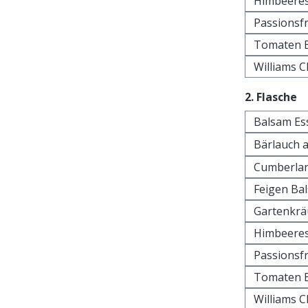
Himbeeres
Passionsfr
Tomaten B
Williams C
a
2. Flasche
Balsam Es
Bärlauch 
Cumberlan
Feigen Ba
Gartenkrä
Himbeeres
Passionsfr
Tomaten B
Williams C