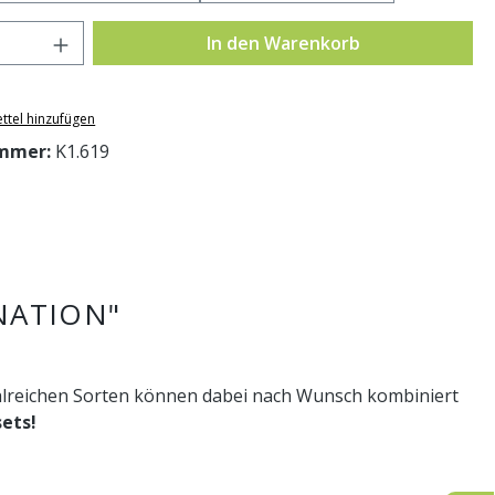
Anzahl: Gib den gewünschten Wert ein o
In den Warenkorb
ttel hinzufügen
mmer:
K1.619
NATION"
ahlreichen Sorten können dabei nach Wunsch kombiniert
sets!