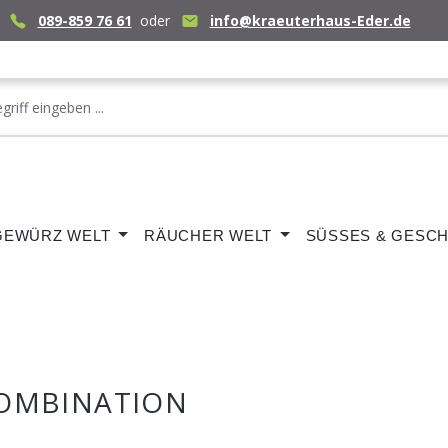
089-859 76 61
oder
info@kraeuterhaus-Eder.de
GEWÜRZ WELT
RÄUCHER WELT
SÜSSES & GESCH
 KOMBINATION