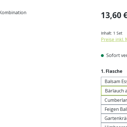
Regulärer Pr
13,60 
Inhalt:
1 Set
Preise inkl.
Sofort ver
a
1. Flasche
Balsam Es
Bärlauch 
Cumberlan
Feigen Ba
Gartenkrä