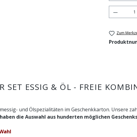
Produkt 
Zum Merkze
Produktnu
SET ESSIG & ÖL - FREIE KOMBI
samessig- und Ölspezialitäten im Geschenkkarton. Unsere z
 haben die Auswahl aus hunderten möglichen Geschenk
 Wahl