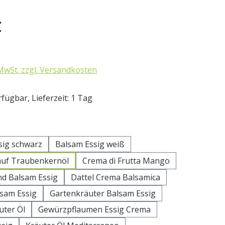
eis:
€
 MwSt. zzgl. Versandkosten
fügbar, Lieferzeit: 1 Tag
uswählen
sig schwarz
Balsam Essig weiß
auf Traubenkernöl
Crema di Frutta Mango
d Balsam Essig
Dattel Crema Balsamica
lsam Essig
Gartenkräuter Balsam Essig
uter Öl
Gewürzpflaumen Essig Crema