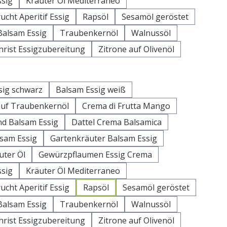
sig
Kräuter Öl Mediterraneo
ucht Aperitif Essig
Rapsöl
Sesamöl geröstet
alsam Essig
Traubenkernöl
Walnussöl
hrist Essigzubereitung
Zitrone auf Olivenöl
uswählen
sig schwarz
Balsam Essig weiß
auf Traubenkernöl
Crema di Frutta Mango
d Balsam Essig
Dattel Crema Balsamica
lsam Essig
Gartenkräuter Balsam Essig
uter Öl
Gewürzpflaumen Essig Crema
sig
Kräuter Öl Mediterraneo
ucht Aperitif Essig
Rapsöl
Sesamöl geröstet
alsam Essig
Traubenkernöl
Walnussöl
hrist Essigzubereitung
Zitrone auf Olivenöl