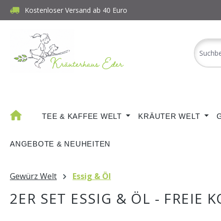
Kostenloser Versand ab 40 Euro
m Hauptinhalt springen
Zur Suche springen
Zur Hauptnavigation springen
TEE & KAFFEE WELT
KRÄUTER WELT
ANGEBOTE & NEUHEITEN
Gewürz Welt
Essig & Öl
2ER SET ESSIG & ÖL - FREIE