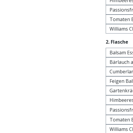
Himbeeres
Passionsfr
Tomaten B
Williams C
a
2. Flasche
Balsam Es
Bärlauch 
Cumberlan
Feigen Ba
Gartenkrä
Himbeeres
Passionsfr
Tomaten B
Williams C