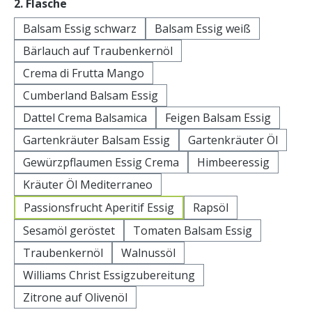
auswählen
2. Flasche
Balsam Essig schwarz
Balsam Essig weiß
Bärlauch auf Traubenkernöl
Crema di Frutta Mango
Cumberland Balsam Essig
Dattel Crema Balsamica
Feigen Balsam Essig
Gartenkräuter Balsam Essig
Gartenkräuter Öl
Gewürzpflaumen Essig Crema
Himbeeressig
Kräuter Öl Mediterraneo
Passionsfrucht Aperitif Essig
Rapsöl
Sesamöl geröstet
Tomaten Balsam Essig
Traubenkernöl
Walnussöl
Williams Christ Essigzubereitung
Zitrone auf Olivenöl