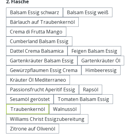
auswählen
2. Flasche
Balsam Essig schwarz
Balsam Essig weiß
Bärlauch auf Traubenkernöl
Crema di Frutta Mango
Cumberland Balsam Essig
Dattel Crema Balsamica
Feigen Balsam Essig
Gartenkräuter Balsam Essig
Gartenkräuter Öl
Gewürzpflaumen Essig Crema
Himbeeressig
Kräuter Öl Mediterraneo
Passionsfrucht Aperitif Essig
Rapsöl
Sesamöl geröstet
Tomaten Balsam Essig
Traubenkernöl
Walnussöl
Williams Christ Essigzubereitung
Zitrone auf Olivenöl