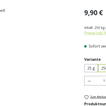
Regulärer Pr
9,90 €
Inhalt:
250 kg
Preise inkl.
Sofort ver
au
Variante
25 g
25
Produkt 
Zum Merkze
Produktnu