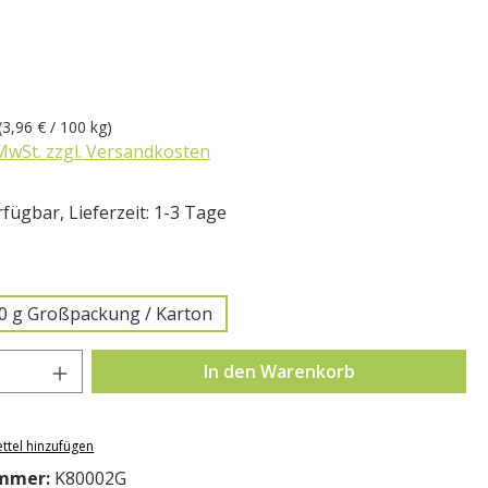
eis:
(3,96 € / 100 kg)
 MwSt. zzgl. Versandkosten
fügbar, Lieferzeit: 1-3 Tage
swählen
0 g Großpackung / Karton
Anzahl: Gib den gewünschten Wert ein o
In den Warenkorb
ttel hinzufügen
mmer:
K80002G