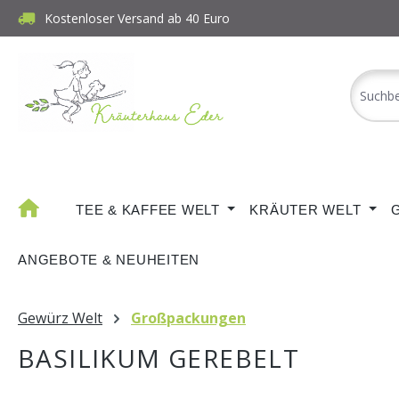
Kostenloser Versand ab 40 Euro
m Hauptinhalt springen
Zur Suche springen
Zur Hauptnavigation springen
TEE & KAFFEE WELT
KRÄUTER WELT
ANGEBOTE & NEUHEITEN
Gewürz Welt
Großpackungen
BASILIKUM GEREBELT