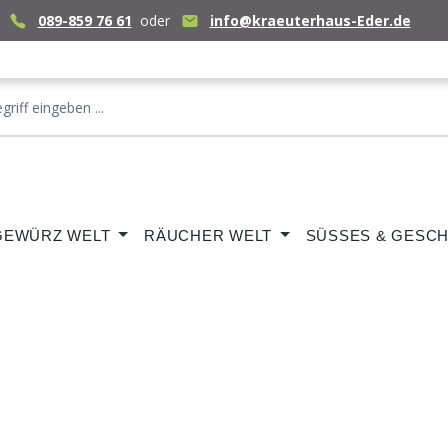
089-859 76 61
oder
info@kraeuterhaus-Eder.de
GEWÜRZ WELT
RÄUCHER WELT
SÜSSES & GESCH