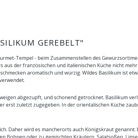
ILIKUM GEREBELT"
rmet-Tempel - beim Zusammenstellen des Gewürzsortiments 
 aus der französischen und italienischen Küche nicht mehr 
 schmecken aromatisch und würzig. Wildes Basilikum ist etw
 verwendet.
Zweigen abgezupft, und schonend getrocknet. Basilikum verli
 erst zuletzt zugegeben. In der orientalischen Küche zauber
lich. Daher wird es mancherorts auch Königskraut genannt
ünen Bohnen oder zu gemischten Kräutern, Salatsoßen, Linse