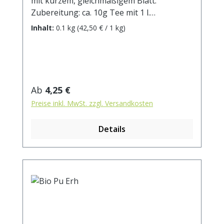
mit kurzem, gleichmäßigem Blatt.
Zubereitung: ca. 10g Tee mit 1 l.
kochendem Wasser aufgiessen. Ziehzeit:
Inhalt:
0.1 kg
(42,50 € / 1 kg)
ca. 3 min / anregend - 5 min / beruhigend
Regulärer Preis:
Ab
4,25 €
Preise inkl. MwSt. zzgl. Versandkosten
Details