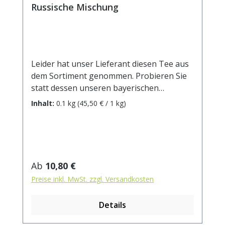
Russische Mischung
Leider hat unser Lieferant diesen Tee aus
dem Sortiment genommen. Probieren Sie
statt dessen unseren bayerischen
Brotzeittee, den Schwarztee Keemun oder
Inhalt:
0.1 kg
(45,50 € / 1 kg)
die Ostfriesenmischung! Mischung aus
Keemun-, Darjeeling und Assam-Tees,
milder, ausgewogener Charakter.
Zubereitung: ca. 10g Tee mit 1 l.
kochendem Wasser aufgiessen. Ziehzeit:
Regulärer Preis:
Ab
10,80 €
ca. 3 min / anregend - 5 min / beruhigend
Preise inkl. MwSt. zzgl. Versandkosten
Details