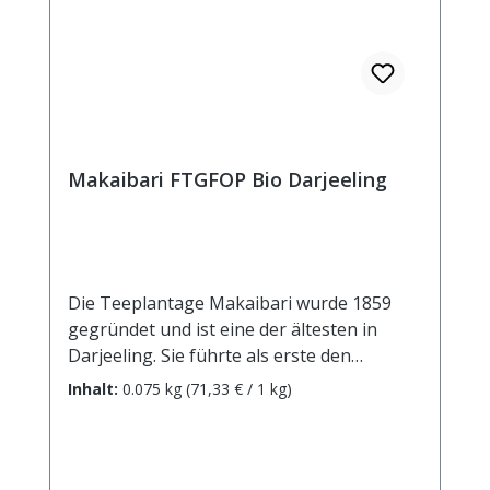
beruhigend
Makaibari FTGFOP Bio Darjeeling
Die Teeplantage Makaibari wurde 1859
gegründet und ist eine der ältesten in
Darjeeling. Sie führte als erste den
biologisch-dynamischen Teeanbau ein und
Inhalt:
0.075 kg
(71,33 € / 1 kg)
verbindet seither das traditionelle Wissen
des Ayurveda mit den Prinzipien der
modernen Anbauweise. Ein
ausgezeichneter second flush Tee mit