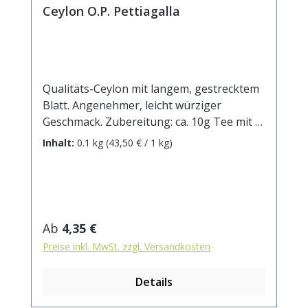
Ceylon O.P. Pettiagalla
Qualitäts-Ceylon mit langem, gestrecktem
Blatt. Angenehmer, leicht würziger
Geschmack. Zubereitung: ca. 10g Tee mit 1
l. kochendem Wasser aufgiessen. Ziehzeit:
Inhalt:
0.1 kg
(43,50 € / 1 kg)
ca. 3 min / anregend - 5 min / beruhigend
Regulärer Preis:
Ab
4,35 €
Preise inkl. MwSt. zzgl. Versandkosten
Details