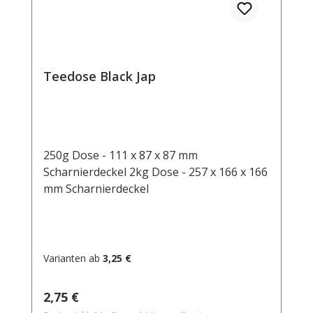
Teedose Black Jap
250g Dose - 111 x 87 x 87 mm
Scharnierdeckel 2kg Dose - 257 x 166 x 166
mm Scharnierdeckel
Varianten ab
3,25 €
Regulärer Preis:
2,75 €