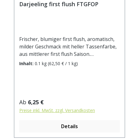
Darjeeling first flush FTGFOP
Frischer, blumiger first flush, aromatisch,
milder Geschmack mit heller Tassenfarbe,
aus mittlerer first flush Saison.
Zubereitung: ca. 10g Tee mit 1 l.
Inhalt:
0.1 kg
(62,50 € / 1 kg)
kochendem Wasser aufgiessen. Ziehzeit:
ca. 3 min / anregend - 5 min / beruhigend
Regulärer Preis:
Ab
6,25 €
Preise inkl. MwSt. zzgl. Versandkosten
Details