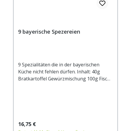
9 bayerische Spezereien
9 Spezialitäten die in der bayerischen
Küche nicht fehlen dürfen. Inhalt: 40g
Bratkartoffel Gewürzmischung 100g Fisch
Gewürzsalz 100g Schweinebraten
Gewürzzubereitung 100g Kartoffelsalat
Gewürzsalz 25g Liebstöckel 40g Gänse- &
Geflügelbraten Gewürzmischung 40g
Kümmel ganz 40g Rahmsaucen
Gewürzmischung 25g Beifußkraut
Regulärer Preis:
16,75 €