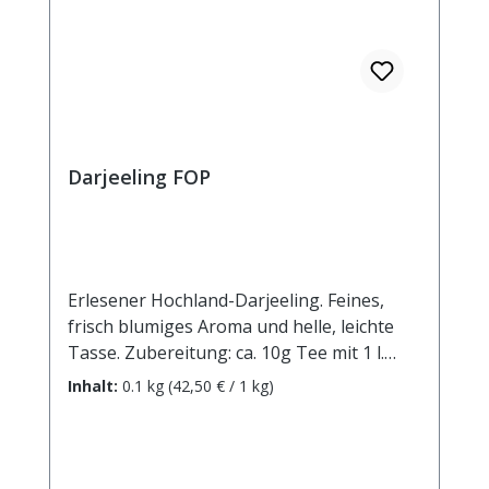
Darjeeling FOP
Erlesener Hochland-Darjeeling. Feines,
frisch blumiges Aroma und helle, leichte
Tasse. Zubereitung: ca. 10g Tee mit 1 l.
kochendem Wasser aufgiessen. Ziehzeit:
Inhalt:
0.1 kg
(42,50 € / 1 kg)
ca. 3 min / anregend - 5 min / beruhigend