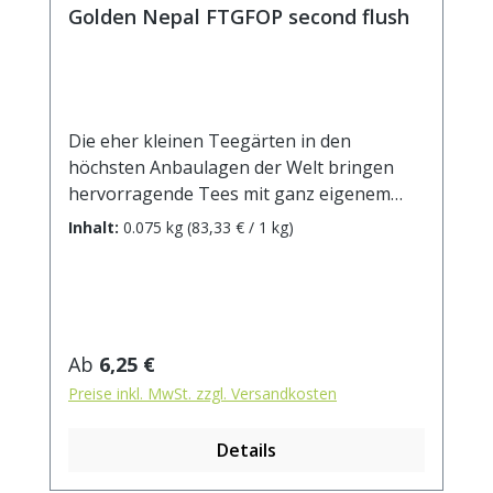
Golden Nepal FTGFOP second flush
Die eher kleinen Teegärten in den
höchsten Anbaulagen der Welt bringen
hervorragende Tees mit ganz eigenem
Charakter hervor, seit die Bauern dort
Inhalt:
0.075 kg
(83,33 € / 1 kg)
bewusst auf die Erzeugung höchster
Qualität setzen. Schwarztees aus Nepal
sind aufgrund ihrer hohen Anbaulage
ausgesprochen mild und können ruhig
lange ziehen (5-6 Minuten). „Golden Nepal"
Regulärer Preis:
Ab
6,25 €
stammt aus zweiter Pflückung und hat
Preise inkl. MwSt. zzgl. Versandkosten
einen weichen, mild-blumigen Geschmack.
Zubereitung: ca. 6g Tee mit 1L kochendem
Details
Wasser aufgiessen. Ziehzeit: ca. 3 min.