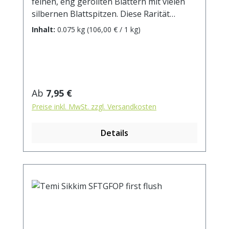
feinen, eng gerollten Blättern mit vielen
silbernen Blattspitzen. Diese Rarität
stammt aus dem Ratnapura Distrikt und
Inhalt:
0.075 kg
(106,00 € / 1 kg)
beeindruckt mit vollwürzigem Aroma, leicht
malzigen Noten und einem Hauch
Fruchtigkeit. Ein einzigartiger Genuss!
Zubereitung: ca. 6g Tee mit 1L kochendem
Wasser aufgiessen. Ziehzeit: ca. 3 min.
Regulärer Preis:
Ab
7,95 €
Preise inkl. MwSt. zzgl. Versandkosten
Details