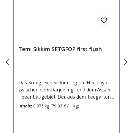
Temi Sikkim SFTGFOP first flush
Das Königreich Sikkim liegt im Himalaya
zwischen dem Darjeeling- und dem Assam-
Teeanbaugebiet. Der aus dem Teegarten
Temi stammende First Flush hat einen
Inhalt:
0.075 kg
(79,33 € / 1 kg)
ähnlichen Charakter wie Darjeeling-Tee,
mit etwas mehr Kraft und Körper. Ein
Spitzentee für Liebhaber eines milden,
elegant-harmonischen Geschmacks und