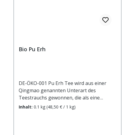
Bio Pu Erh
DE-ÖKO-001 Pu Erh Tee wird aus einer
Qingmao genannten Unterart des
Teestrauchs gewonnen, die als eine
Urform der Pflanze gilt. Er wird seit 1700
Inhalt:
0.1 kg
(48,50 € / 1 kg)
Jahren in der chinesischen Provinz Yunnan
hergestellt und traditionell zu festen
„Teeziegeln“ gepresst. Er durchläuft einen
besonderen Reifungsprozess, der ihm