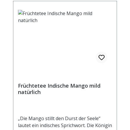
100 ml Fertiggetränk bei Aufguss von 3g
Tee mit 100 ml kochendem Wasser und
einer Ziehzeit von 5 Minuten Brennwert
13 kJ / 3 kcal Fett <0,5 g davon: -
gesättigte Fettsäuren <0,1 g
Kohlenhydrate 0,7 g davon: - Zucker 0,7 g
Eiweiß <0,5 g Salz <0,1 g
Früchtetee Indische Mango mild
natürlich
„Die Mango stillt den Durst der Seele“
lautet ein indisches Sprichwort. Die Königin