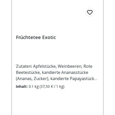
Früchtetee Exotic
Zutaten: Apfelstücke, Weinbeeren, Rote
Beetestücke, kandierte Ananasstücke
(Ananas, Zucker), kandierte Papayastücke
(Papaya, Zucker), Aroma,
Inhalt:
0.1 kg
(37,50 € / 1 kg)
Sonnenblumenblüten. Zubereitung: ca. 20g
Tee mit 1 l. kochendem Wasser aufgiessen.
Ziehzeit: max.10 min. Durchschnittliche
Brennwerte je 100 ml Fertiggetränk bei