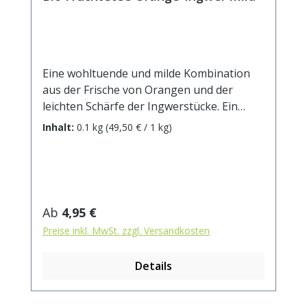
Eine wohltuende und milde Kombination
aus der Frische von Orangen und der
leichten Schärfe der Ingwerstücke. Ein
Genuss nicht nur in der kalten
Inhalt:
0.1 kg
(49,50 € / 1 kg)
Jahreszeit!DE-ÖKO-001 Zutaten:
Apfelstücke (Apfel*, Säuerungsmittel:
Zitronensäure), Lemongras*,
Orangenschalen*(5%), Ingwerstücke*(4%),
Orangenöl*(2%), natürliches Ingwer-
Regulärer Preis:
Ab
4,95 €
Aroma(1,5%) . * aus kontrolliert
Preise inkl. MwSt. zzgl. Versandkosten
biologischem Anbau. Zubereitung: ca. 20g
Tee mit 1 l. kochendem Wasser aufgiessen.
Details
Ziehzeit: max.10 min.