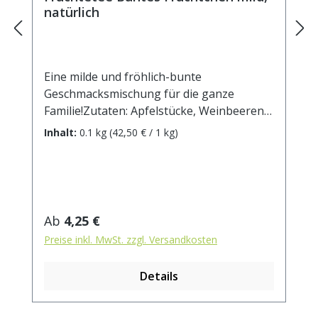
natürlich
Eine milde und fröhlich-bunte
Geschmacksmischung für die ganze
Familie!Zutaten: Apfelstücke, Weinbeeren,
Karottenstücke, Orangenstücke, Rote
Inhalt:
0.1 kg
(42,50 € / 1 kg)
Beetestücke, Lemongras, natürliches
Aroma. Zubereitung: ca. 20g Tee mit 1 l.
kochendem Wasser aufgiessen. Ziehzeit:
max.10 min.
Regulärer Preis:
Ab
4,25 €
Preise inkl. MwSt. zzgl. Versandkosten
Details