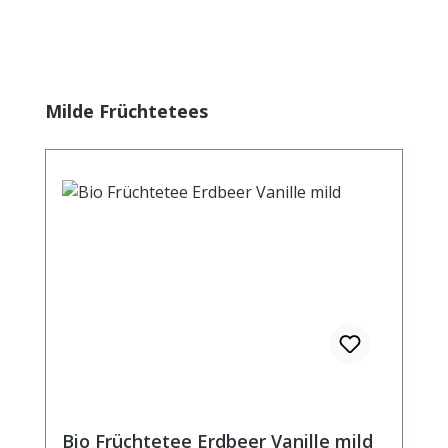
Produktgalerie überspringen
Milde Früchtetees
Bio Früchtetee Erdbeer Vanille mild