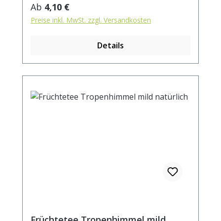
kochendem Wasser aufgiessen. Ziehzeit:
Regulärer Preis:
Ab
4,10 €
max.10 min.
Preise inkl. MwSt. zzgl. Versandkosten
Details
Früchtetee Tropenhimmel mild