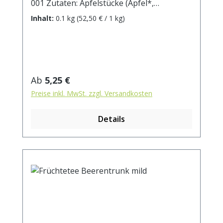
001 Zutaten: Apfelstücke (Apfel*,
Säuerungsmittel: Zitronensäure),
Inhalt:
0.1 kg
(52,50 € / 1 kg)
Weinbeeren*, Karottenstücke*, Rote
Beetestücke*, natürliches Passionsfrucht-
Aroma, Orangenschalen*, natürliches
Erdbeer-Aroma, Sonnenblumenblüten* *
aus kontrolliert biologischem Anbau.
Regulärer Preis:
Ab
5,25 €
Zubereitung: ca. 20g Tee mit 1 l.
Preise inkl. MwSt. zzgl. Versandkosten
kochendem Wasser aufgiessen. Ziehzeit:
max.10 min.
Details