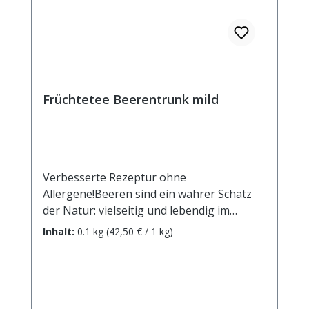
Früchtetee Beerentrunk mild
Verbesserte Rezeptur ohne
Allergene!Beeren sind ein wahrer Schatz
der Natur: vielseitig und lebendig im
Geschmack - in dieser bunten Mischung
Inhalt:
0.1 kg
(42,50 € / 1 kg)
einfach unschlagbar!Zutaten: Apfelstücke,
Holunderbeeren, Rote Beetestücke,
Hibiskusblüten, Aroma, rote und schwarze
Johannisbeeren, Erdbeerstücke(1%),