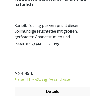
natürlich
Karibik-Feeling pur verspricht dieser
vollmundige Früchtetee mit großen,
gerösteten Ananasstücken und
Kokoschips. Die Königin der Früchte liefert
Inhalt:
0.1 kg
(44,50 € / 1 kg)
nicht nur den erfrischenden süß-
aromatischen Geschmack, sondern auch
viele wichtige Vitamine und Nährstoffe.
Aufbrühen, genießen und sich wie unter
Palmen fühlen! Zutaten: Apfelstücke,
Regulärer Preis:
Ab
4,45 €
(Apfel, Säuerungsmittel: Zitronensäure),
Preise inkl. MwSt. zzgl. Versandkosten
Kokoschips (Kokosnuss, Zucker),
Ananaschips (10%), natürliches Aroma.
Details
Zubereitung: ca. 10g Tee mit 1 l.
kochendem Wasser aufgiessen. Ziehzeit:
ca.5 min. Durchschnittliche Brennwerte je