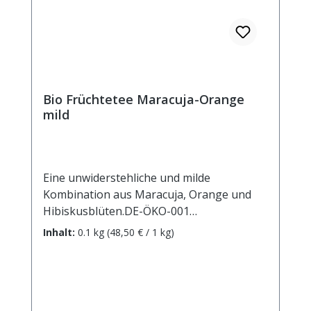
Bio Früchtetee Maracuja-Orange
mild
Eine unwiderstehliche und milde
Kombination aus Maracuja, Orange und
Hibiskusblüten.DE-ÖKO-001
Zutaten: Apfelstücke (Apfel*,
Inhalt:
0.1 kg
(48,50 € / 1 kg)
Säuerungsmittel: Zitronensäure),
Weinbeeren*, Karottenstücke*, Rote
Beetestücke*, natürliches Maracuja-
Aroma(5%), Orangenschalen*(4%),
Orangenöl*(2,5%), Maracujastücke