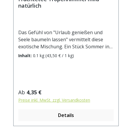
natürlich
Das Gefühl von "Urlaub genießen und
Seele baumeln lassen" vermittelt diese
exotische Mischung. Ein Stück Sommer in
der Tasse lässt uns von paradisesischen
Inhalt:
0.1 kg
(43,50 € / 1 kg)
Stränden und einem wolkenlosen Himmel
träumen.Zutaten: kandierte Ananasstücke
(Ananas, Zucker), Apfelstücke (Apfelstücke,
Säuerungsmittel: Zitronensäure),
kandierte Papayastücke (Papaya, Zucker),
Regulärer Preis:
Ab
4,35 €
kandierte Mangostücke (Mango, Zucker),
Preise inkl. MwSt. zzgl. Versandkosten
natürliches Aroma, Mandarinenscheiben,
Physalis, Saflorblüten, Rosenblütenblätter,
Details
Sonnenblumenblüten. Zubereitung: ca. 20g
Tee mit 1 l. kochendem Wasser aufgiessen.
Ziehzeit: max.10 min. Durchschnittliche