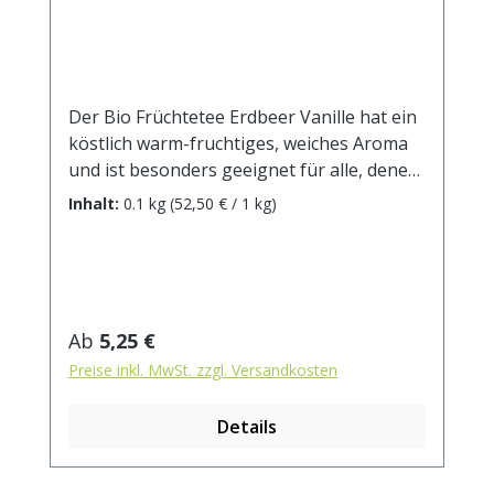
Der Bio Früchtetee Erdbeer Vanille hat ein
köstlich warm-fruchtiges, weiches Aroma
und ist besonders geeignet für alle, denen
Früchtetees gerne zu sauer sind. Kostbare
Inhalt:
0.1 kg
(52,50 € / 1 kg)
Vanillestücke und getrocknete Erdbeeren
prägen den Geschmack dieses Tees, der
rund ums Jahr immer passt. DE-ÖKO-001
Zutaten: Apfelstücke (Apfel*,
Säuerungsmittel, Zitronensäure),
Regulärer Preis:
Ab
5,25 €
Weinbeeren*, Karottenstücke*, Rote
Preise inkl. MwSt. zzgl. Versandkosten
Beetestücke*, Hibiskusblüten*,
natürliches Frucht-Sahne-Aroma (enthält
Details
Milch), Erdbeerstücke* (1%), Vanillestücke*
(0,5%). * aus kontrolliert biologischem
Anbau. Zubereitung: ca. 20g Tee mit 1 l.