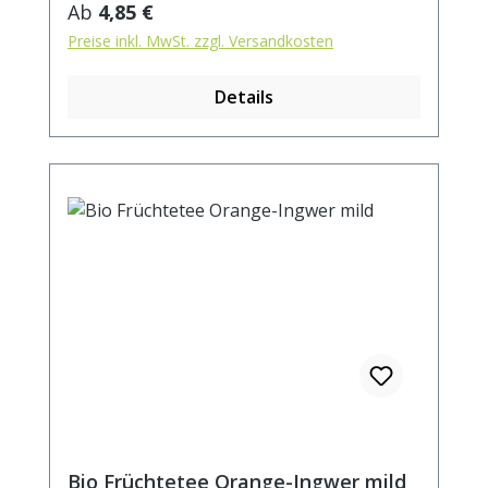
Regulärer Preis:
Ab
4,85 €
(Apfelpüree-Konzentrat*,
Preise inkl. MwSt. zzgl. Versandkosten
Maracujakonzentrat*,
Antioxidationsmittel: Ascorbinsäure)(0,5%)
Details
*aus kontrolliert biologischem Anbau
Zubereitung: ca. 20g Tee mit 1 l.
kochendem Wasser aufgiessen. Ziehzeit:
max.10 min.
Bio Früchtetee Orange-Ingwer mild