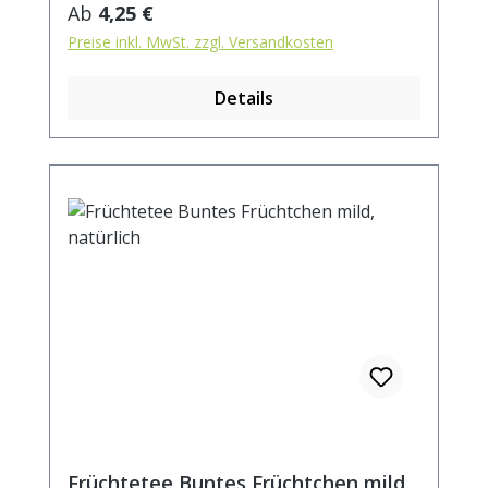
Rhabarberstücke(1%), Brombeeren,
Regulärer Preis:
Ab
4,25 €
Himbeeren Zubereitung: ca. 20g Tee mit 1
Preise inkl. MwSt. zzgl. Versandkosten
l. kochendem Wasser aufgiessen. Ziehzeit:
max.10 min.
Details
Früchtetee Buntes Früchtchen mild,