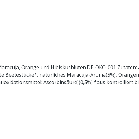
Maracuja, Orange und Hibiskusblüten.DE-ÖKO-001 Zutaten: A
te Beetestücke*, natürliches Maracuja-Aroma(5%), Orangen
oxidationsmittel: Ascorbinsäure)(0,5%) *aus kontrolliert bi
n.