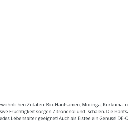
gewöhnlichen Zutaten: Bio-Hanfsamen, Moringa, Kurkuma u
nsive Fruchtigkeit sorgen Zitronenöl und -schalen. Die Han
edes Lebensalter geeignet! Auch als Eistee ein Genuss! DE-
, Kurkuma*, Ingwerstücke*, Lemongras*, Moringablätter*, H