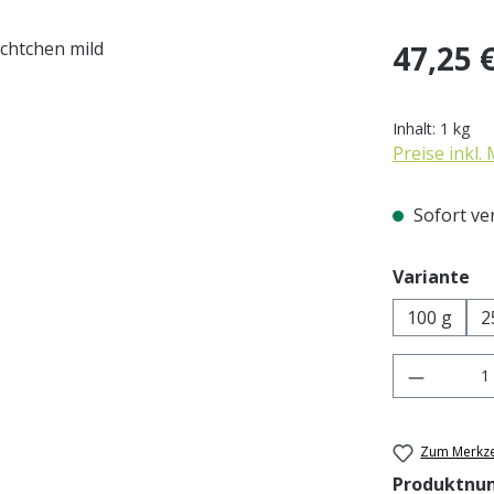
Regulärer Pr
47,25 
Inhalt:
1 kg
Preise inkl.
Sofort ver
au
Variante
100 g
2
Produkt 
Zum Merkze
Produktnu