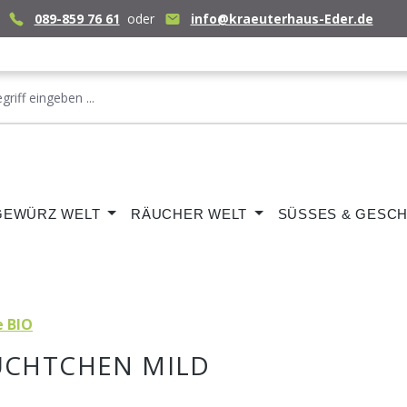
089-859 76 61
oder
info@kraeuterhaus-Eder.de
GEWÜRZ WELT
RÄUCHER WELT
SÜSSES & GESCH
e BIO
ÜCHTCHEN MILD