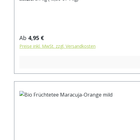
Zitronenschalen* (2%), Ringelblumenblüten*. aus ko
max.10 min.
Regulärer Preis:
Ab
4,95 €
Preise inkl. MwSt. zzgl. Versandkosten