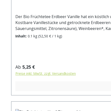
Der Bio Früchtetee Erdbeer Vanille hat ein köstlic
Kostbare Vanillestücke und getrocknete Erdbeeren
Säuerungsmittel, Zitronensäure), Weinbeeren*, Kar
Erdbeerstücke* (1%), Vanillestücke* (0,5%). * aus k
Inhalt:
0.1 kg
(52,50 € / 1 kg)
max.10 min.
Regulärer Preis:
Ab
5,25 €
Preise inkl. MwSt. zzgl. Versandkosten