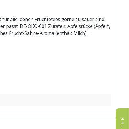
 für alle, denen Früchtetees gerne zu sauer sind.
r passt. DE-ÖKO-001 Zutaten: Apfelstücke (Apfel*,
ches Frucht-Sahne-Aroma (enthält Milch),
t 1 l. kochendem Wasser aufgiessen. Ziehzeit: