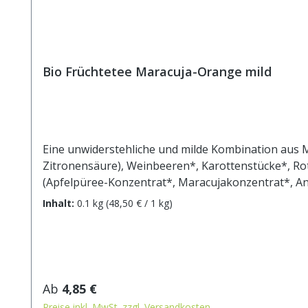
Bio Früchtetee Maracuja-Orange mild
Eine unwiderstehliche und milde Kombination aus 
Zitronensäure), Weinbeeren*, Karottenstücke*, Ro
(Apfelpüree-Konzentrat*, Maracujakonzentrat*, Anti
kochendem Wasser aufgiessen. Ziehzeit: max.10 mi
Inhalt:
0.1 kg
(48,50 € / 1 kg)
Regulärer Preis:
Ab
4,85 €
Preise inkl. MwSt. zzgl. Versandkosten