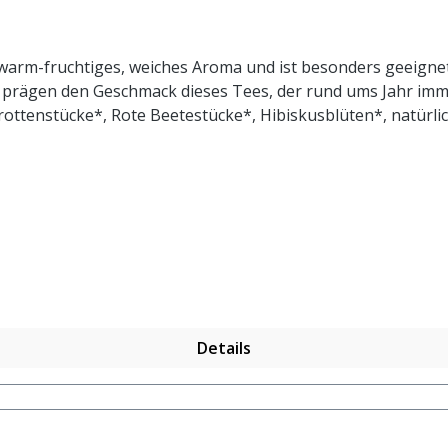
h warm-fruchtiges, weiches Aroma und ist besonders geeignet
 prägen den Geschmack dieses Tees, der rund ums Jahr imme
ottenstücke*, Rote Beetestücke*, Hibiskusblüten*, natürli
ontrolliert biologischem Anbau. Zubereitung: ca. 20g Tee mi
Details