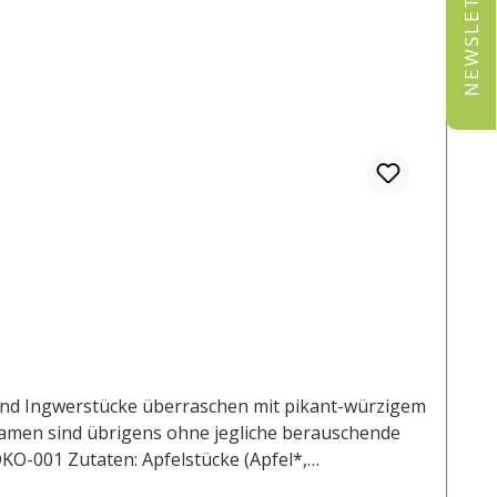
NEWSLETTER
nd Ingwerstücke überraschen mit pikant-würzigem
fsamen sind übrigens ohne jegliche berauschende
ÖKO-001 Zutaten: Apfelstücke (Apfel*,
anfsamen* (4%), Zitronenöl* (3,5%),