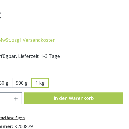
eis:
€
 MwSt. zzgl. Versandkosten
fügbar, Lieferzeit: 1-3 Tage
swählen
50 g
500 g
1 kg
Anzahl: Gib den gewünschten Wert ein o
In den Warenkorb
ttel hinzufügen
mmer:
K200879