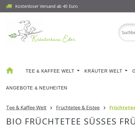
Kostenloser Versand ab 40 Euro
m Hauptinhalt springen
Zur Suche springen
Zur Hauptnavigation springen
TEE & KAFFEE WELT
KRÄUTER WELT
ANGEBOTE & NEUHEITEN
Tee & Kaffee Welt
Früchtetee & Eistee
Früchtete
BIO FRÜCHTETEE SÜSSES FR