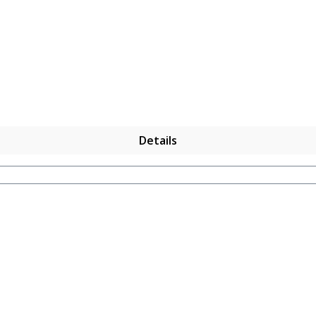
ntrolliert biologischem Anbau. Zubereitung: ca. 20g Tee mi
Details