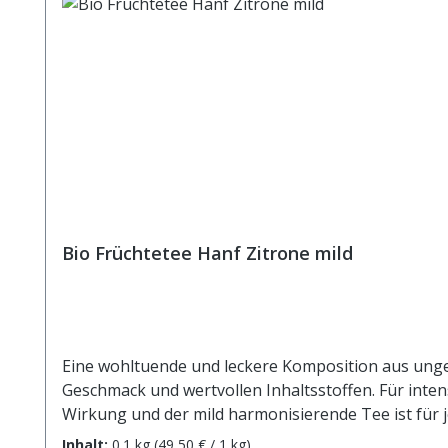
Bio Früchtetee Hanf Zitrone mild
Eine wohltuende und leckere Komposition aus un
Geschmack und wertvollen Inhaltsstoffen. Für inte
Wirkung und der mild harmonisierende Tee ist für j
Säuerungsmittel: Zitronensäure), Karottenstücke*
Inhalt:
0.1 kg
(49,50 € / 1 kg)