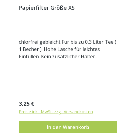
Papierfilter Größe XS
chlorfrei gebleicht Für bis zu 0,3 Liter Tee (
1 Becher ). Hohe Lasche für leichtes
Einfüllen. Kein zusätzlicher Halter
notwendig.Manilahanf und Zellstoff sind
die wesentlichen Bestandteile dieses
Filters. 100% kompostierbar.
Regulärer Preis:
3,25 €
Preise inkl. MwSt. zzgl. Versandkosten
In den Warenkorb