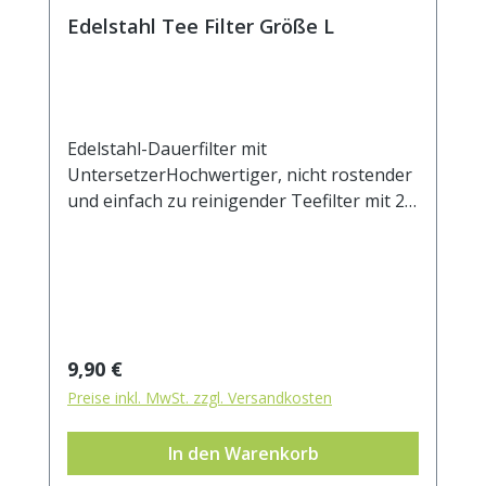
Edelstahl Tee Filter Größe L
Edelstahl-Dauerfilter mit
UntersetzerHochwertiger, nicht rostender
und einfach zu reinigender Teefilter mit 2
Henkeln und Ablage. Der Untersetzer kann
auch als Deckel verwendet werden, um das
Auskühlen des ziehenden Tees zu
verhindern. Das feine Mesh Gewebe eignet
sich auch für sehr feine Teemischungen.
Beim Ausspülen lösen sich die Partikel
Regulärer Preis:
9,90 €
leicht vom Filtergewebe. Durch die zwei
Preise inkl. MwSt. zzgl. Versandkosten
Henkel sitzt der Filter stabil auf dem
Becher- oder Kannenrand.Durchmesser ca.
In den Warenkorb
7cm.