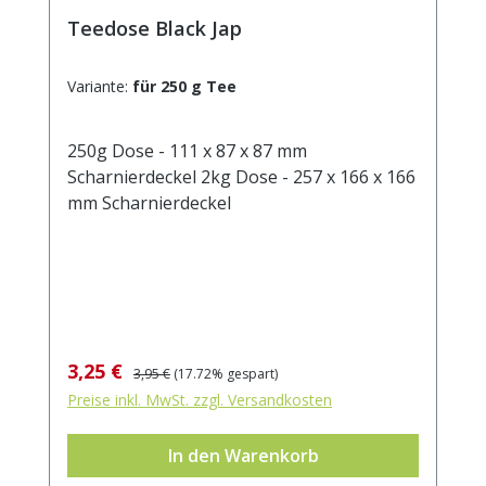
Teedose Black Jap
Variante:
für 250 g Tee
250g Dose - 111 x 87 x 87 mm
Scharnierdeckel 2kg Dose - 257 x 166 x 166
mm Scharnierdeckel
Verkaufspreis:
Regulärer Preis:
3,25 €
3,95 €
(17.72% gespart)
Preise inkl. MwSt. zzgl. Versandkosten
In den Warenkorb