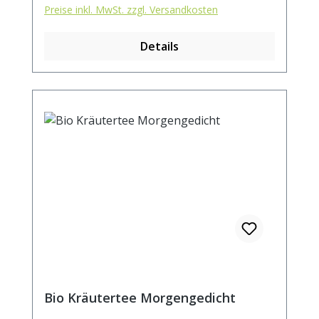
Preise inkl. MwSt. zzgl. Versandkosten
Zitronenschalen* (10%), Melissenblätter*,
Malvenblätter*, Mistelkraut*,
Details
Passionsblumenkraut*,
Kornblumenblüten* *aus kontrolliert
biologischem Anbau Zubereitung: ca. 15g
Tee mit 1 l. kochendem Wasser aufgiessen.
Ziehzeit: max.10 min.
Bio Kräutertee Morgengedicht