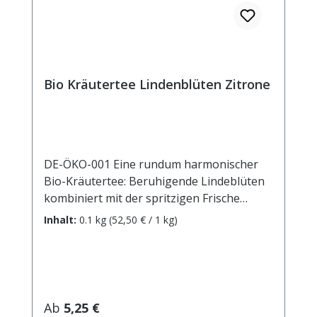
Bio Kräutertee Lindenblüten Zitrone
DE-ÖKO-001 Eine rundum harmonischer
Bio-Kräutertee: Beruhigende Lindeblüten
kombiniert mit der spritzigen Frische
frischer Zitronen - diese Mischung kann
Inhalt:
0.1 kg
(52,50 € / 1 kg)
getrost auf zusätzliche Aromen verzichten.
Der perfekte Ausgleich, um nach einem
anstrengenden Tag ausgleichende
Entspannung zu finden.Zutaten:
Apfelstücke*, Fenchel*, Anis*,
Regulärer Preis:
Ab
5,25 €
Silberlindenblüten* (15%),