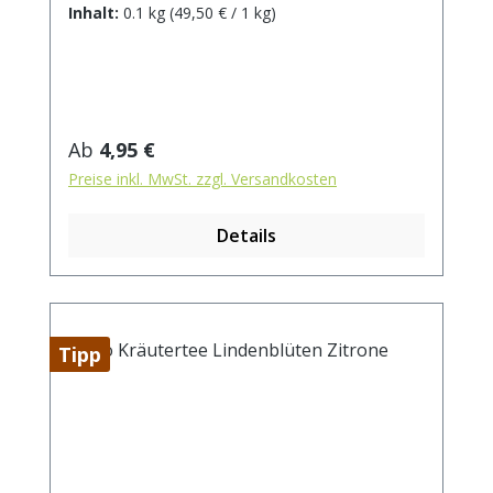
Zutaten: Hagebuttenschalen*,
Inhalt:
0.1 kg
(49,50 € / 1 kg)
Verbenenkraut*, Fenchel*,
Malvenblätter*, Himbeerblätter*,
Pfefferminzblätter*, Melissenblätter*,
Brombeerblätter*, Anis*,
Sonnenblumenblüten*,
Regulärer Preis:
Ab
4,95 €
Rosenblütenblätter*. *aus kontrolliert
Preise inkl. MwSt. zzgl. Versandkosten
biologischem Anbau Zubereitung: ca. 15g
Tee mit 1 l. kochendem Wasser aufgiessen.
Details
Ziehzeit: max.10 min.
Tipp