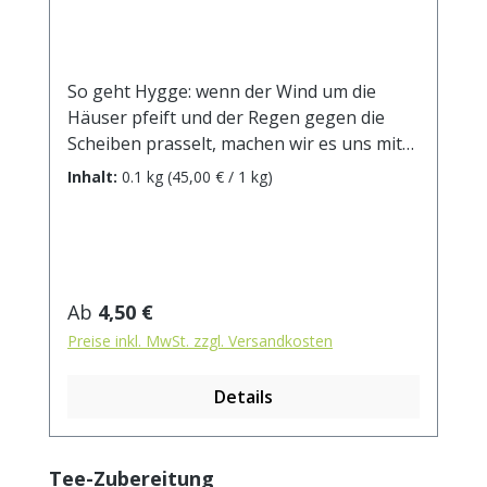
So geht Hygge: wenn der Wind um die
Häuser pfeift und der Regen gegen die
Scheiben prasselt, machen wir es uns mit
dieser wohltuend entspannenden und
Inhalt:
0.1 kg
(45,00 € / 1 kg)
wärmenden Temischung gemütlich: die
leichte Süße von Anis und Fenchel
verbindet sich mit dem milden Honigbusch,
und der feine Duft der Rosenblüten
entfaltet sein Aroma.DE-ÖKO-001 Zutaten:
Regulärer Preis:
Ab
4,50 €
Anis*, Brom­beer­blät­ter*, Fen­chel*, Ap­fel*,
Preise inkl. MwSt. zzgl. Versandkosten
Ha­ge­but­ten­scha­len*, Ho­nig­busch­tee*, Ro­
sen­blü­ten* * aus kontrolliert biologischem
Details
Anbau Zubereitung: ca. 15g Tee mit 1 l.
kochendem Wasser aufgiessen. Ziehzeit:
max.10 min.
Produktgalerie überspringen
Tee-Zubereitung