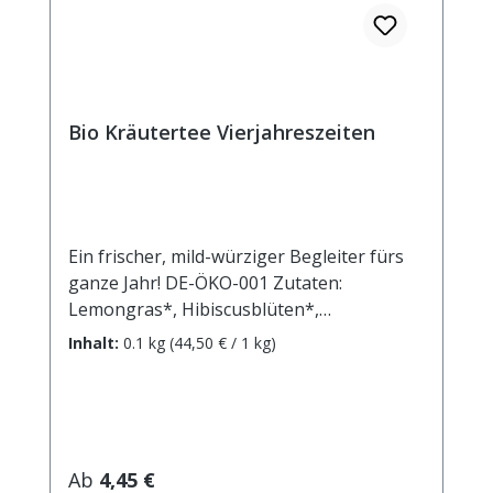
Bio Kräutertee Vierjahreszeiten
Ein frischer, mild-würziger Begleiter fürs
ganze Jahr! DE-ÖKO-001 Zutaten:
Lemongras*, Hibiscusblüten*,
Hagebuttenschalen*, Kamille*,
Inhalt:
0.1 kg
(44,50 € / 1 kg)
Melissenblätter*, Pfefferminze*. * aus
kontrolliert biologischem Anbau
Zubereitung: ca. 15g Tee mit 1 l.
kochendem Wasser aufgiessen. Ziehzeit:
max.10 min.
Regulärer Preis:
Ab
4,45 €