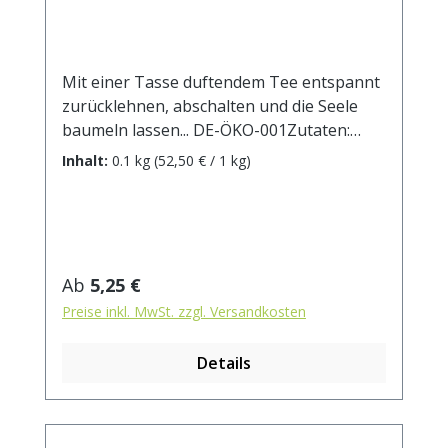
Mit einer Tasse duftendem Tee entspannt
zurücklehnen, abschalten und die Seele
baumeln lassen... DE-ÖKO-001Zutaten:
Mistelkraut*, Weißdornbeeren*,
Inhalt:
0.1 kg
(52,50 € / 1 kg)
Brennnesselblätter*, Lemongras*,
Johanniskraut*, Birkenblätter*,
natürliches Zitrus-Aroma,
Bohnenschalen**aus kontrolliert
biologischem AnbauZubereitung: ca. 15g
Regulärer Preis:
Ab
5,25 €
Tee mit 1 Liter kochendem Wasser
Preise inkl. MwSt. zzgl. Versandkosten
aufgiessen. Ziehzeit: ca. 5 min.
Details