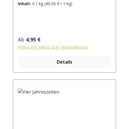
sorgt. Zutaten: Koriander*, Nanaminze*
Inhalt:
0.1 kg
(49,50 € / 1 kg)
(15%), Brennnesselblätter*,
Orangenschalen*, Lemongras*(7%),
Apfelstücke (Apfel*, Säuerungsmittel:
Zitronensäure), Zimtrinde*,
Ingwerstücke*, natürliches
Regulärer Preis:
Ab
4,95 €
Passionsfrucht-Aroma, Nelken*,
Preise inkl. MwSt. zzgl. Versandkosten
Kardamom*, Zitrusöl* *aus kontrolliert
biologischem AnbauZubereitung: ca. 15g
Details
Tee mit 1 l. kochendem Wasser aufgiessen.
Ziehzeit: 5 min.