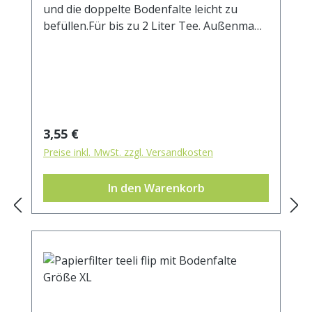
und die doppelte Bodenfalte leicht zu
befüllen.Für bis zu 2 Liter Tee. Außenmaß
ca. 85 x 20 mm.
Regulärer Preis:
3,55 €
Preise inkl. MwSt. zzgl. Versandkosten
In den Warenkorb