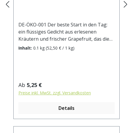
DE-ÖKO-001 Der beste Start in den Tag:
ein flüssiges Gedicht aus erlesenen
Kräutern und frischer Grapefruit, das die
ersten Sonnenstrahlen des Morgens
Inhalt:
0.1 kg
(52,50 € / 1 kg)
perfekt begleitet!Zutaten: Lemongras*,
Fenchel*, Brombeerblätter*, Apfelstücke*,
Zimtrinde*, natürliches Zitrus-Aroma,
Rosmarinblätter*, Ingwerstücke*,
Weidenröschenkraut*, Nelken*, Lemon
Regulärer Preis:
Ab
5,25 €
Myrtle*, Orangenschalen* (2%),
Preise inkl. MwSt. zzgl. Versandkosten
Cardamom*, Sonnenblumenblüten* *aus
kontrolliert biologischem Anbau.
Details
Zubereitung: ca. 15g Tee mit 1 Liter
kochendem Wasser aufgiessen. Ziehzeit:
ca. 5 min.