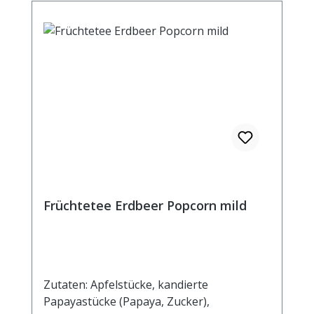
kochendem Wasser und einer Ziehzeit von
10 Minuten Brennwert 25 kJ / 7 kcal Fett
0,1 g davon: - gesättigte Fettsäuren <0,1 g
Kohlenhydrate 1,2 g davon: - Zucker 0,8 g
Eiweiß 0,1 g Salz <0,1 g
Früchtetee Erdbeer Popcorn mild
Zutaten: Apfelstücke, kandierte
Papayastücke (Papaya, Zucker),