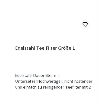
Edelstahl Tee Filter Größe L
Edelstahl-Dauerfilter mit
UntersetzerHochwertiger, nicht rostender
und einfach zu reinigender Teefilter mit 2
Henkeln und Ablage. Der Untersetzer kann
auch als Deckel verwendet werden, um das
Auskühlen des ziehenden Tees zu