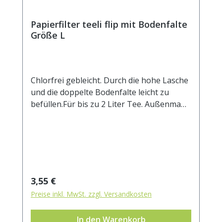
Papierfilter teeli flip mit Bodenfalte
Größe L
Chlorfrei gebleicht. Durch die hohe Lasche
und die doppelte Bodenfalte leicht zu
befüllen.Für bis zu 2 Liter Tee. Außenmaß
ca. 85 x 20 mm.
Regulärer Preis:
3,55 €
Preise inkl. MwSt. zzgl. Versandkosten
In den Warenkorb