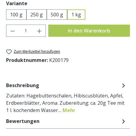
auswählen
Variante
100 g
250 g
500 g
1 kg
Produkt Anzahl: Gib den gewünschten Wer
In den Warenkorb
Zum Merkzettel hinzufügen
Produktnummer:
K200179
Beschreibung
Zutaten: Hagebuttenschalen, Hibiscusblüten, Apfel,
Erdbeerblätter, Aroma. Zubereitung: ca. 20g Tee mit
1 l. kochendem Wasser…
Mehr
Bewertungen