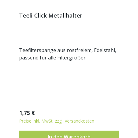
Teeli Click Metallhalter
Teefilterspange aus rostfreiem, Edelstahl,
passend für alle Filtergrößen.
Regulärer Preis:
1,75 €
Preise inkl. MwSt. zzgl. Versandkosten
In den Warenkorb