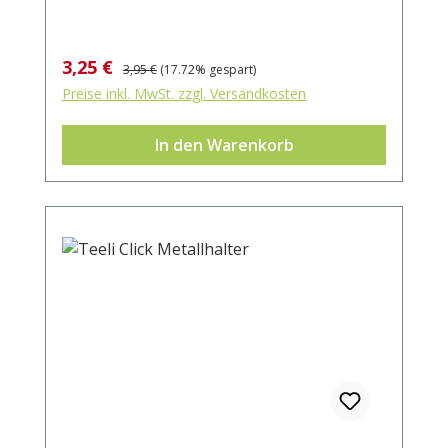
Verkaufspreis:
Regulärer Preis:
3,25 €
3,95 €
(17.72% gespart)
Preise inkl. MwSt. zzgl. Versandkosten
In den Warenkorb