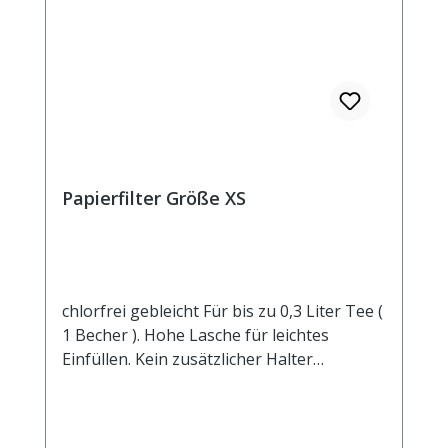
Papierfilter Größe XS
chlorfrei gebleicht Für bis zu 0,3 Liter Tee (
1 Becher ). Hohe Lasche für leichtes
Einfüllen. Kein zusätzlicher Halter
notwendig.Manilahanf und Zellstoff sind
die wesentlichen Bestandteile dieses
Filters. 100% kompostierbar.