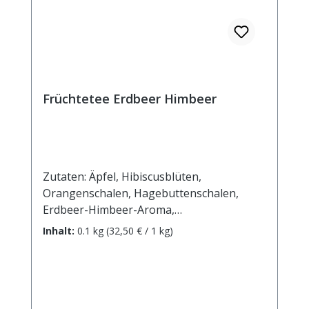
Früchtetee Erdbeer Himbeer
Zutaten: Äpfel, Hibiscusblüten,
Orangenschalen, Hagebuttenschalen,
Erdbeer-Himbeer-Aroma,
Sonnenblumenblüten. Zubereitung: ca. 20g
Inhalt:
0.1 kg
(32,50 € / 1 kg)
Tee mit 1 l. kochendem Wasser aufgiessen.
Ziehzeit: max.10 min.