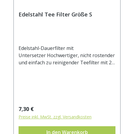
Edelstahl Tee Filter Größe S
Edelstahl-Dauerfilter mit
Untersetzer Hochwertiger, nicht rostender
und einfach zu reinigender Teefilter mit 2
Henkeln und Ablage. Der Untersetzer kann
auch als Deckel verwendet werden, um das
Auskühlen des ziehenden Tees zu
verhindern. Das feine Mesh Gewebe eignet
sich auch für sehr feine Teemischungen.
Beim Ausspülen lösen sich die Partikel
Regulärer Preis:
7,30 €
leicht vom Filtergewebe. Durch die zwei
Preise inkl. MwSt. zzgl. Versandkosten
Henkel sitzt der Filter stabil auf dem
Becher- oder Kannenrand. Durchmesser
In den Warenkorb