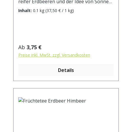
reifer Erdbeeren und der Idee von Sonne
und Sommer. Zutaten: Hibiskusblüten,
Inhalt:
0.1 kg
(37,50 € / 1 kg)
Apfelstücke, Orangenschalen,
Hagebuttenschalen, Holunderbeeren,
Aroma, Erdbeerstücke(3%) Zubereitung: ca.
20g Tee mit 1 l. kochendem Wasser
aufgiessen. Ziehzeit: max.10 min.
Regulärer Preis:
Ab
3,75 €
Preise inkl. MwSt. zzgl. Versandkosten
Details