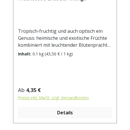
Tropisch-fruchtig und auch optisch ein
Genuss: heimische und exotische Früchte
kombiniert mit leuchtender Blütenpracht
lassen eine ganz besondere süß-herbe
Inhalt:
0.1 kg
(43,50 € / 1 kg)
Geschmacksexplosion entstehen! Zutaten:
Hibiskusblüten, Apfelstücke, Papayawürfel
(Papaya, Zucker), Korinthen,
Fliederbeeren, schwarze Johannisbeeren,
Aroma, gefr.-getr. Himbeerstücke, gefr.-
Regulärer Preis:
Ab
4,35 €
getr. Erdbeerstücke, Sonnenblumenblüten,
Preise inkl. MwSt. zzgl. Versandkosten
Kornblumenblüten. Zubereitung: ca. 20g
Tee mit 1 l. kochendem Wasser aufgiessen.
Details
Ziehzeit: max.10 min. Durchschnittliche
Brennwerte je 100 ml Fertiggetränk bei
Aufguss von 2,5 g Tee mit 100 ml