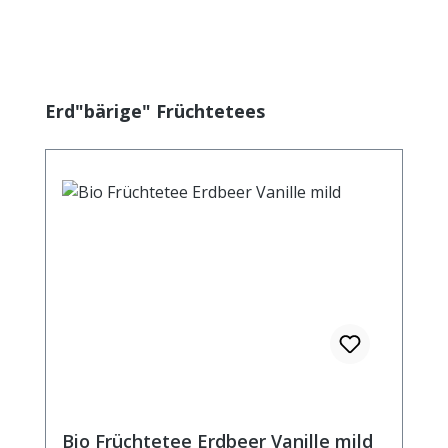
Produktgalerie überspringen
Erd"bärige" Früchtetees
Bio Früchtetee Erdbeer Vanille mild