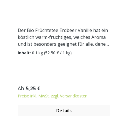
Der Bio Früchtetee Erdbeer Vanille hat ein
köstlich warm-fruchtiges, weiches Aroma
und ist besonders geeignet für alle, denen
Früchtetees gerne zu sauer sind. Kostbare
Inhalt:
0.1 kg
(52,50 € / 1 kg)
Vanillestücke und getrocknete Erdbeeren
prägen den Geschmack dieses Tees, der
rund ums Jahr immer passt. DE-ÖKO-001
Zutaten: Apfelstücke (Apfel*,
Säuerungsmittel, Zitronensäure),
Regulärer Preis:
Ab
5,25 €
Weinbeeren*, Karottenstücke*, Rote
Preise inkl. MwSt. zzgl. Versandkosten
Beetestücke*, Hibiskusblüten*,
natürliches Frucht-Sahne-Aroma (enthält
Details
Milch), Erdbeerstücke* (1%), Vanillestücke*
(0,5%). * aus kontrolliert biologischem
Anbau. Zubereitung: ca. 20g Tee mit 1 l.