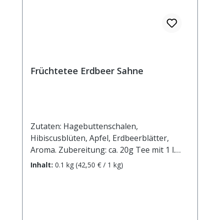
Früchtetee Erdbeer Sahne
Zutaten: Hagebuttenschalen,
Hibiscusblüten, Apfel, Erdbeerblätter,
Aroma. Zubereitung: ca. 20g Tee mit 1 l.
kochendem Wasser aufgiessen. Ziehzeit:
Inhalt:
0.1 kg
(42,50 € / 1 kg)
max.10 min.