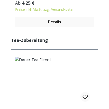
Regulärer Preis:
Ab
4,25 €
Preise inkl. MwSt. zzgl. Versandkosten
Details
Produktgalerie überspringen
Tee-Zubereitung