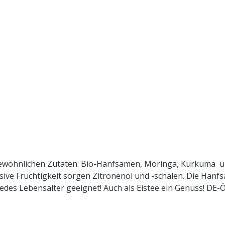
gewöhnlichen Zutaten: Bio-Hanfsamen, Moringa, Kurkuma u
nsive Fruchtigkeit sorgen Zitronenöl und -schalen. Die Han
edes Lebensalter geeignet! Auch als Eistee ein Genuss! DE-
, Kurkuma*, Ingwerstücke*, Lemongras*, Moringablätter*, H
ntrolliert biologischem Anbau. Zubereitung: ca. 20g Tee mi