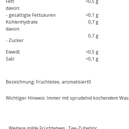
Fett
<0,5 g
davon:
- gesättigte Fettsäuren
<0,1 g
Kohlenhydrate
0,7 g
davon:
0,7 g
- Zucker
Eiweiß
<0,5 g
Salz
<0,1 g
Bezeichnung: Früchtetee, aromatisiert0
Wichtiger Hinweis: Immer mit sprudelnd kochendem Wasse
Weitere milde Früchtetees
Tee-Zubehör