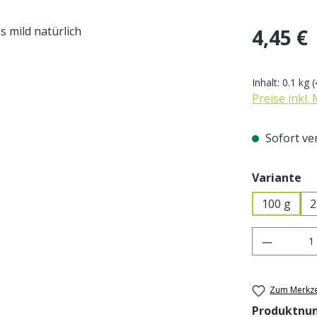
Regulärer Pr
4,45 €
Inhalt:
0.1 kg
(
Preise inkl.
Sofort ver
au
Variante
100 g
2
Produkt 
Zum Merkze
Produktnu