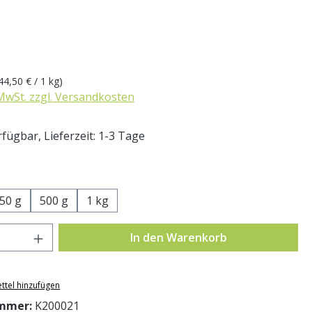
eis:
44,50 € / 1 kg)
 MwSt. zzgl. Versandkosten
fügbar, Lieferzeit: 1-3 Tage
swählen
50 g
500 g
1 kg
Anzahl: Gib den gewünschten Wert ein o
In den Warenkorb
ttel hinzufügen
mmer:
K200021