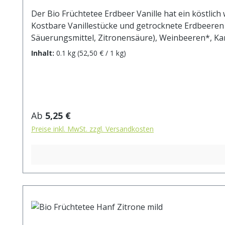
Der Bio Früchtetee Erdbeer Vanille hat ein köstlic
Kostbare Vanillestücke und getrocknete Erdbeeren
Säuerungsmittel, Zitronensäure), Weinbeeren*, Kar
Erdbeerstücke* (1%), Vanillestücke* (0,5%). * aus k
Inhalt:
0.1 kg
(52,50 € / 1 kg)
max.10 min.
Regulärer Preis:
Ab
5,25 €
Preise inkl. MwSt. zzgl. Versandkosten