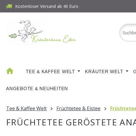
Kostenloser Versand ab 40 Euro
m Hauptinhalt springen
Zur Suche springen
Zur Hauptnavigation springen
TEE & KAFFEE WELT
KRÄUTER WELT
ANGEBOTE & NEUHEITEN
Tee & Kaffee Welt
Früchtetee & Eistee
Früchtete
FRÜCHTETEE GERÖSTETE AN