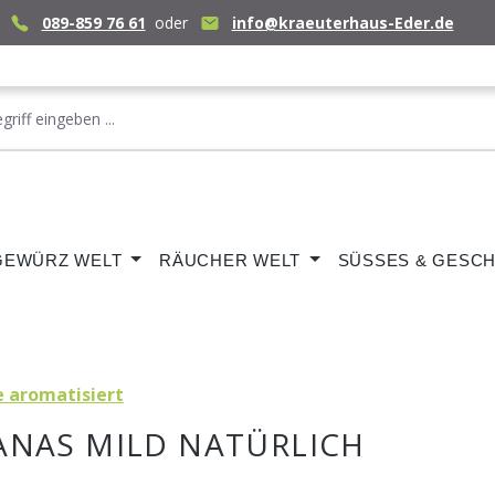
089-859 76 61
oder
info@kraeuterhaus-Eder.de
GEWÜRZ WELT
RÄUCHER WELT
SÜSSES & GESCH
e aromatisiert
ANAS MILD NATÜRLICH