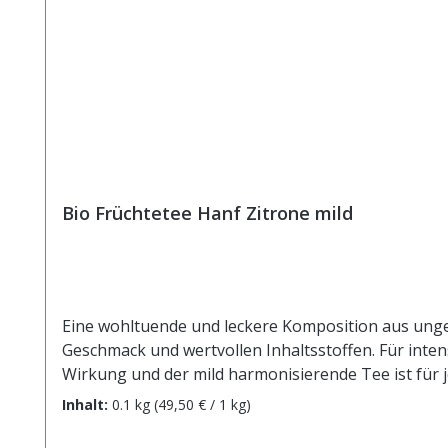
Bio Früchtetee Hanf Zitrone mild
Eine wohltuende und leckere Komposition aus un
Geschmack und wertvollen Inhaltsstoffen. Für inte
Wirkung und der mild harmonisierende Tee ist für j
Säuerungsmittel: Zitronensäure), Karottenstücke*
Inhalt:
0.1 kg
(49,50 € / 1 kg)
Zitronenschalen* (2%), Ringelblumenblüten*. aus ko
max.10 min.