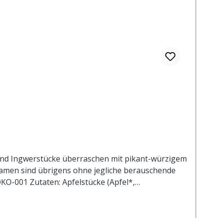
nd Ingwerstücke überraschen mit pikant-würzigem
fsamen sind übrigens ohne jegliche berauschende
ÖKO-001 Zutaten: Apfelstücke (Apfel*,
anfsamen* (4%), Zitronenöl* (3,5%),
t 1 l. kochendem Wasser aufgiessen. Ziehzeit: