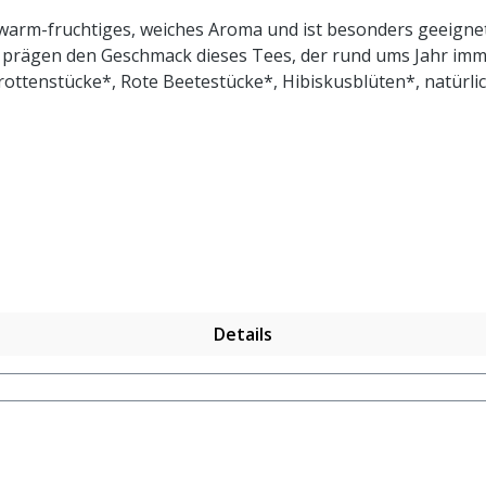
h warm-fruchtiges, weiches Aroma und ist besonders geeignet
 prägen den Geschmack dieses Tees, der rund ums Jahr imme
ottenstücke*, Rote Beetestücke*, Hibiskusblüten*, natürli
ontrolliert biologischem Anbau. Zubereitung: ca. 20g Tee mi
Details