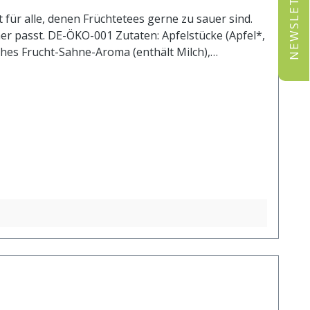
NEWSLETTER
 für alle, denen Früchtetees gerne zu sauer sind.
r passt. DE-ÖKO-001 Zutaten: Apfelstücke (Apfel*,
ches Frucht-Sahne-Aroma (enthält Milch),
t 1 l. kochendem Wasser aufgiessen. Ziehzeit: