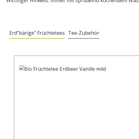
Wichtiger Hinweis: Immer mit sprudelnd kochendem Wasse
Erd"bärige" Früchtetees
Tee-Zubehör
Produktgalerie überspringen