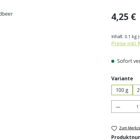
Regulärer Pr
4,25 €
Inhalt:
0.1 kg
(
Preise inkl.
Sofort ver
au
Variante
100 g
2
Produkt 
Zum Merkze
Produktnu