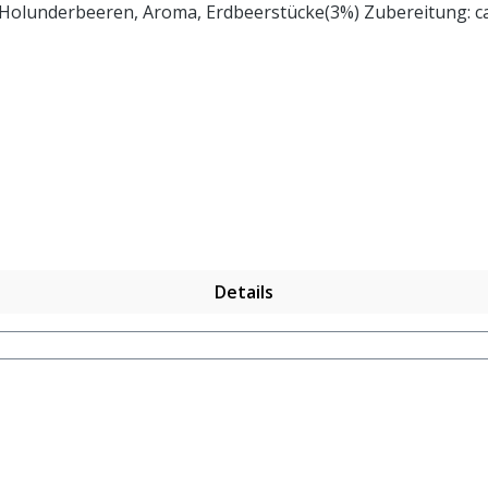
ücke(3%) Zubereitung: ca. 20g Tee mit 1 l. kochendem Wasser aufgiessen.
Details