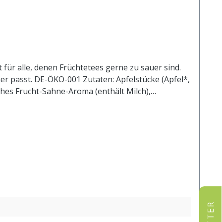
 für alle, denen Früchtetees gerne zu sauer sind.
r passt. DE-ÖKO-001 Zutaten: Apfelstücke (Apfel*,
ches Frucht-Sahne-Aroma (enthält Milch),
t 1 l. kochendem Wasser aufgiessen. Ziehzeit: