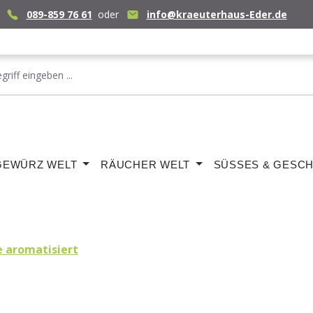
089-859 76 61
oder
info@kraeuterhaus-Eder.de
GEWÜRZ WELT
RÄUCHER WELT
SÜSSES & GESCH
e aromatisiert