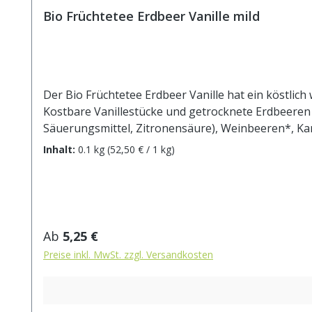
Bio Früchtetee Erdbeer Vanille mild
Der Bio Früchtetee Erdbeer Vanille hat ein köstlic
Kostbare Vanillestücke und getrocknete Erdbeeren
Säuerungsmittel, Zitronensäure), Weinbeeren*, Kar
Erdbeerstücke* (1%), Vanillestücke* (0,5%). * aus k
Inhalt:
0.1 kg
(52,50 € / 1 kg)
max.10 min.
Regulärer Preis:
Ab
5,25 €
Preise inkl. MwSt. zzgl. Versandkosten