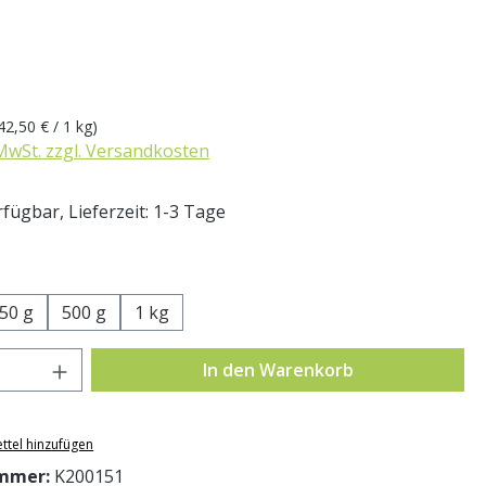
eis:
42,50 € / 1 kg)
 MwSt. zzgl. Versandkosten
fügbar, Lieferzeit: 1-3 Tage
swählen
50 g
500 g
1 kg
Anzahl: Gib den gewünschten Wert ein o
In den Warenkorb
ttel hinzufügen
mmer:
K200151