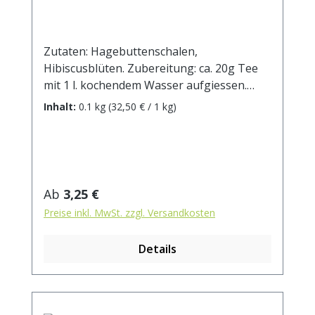
Zutaten: Hagebuttenschalen,
Hibiscusblüten. Zubereitung: ca. 20g Tee
mit 1 l. kochendem Wasser aufgiessen.
Ziehzeit: max.10 min.
Inhalt:
0.1 kg
(32,50 € / 1 kg)
Regulärer Preis:
Ab
3,25 €
Preise inkl. MwSt. zzgl. Versandkosten
Details