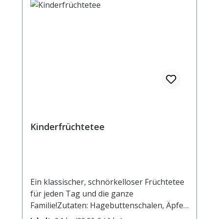
Kinderfrüchtetee
Ein klassischer, schnörkelloser Früchtetee
für jeden Tag und die ganze
Familie!Zutaten: Hagebuttenschalen, Äpfel,
Hibiscusblüten, Orangenschalen,