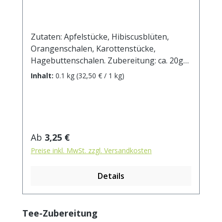
Zutaten: Apfelstücke, Hibiscusblüten,
Orangenschalen, Karottenstücke,
Hagebuttenschalen. Zubereitung: ca. 20g
Tee mit 1 l. kochendem Wasser aufgiessen.
Inhalt:
0.1 kg
(32,50 € / 1 kg)
Ziehzeit: max.10 min.
Regulärer Preis:
Ab
3,25 €
Preise inkl. MwSt. zzgl. Versandkosten
Details
Produktgalerie überspringen
Tee-Zubereitung