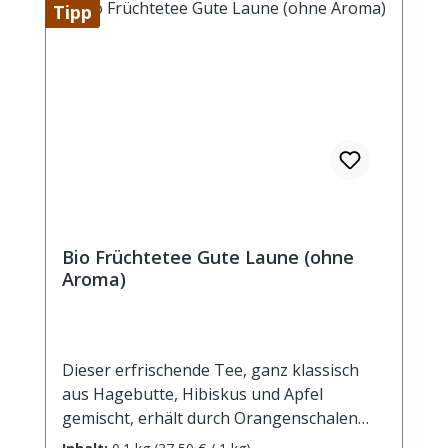
Tipp
Bio Früchtetee Gute Laune (ohne
Aroma)
Dieser erfrischende Tee, ganz klassisch
aus Hagebutte, Hibiskus und Apfel
gemischt, erhält durch Orangenschalen
eine herb-frische Zitrusnote und einen