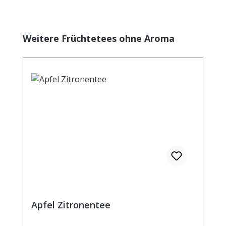
Produktgalerie überspringen
Weitere Früchtetees ohne Aroma
Apfel Zitronentee