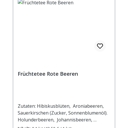
Kohlenhydrate 1,1 g davon: - Zucker 1,1 g
Eiweiß <0,5 g Salz <0,1 g
Früchtetee Rote Beeren
Zutaten: Hibiskusblüten, Aroniabeeren,
Sauerkirschen (Zucker, Sonnenblumenöl).
Holunderbeeren, Johannisbeeren,
Heidelbeeren (kann Spuren von