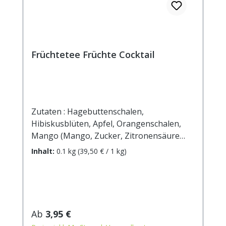
Früchtetee Früchte Cocktail
Zutaten : Hagebuttenschalen,
Hibiskusblüten, Apfel, Orangenschalen,
Mango (Mango, Zucker, Zitronensäure
E330), Ananas (Ananas, Zucker), Papaya
Inhalt:
0.1 kg
(39,50 € / 1 kg)
(Papaya, Zucker, Säuerungsmittel:
Zitronensäure, Festigungsmittel:
Calciumchlorid), Korinthen (kann Spuren
von Mandeln enthalten). Zubereitung: ca.
20g Tee mit 1 l. kochendem Wasser
Regulärer Preis:
Ab
3,95 €
aufgiessen. Ziehzeit: max.10 min.