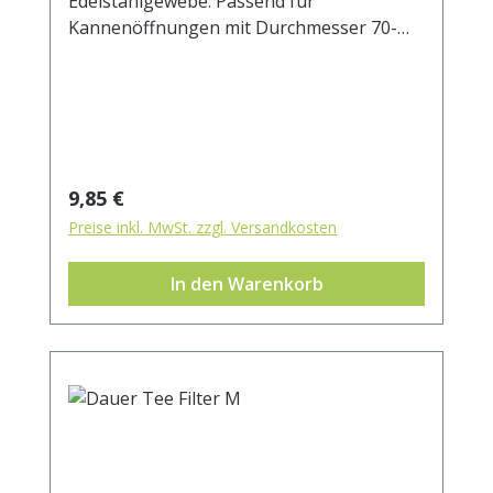
Edelstahlgewebe. Passend für
Kannenöffnungen mit Durchmesser 70-
100 mm.
Regulärer Preis:
9,85 €
Preise inkl. MwSt. zzgl. Versandkosten
In den Warenkorb