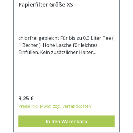
Papierfilter Größe XS
chlorfrei gebleicht Für bis zu 0,3 Liter Tee (
1 Becher ). Hohe Lasche für leichtes
Einfüllen. Kein zusätzlicher Halter
notwendig.Manilahanf und Zellstoff sind
die wesentlichen Bestandteile dieses
Filters. 100% kompostierbar.
Regulärer Preis:
3,25 €
Preise inkl. MwSt. zzgl. Versandkosten
In den Warenkorb