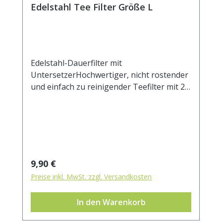
Edelstahl Tee Filter Größe L
Edelstahl-Dauerfilter mit
UntersetzerHochwertiger, nicht rostender
und einfach zu reinigender Teefilter mit 2
Henkeln und Ablage. Der Untersetzer kann
auch als Deckel verwendet werden, um das
Auskühlen des ziehenden Tees zu
verhindern. Das feine Mesh Gewebe eignet
sich auch für sehr feine Teemischungen.
Beim Ausspülen lösen sich die Partikel
Regulärer Preis:
9,90 €
leicht vom Filtergewebe. Durch die zwei
Preise inkl. MwSt. zzgl. Versandkosten
Henkel sitzt der Filter stabil auf dem
Becher- oder Kannenrand.Durchmesser ca.
In den Warenkorb
7cm.