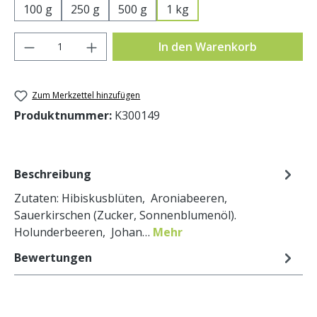
100 g
250 g
500 g
1 kg
Produkt Anzahl: Gib den gewünschten Wer
In den Warenkorb
Zum Merkzettel hinzufügen
Produktnummer:
K300149
Beschreibung
Zutaten: Hibiskusblüten, Aroniabeeren,
Sauerkirschen (Zucker, Sonnenblumenöl).
Holunderbeeren, Johan…
Mehr
Bewertungen