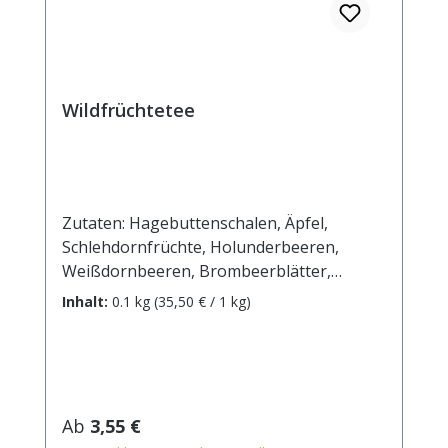
Wildfrüchtetee
Zutaten: Hagebuttenschalen, Äpfel,
Schlehdornfrüchte, Holunderbeeren,
Weißdornbeeren, Brombeerblätter,
Malvenblüten blau, Klatschmohnblüten,
Inhalt:
0.1 kg
(35,50 € / 1 kg)
Wacholderbeeren, Sonnenblumenblüten,
Heidelbeeren. Zubereitung: ca. 20g Tee mit
1 l. kochendem Wasser aufgiessen.
Ziehzeit: max.10 min.
Regulärer Preis:
Ab
3,55 €