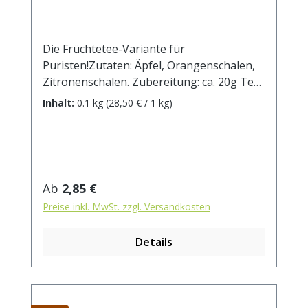
Die Früchtetee-Variante für
Puristen!Zutaten: Äpfel, Orangenschalen,
Zitronenschalen. Zubereitung: ca. 20g Tee
mit 1 l. kochendem Wasser aufgiessen.
Inhalt:
0.1 kg
(28,50 € / 1 kg)
Ziehzeit: max.10 min.
Regulärer Preis:
Ab
2,85 €
Preise inkl. MwSt. zzgl. Versandkosten
Details