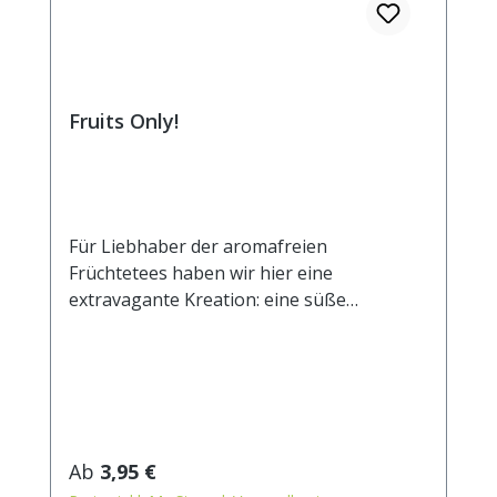
Fruits Only!
Für Liebhaber der aromafreien
Früchtetees haben wir hier eine
extravagante Kreation: eine süße
Basisnote aus Apfel- und
Exotenfruchtstücken wird durch die zarte
Frische von Zitrusfrüchten und etwas
Hibiskus verfeinert. Eine rundum saftige
und eindrucksvolle Geschmacksexplosion!
Zutaten: Apfelstücke, Ananaswürfel
Regulärer Preis:
Ab
3,95 €
(Ananas, Zucker, Säuerungsmittel: