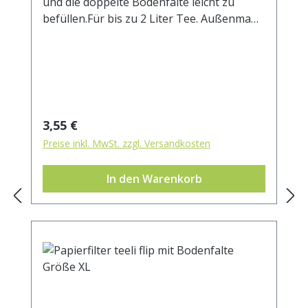
und die doppelte Bodenfalte leicht zu
befüllen.Für bis zu 2 Liter Tee. Außenmaß
ca. 85 x 20 mm.
Regulärer Preis:
3,55 €
Preise inkl. MwSt. zzgl. Versandkosten
In den Warenkorb