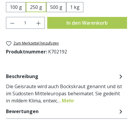
100 g
250 g
500 g
1 kg
Produkt Anzahl: Gib den gewünschten Wer
In den Warenkorb
Zum Merkzettel hinzufügen
Produktnummer:
K702192
Beschreibung
Die Geisraute wird auch Bockskraut genannt und ist
im Südosten Mitteleuropas beheimatet. Sie gedeiht
in mildem Klima, entwic…
Mehr
Bewertungen