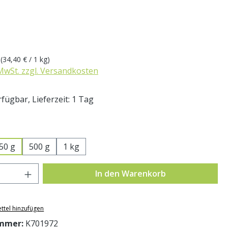
eis:
g
(34,40 € / 1 kg)
 MwSt. zzgl. Versandkosten
fügbar, Lieferzeit: 1 Tag
swählen
50 g
500 g
1 kg
Anzahl: Gib den gewünschten Wert ein o
In den Warenkorb
ttel hinzufügen
mmer:
K701972