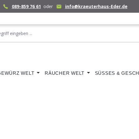
089-859 76 61
oder
info@kraeuterhaus-Eder.de
GEWÜRZ WELT
RÄUCHER WELT
SÜSSES & GESCH