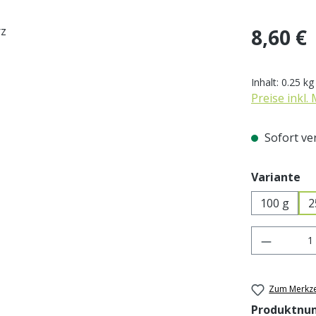
Regulärer Pr
8,60 €
Inhalt:
0.25 k
Preise inkl.
Sofort ver
au
Variante
100 g
2
Produkt 
Zum Merkze
Produktnu