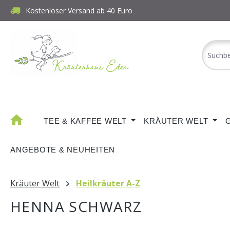
Kostenloser Versand ab 40 Euro
m Hauptinhalt springen
Zur Suche springen
Zur Hauptnavigation springen
TEE & KAFFEE WELT
KRÄUTER WELT
ANGEBOTE & NEUHEITEN
Kräuter Welt
Heilkräuter A-Z
HENNA SCHWARZ