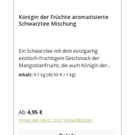
Königin der Früchte aromatisierte
Schwarztee Mischung
Ein Schwarztee mit dem einzigartig
exotisch-fruchtigem Geschmack der
Mangostanfrucht, die auch Königin der
Früchte genannt wird!Zutaten: Schwarztee,
Inhalt:
0.1 kg
(49,50 € / 1 kg)
kandierte Ananasstücke (Ananas, Zucker),
kandierte Mangostücke (Mango, Zucker),
kandierte Papayastücke (Papaya, Zucker),
natürliches Aroma, kandierte
Rosenblütenblätter (Zucker, Rosenblüten,
Regulärer Preis:
Ab
4,95 €
Verdickungsmittel: Gummi arabicum,
Preise inkl. MwSt. zzgl. Versandkosten
Aroma, Farbstoffe: Karmin), kandierte
Veilchenblütenblätter (Zucker,