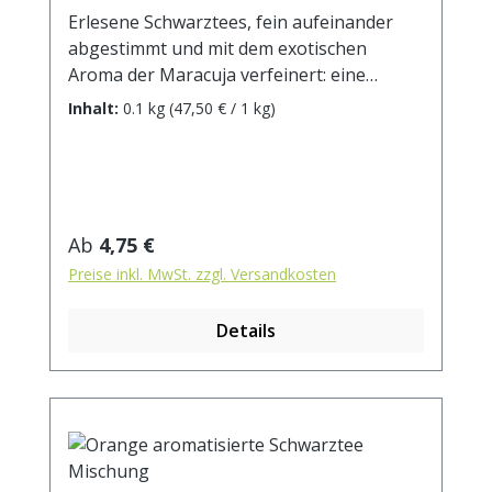
Erlesene Schwarztees, fein aufeinander
abgestimmt und mit dem exotischen
Aroma der Maracuja verfeinert: eine
klassisch-fruchtige Mischung für alle
Inhalt:
0.1 kg
(47,50 € / 1 kg)
Liebhaber aromatisierter
Schwarztees.Zutaten: Ceylon-, Südindien-
und China Schwarztee, Aroma,
Sonnenblumenblüten. Zubereitung: ca. 10g
Tee mit 1 l. kochendem Wasser aufgiessen.
Regulärer Preis:
Ab
4,75 €
Ziehzeit: ca. 3 min / anregend - 5 min /
Preise inkl. MwSt. zzgl. Versandkosten
beruhigend
Details