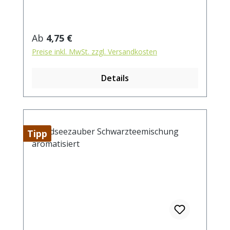
mit 1 l. kochendem Wasser aufgiessen.
Ziehzeit: ca. 3 min / anregend - 5 min /
beruhigend
Regulärer Preis:
Ab
4,75 €
Preise inkl. MwSt. zzgl. Versandkosten
Details
Tipp