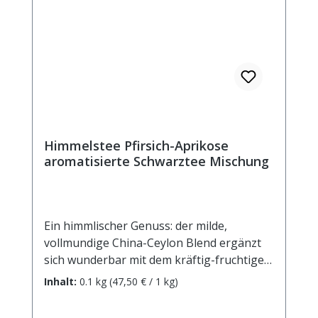
Himmelstee Pfirsich-Aprikose
aromatisierte Schwarztee Mischung
Ein himmlischer Genuss: der milde,
vollmundige China-Ceylon Blend ergänzt
sich wunderbar mit dem kräftig-fruchtigen
Pfirsich-Aprikosen-Aroma. Ein Hauch
Inhalt:
0.1 kg
(47,50 € / 1 kg)
cremiger Vanille perfektioniert die
Mischung. Zutaten: schwarzer Tee, Aroma,