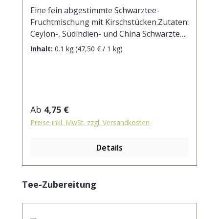
Eine fein abgestimmte Schwarztee-
Fruchtmischung mit Kirschstücken.Zutaten:
Ceylon-, Südindien- und China Schwarztee,
Aroma, Kirschstücke. Zubereitung: ca. 10g
Inhalt:
0.1 kg
(47,50 € / 1 kg)
Tee mit 1 l. kochendem Wasser aufgiessen.
Ziehzeit: ca. 3 min / anregend - 5 min /
beruhigend
Regulärer Preis:
Ab
4,75 €
Preise inkl. MwSt. zzgl. Versandkosten
Details
Produktgalerie überspringen
Tee-Zubereitung