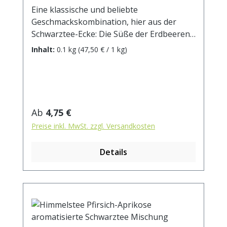
Eine klassische und beliebte
Geschmackskombination, hier aus der
Schwarztee-Ecke: Die Süße der Erdbeeren
verschmilzt mit dem feinherben
Inhalt:
0.1 kg
(47,50 € / 1 kg)
Schwarztee, und mit einem Schuß Sahne
oder Milch ist der perfekte Genuss
fertig.Zutaten: Ceylon-, Südindien- und
China Schwarztee, Aroma, Erdbeerstücke.
Zubereitung: ca. 10g Tee mit 1 l.
Regulärer Preis:
Ab
4,75 €
kochendem Wasser aufgiessen. Ziehzeit:
Preise inkl. MwSt. zzgl. Versandkosten
ca. 3 min / anregend - 5 min / beruhigend
Details