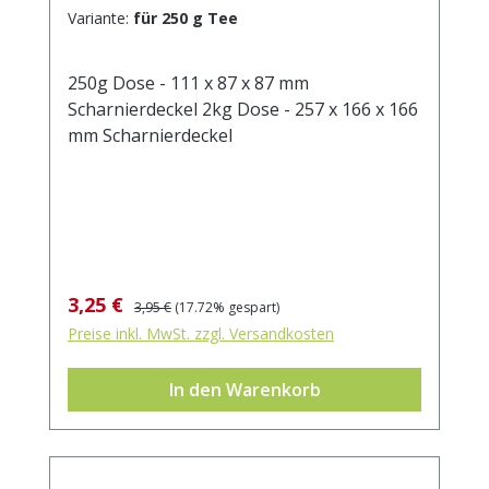
Variante:
für 250 g Tee
250g Dose - 111 x 87 x 87 mm
Scharnierdeckel 2kg Dose - 257 x 166 x 166
mm Scharnierdeckel
Verkaufspreis:
Regulärer Preis:
3,25 €
3,95 €
(17.72% gespart)
Preise inkl. MwSt. zzgl. Versandkosten
In den Warenkorb