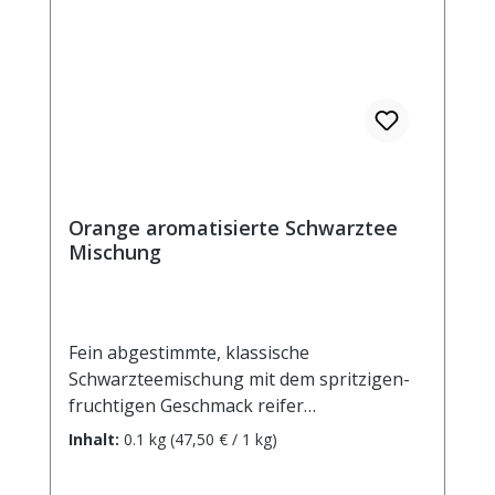
Orange aromatisierte Schwarztee
Mischung
Fein abgestimmte, klassische
Schwarzteemischung mit dem spritzigen-
fruchtigen Geschmack reifer
Orangen. Zutaten: Ceylon-, Südindien- und
Inhalt:
0.1 kg
(47,50 € / 1 kg)
China Schwarztee, natürliches Aroma,
Orangenschalen. Zubereitung: ca. 10g Tee