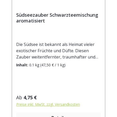
Südseezauber Schwarzteemischung
aromatisiert
Die Südsee ist bekannt als Heimat vieler
exotischer Früchte und Düfte. Diesen
Zauber weitentfernter, traumhafter und
sonnenverwöhnter Plätze fängt diese
Inhalt:
0.1 kg
(47,50 € / 1 kg)
Teemischung ein: die leuchtenden Farben
der Blüten erinnern an den farbenfrohen
Süden und das erfrischende Aroma von
Mango, Maracuja und Papaya entführt uns
für einen Moment aus dem Alltag.Zutaten:
Regulärer Preis:
Ab
4,75 €
schwarzer Tee, Aroma, Rosenblüten,
Preise inkl. MwSt. zzgl. Versandkosten
Sonnenblumenblüten, Kornblumenblüten
Zubereitung: ca. 10g Tee mit 1 l.