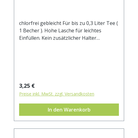
chlorfrei gebleicht Für bis zu 0,3 Liter Tee (
1 Becher ). Hohe Lasche für leichtes
Einfüllen. Kein zusätzlicher Halter
notwendig.Manilahanf und Zellstoff sind
die wesentlichen Bestandteile dieses
Filters. 100% kompostierbar.
Regulärer Preis:
3,25 €
Preise inkl. MwSt. zzgl. Versandkosten
In den Warenkorb