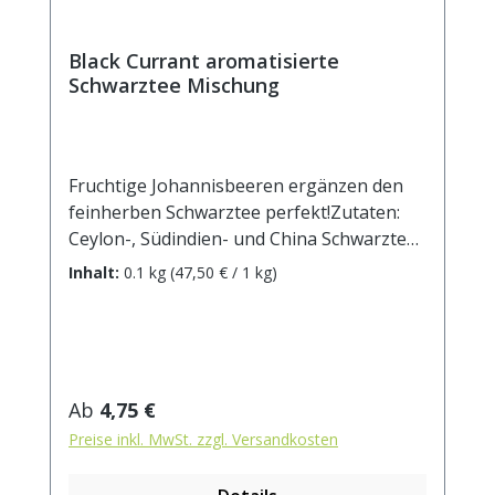
Black Currant aromatisierte
Schwarztee Mischung
Fruchtige Johannisbeeren ergänzen den
feinherben Schwarztee perfekt!Zutaten:
Ceylon-, Südindien- und China Schwarztee,
Aroma, schwarze Johannisbeerblätter,
Inhalt:
0.1 kg
(47,50 € / 1 kg)
schwarze Johannisbeeren. Zubereitung: ca.
10g Tee mit 1 l. kochendem Wasser
aufgiessen. Ziehzeit: ca. 3 min / anregend -
5 min / beruhigend
Regulärer Preis:
Ab
4,75 €
Preise inkl. MwSt. zzgl. Versandkosten