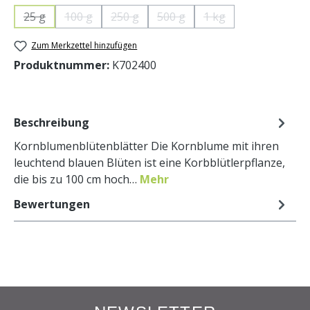
25 g
100 g
250 g
500 g
1 kg
(Diese Option ist zurzeit nicht verfügbar.)
(Diese Option ist zurzeit nicht verfügbar.)
(Diese Option ist zurzeit nicht verfügbar.)
(Diese Option ist zurzeit nicht 
(Diese Option ist zurz
Zum Merkzettel hinzufügen
Produktnummer:
K702400
Beschreibung
Kornblumenblütenblätter Die Kornblume mit ihren
leuchtend blauen Blüten ist eine Korbblütlerpflanze,
die bis zu 100 cm hoch…
Mehr
Bewertungen