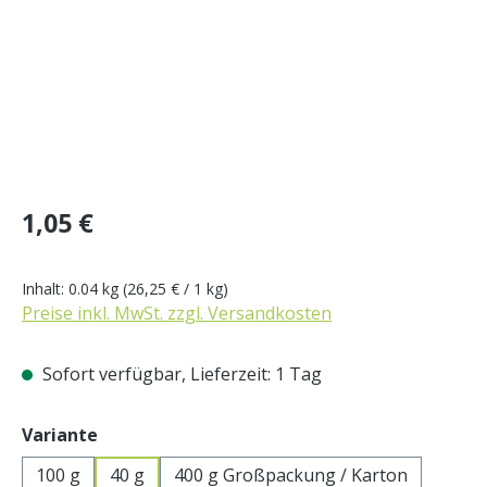
Regulärer Preis:
1,05 €
Inhalt:
0.04 kg
(26,25 € / 1 kg)
Preise inkl. MwSt. zzgl. Versandkosten
Sofort verfügbar, Lieferzeit: 1 Tag
auswählen
Variante
100 g
40 g
400 g Großpackung / Karton