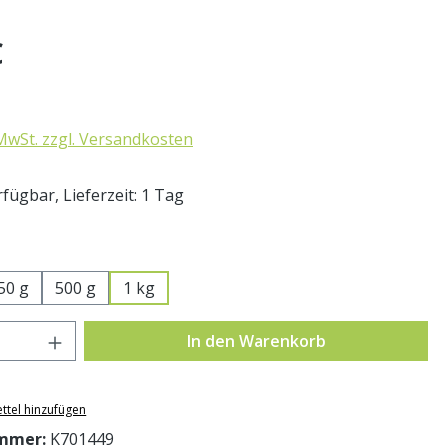
eis:
€
 MwSt. zzgl. Versandkosten
fügbar, Lieferzeit: 1 Tag
swählen
50 g
500 g
1 kg
Anzahl: Gib den gewünschten Wert ein o
In den Warenkorb
ttel hinzufügen
mmer:
K701449