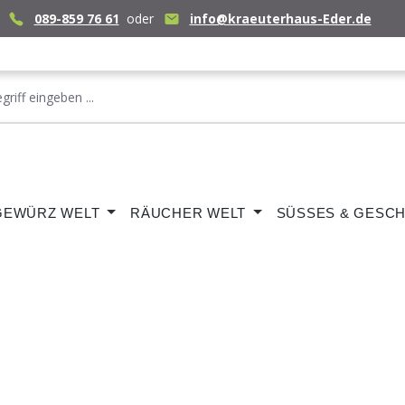
089-859 76 61
oder
info@kraeuterhaus-Eder.de
GEWÜRZ WELT
RÄUCHER WELT
SÜSSES & GESCH