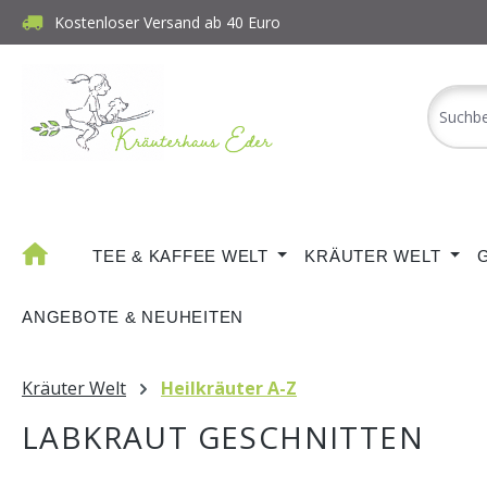
Kostenloser Versand ab 40 Euro
m Hauptinhalt springen
Zur Suche springen
Zur Hauptnavigation springen
TEE & KAFFEE WELT
KRÄUTER WELT
ANGEBOTE & NEUHEITEN
Kräuter Welt
Heilkräuter A-Z
LABKRAUT GESCHNITTEN