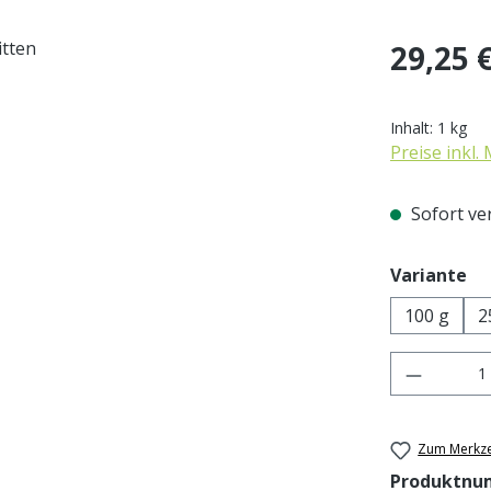
Regulärer Pr
29,25 
Inhalt:
1 kg
Preise inkl.
Sofort ver
au
Variante
100 g
2
Produkt 
Zum Merkze
Produktnu