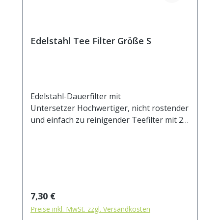
Edelstahl Tee Filter Größe S
Edelstahl-Dauerfilter mit
Untersetzer Hochwertiger, nicht rostender
und einfach zu reinigender Teefilter mit 2
Henkeln und Ablage. Der Untersetzer kann
auch als Deckel verwendet werden, um das
Auskühlen des ziehenden Tees zu
verhindern. Das feine Mesh Gewebe eignet
sich auch für sehr feine Teemischungen.
Beim Ausspülen lösen sich die Partikel
Regulärer Preis:
7,30 €
leicht vom Filtergewebe. Durch die zwei
Preise inkl. MwSt. zzgl. Versandkosten
Henkel sitzt der Filter stabil auf dem