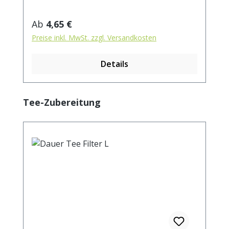
Regulärer Preis:
Ab
4,65 €
Preise inkl. MwSt. zzgl. Versandkosten
Details
Produktgalerie überspringen
Tee-Zubereitung