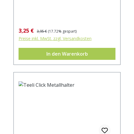
Verkaufspreis:
Regulärer Preis:
3,25 €
3,95 €
(17.72% gespart)
Preise inkl. MwSt. zzgl. Versandkosten
In den Warenkorb