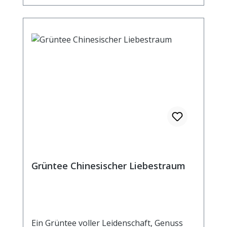
Durchschnittliche Brennwerte je 100
ml Fertiggetränk bei Aufguss von 2g Tee
mit 100 ml 90° heißem Wasser und
einer Ziehzeit von 2 Minuten Brennwert 6
kJ / 2 kcal Fett <0,5 g davon: - gesättigte
Fettsäuren <0,1 g Kohlenhydrate 0,5 g
davon: - Zucker 0,5 g Eiweiß <0,5 g Salz
<0,1 g
Grüntee Chinesischer Liebestraum
Ein Grüntee voller Leidenschaft, Genuss