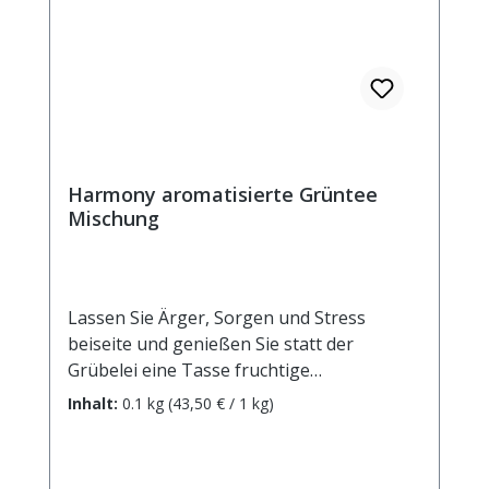
Harmony aromatisierte Grüntee
Mischung
Lassen Sie Ärger, Sorgen und Stress
beiseite und genießen Sie statt der
Grübelei eine Tasse fruchtige
Harmonie!Zutaten: Grüner Tee China
Inhalt:
0.1 kg
(43,50 € / 1 kg)
Sencha, Aroma, kandierte Mangostücke
(Mango, Zucker), Zitronenschalen, rote
Johannisbeeren, Orangenstücke,