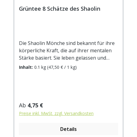
Grüntee 8 Schätze des Shaolin
Die Shaolin Mönche sind bekannt für ihre
körperliche Kraft, die auf ihrer mentalen
Stärke basiert. Sie leben gelassen und
furchtlos. Nehmen Sie mit diesem Tee die
Inhalt:
0.1 kg
(47,50 € / 1 kg)
Energie dieser Mönche in sich auf und
genießen den Moment!Zutaten: Grüntee
China Sencha, Gunpowder, Mini Tuo Tea,
Chun Mee, Pai Mu Tan, Lung Ching, Snow
Bud, Pi Lo Chun, kandierte Ananasstücke
Regulärer Preis:
Ab
4,75 €
(Ananas, Zucker), Aroma, Erdbeerstücke,
Preise inkl. MwSt. zzgl. Versandkosten
Sonnenblumenblüten. Zubereitung: ca. 12g
Tee mit 1 l. Wasser auf 90° abgekühlt,
Details
aufgiessen. Ziehzeit: ca. 3 min.