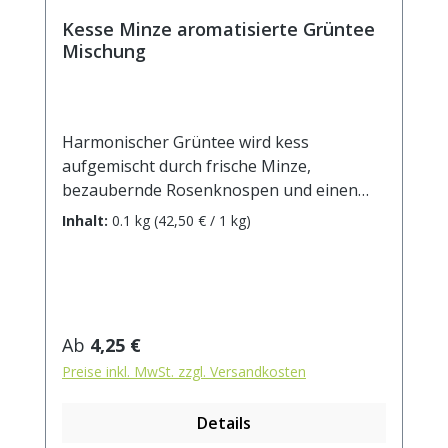
Kesse Minze aromatisierte Grüntee
Mischung
Harmonischer Grüntee wird kess
aufgemischt durch frische Minze,
bezaubernde Rosenknospen und einen
köstlichen Pfirsichduft. Probieren Sie, was
Inhalt:
0.1 kg
(42,50 € / 1 kg)
Sie mehr verzaubert: der fruchtig-frische
Geschmack oder das hübsche Aussehen.
Eine unwiderstehliche Komposition auf
jeden Fall! Zutaten: Grüner Tee China
China Yin Xiang, -Chun Mee, kandierte
Regulärer Preis:
Ab
4,25 €
Papayastücke (Papaya, Zucker),
Preise inkl. MwSt. zzgl. Versandkosten
Nanaminze (5%), Aroma, Pfirsichstücke
(2%), weiße Hibiskusknospen,
Details
Rosenknospen, Kornblumenblüten