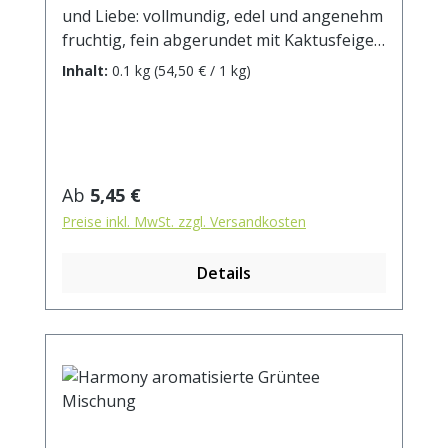
und Liebe: vollmundig, edel und angenehm
fruchtig, fein abgerundet mit Kaktusfeige
und Rosenblütenblättern.Zutaten: Grüntee
Inhalt:
0.1 kg
(54,50 € / 1 kg)
China Sencha, Potenzholz, Aroma, Pao
Chung-Pou Chong, Xia Zhou Bi Feng,
Rosenblütenblätter, Kaktusblüten.
Zubereitung: ca. 12g Tee mit 1 l. Wasser
auf 90° abgekühlt, aufgiessen. Ziehzeit: ca.
Regulärer Preis:
Ab
5,45 €
3 min.
Preise inkl. MwSt. zzgl. Versandkosten
Details