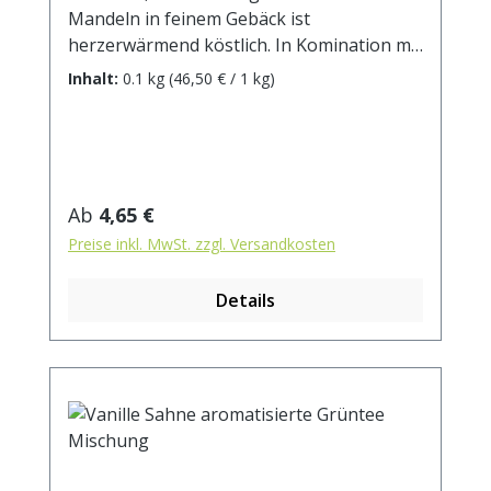
Mandeln in feinem Gebäck ist
herzerwärmend köstlich. In Komination mit
feinem Grüntee und einer Kokosnote
Inhalt:
0.1 kg
(46,50 € / 1 kg)
bleiben keine Wünsche mehr
offen.Zutaten: Grüner Tee China Sencha,
Kokosraspeln (25%), Aroma, Mandelflakes
(1,7%). Allergene: Mandeln Zubereitung: ca.
12g Tee mit 1 l. Wasser auf 90° abgekühlt,
Regulärer Preis:
Ab
4,65 €
aufgiessen. Ziehzeit: ca. 3 min.
Preise inkl. MwSt. zzgl. Versandkosten
Details