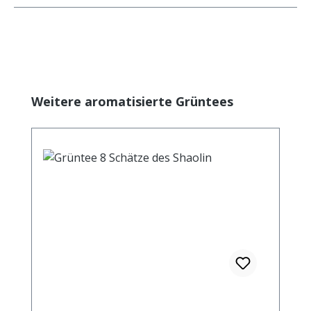
Produktgalerie überspringen
Weitere aromatisierte Grüntees