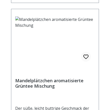
Zubereitung: ca. 12g Tee mit 1 l. Wasser
auf 90° abgekühlt, aufgiessen. Ziehzeit: ca.
3 min. Durchschnittliche Brennwerte je 100
ml Fertiggetränk bei Aufguss von 2g Tee
mit 100 ml 90° heißem Wasser und
einer Ziehzeit von 5 Minuten Brennwert 4
kJ / 1 kcal Fett <0,5 g davon: - gesättigte
Fettsäuren <0,1 g Kohlenhydrate 0,5 g
davon: - Zucker 0,5 g Eiweiß <0,5 g Salz
<0,1 g
Mandelplätzchen aromatisierte
Grüntee Mischung
Der süße, leicht buttrige Geschmack der