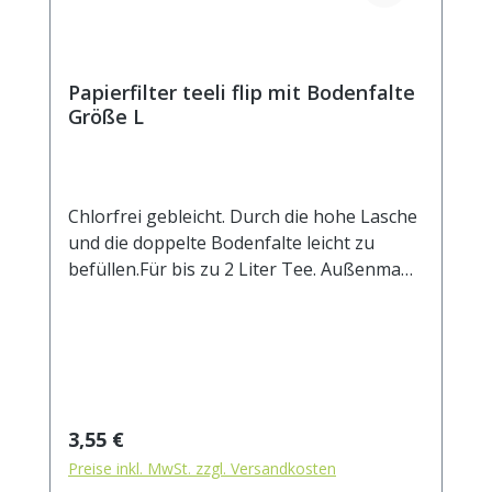
Papierfilter teeli flip mit Bodenfalte
Größe L
Chlorfrei gebleicht. Durch die hohe Lasche
und die doppelte Bodenfalte leicht zu
befüllen.Für bis zu 2 Liter Tee. Außenmaß
ca. 85 x 20 mm.
Regulärer Preis:
3,55 €
Preise inkl. MwSt. zzgl. Versandkosten