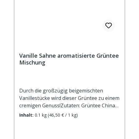
Vanille Sahne aromatisierte Grüntee
Mischung
Durch die großzügig beigemischten
Vanillestücke wird dieser Grüntee zu einem
cremigen Genuss!Zutaten: Grüntee China
Sencha, Aroma, Vanillestücke. Zubereitung:
Inhalt:
0.1 kg
(46,50 € / 1 kg)
ca. 12g Tee mit 1 l. Wasser auf 90°
abgekühlt, aufgiessen. Ziehzeit: ca. 3 min.