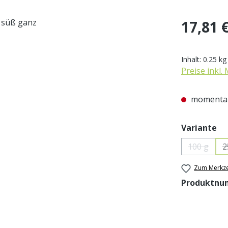
Regulärer Pr
17,81 
Inhalt:
0.25 k
Preise inkl.
momentan
au
Variante
100 g
2
(Diese Op
Zum Merkze
Produktnu