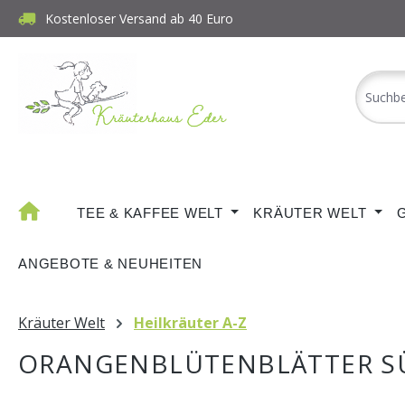
Kostenloser Versand ab 40 Euro
m Hauptinhalt springen
Zur Suche springen
Zur Hauptnavigation springen
TEE & KAFFEE WELT
KRÄUTER WELT
ANGEBOTE & NEUHEITEN
Kräuter Welt
Heilkräuter A-Z
ORANGENBLÜTENBLÄTTER S