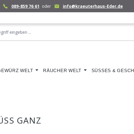
089-859 76 61
oder
info@kraeuterhaus-Eder.de
GEWÜRZ WELT
RÄUCHER WELT
SÜSSES & GESCH
ÜSS GANZ