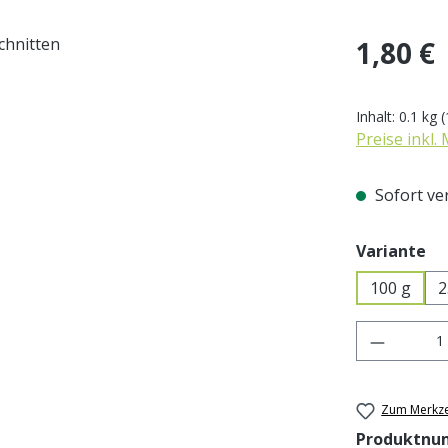
Regulärer Pr
1,80 €
Inhalt:
0.1 kg
(
Preise inkl.
Sofort ver
au
Variante
100 g
2
Produkt 
Zum Merkze
Produktnu