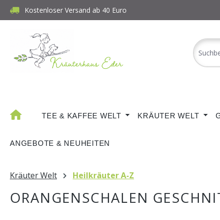
Kostenloser Versand ab 40 Euro
m Hauptinhalt springen
Zur Suche springen
Zur Hauptnavigation springen
TEE & KAFFEE WELT
KRÄUTER WELT
ANGEBOTE & NEUHEITEN
Kräuter Welt
Heilkräuter A-Z
ORANGENSCHALEN GESCHNI