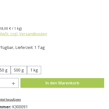
eis:
18,00 € / 1 kg)
 MwSt. zzgl. Versandkosten
fügbar, Lieferzeit: 1 Tag
swählen
50 g
500 g
1 kg
Anzahl: Gib den gewünschten Wert ein o
In den Warenkorb
ttel hinzufügen
mmer:
K300091