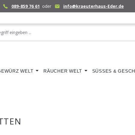
089-859 76 61
oder
info@kraeuterhaus-Eder.de
GEWÜRZ WELT
RÄUCHER WELT
SÜSSES & GESCH
TTEN