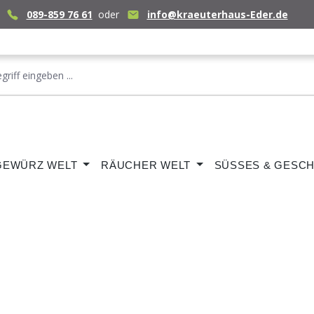
089-859 76 61
oder
info@kraeuterhaus-Eder.de
GEWÜRZ WELT
RÄUCHER WELT
SÜSSES & GESCH