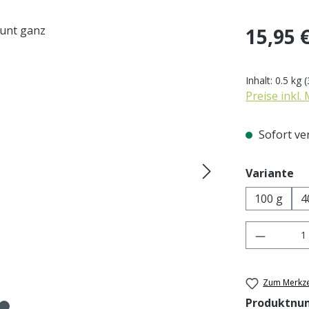
Regulärer Pr
15,95 
Inhalt:
0.5 kg
(
Preise inkl.
Sofort ver
au
Variante
100 g
4
Produkt 
Zum Merkze
Produktnu