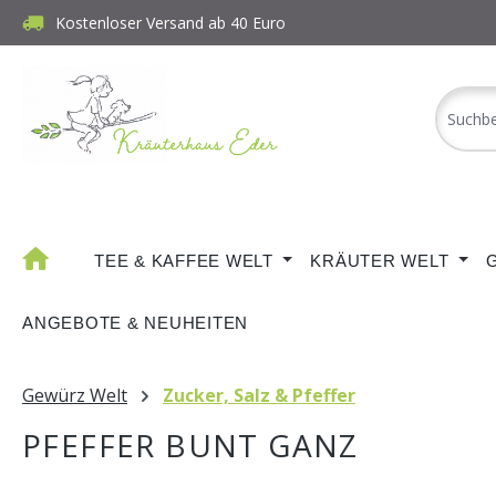
Kostenloser Versand ab 40 Euro
m Hauptinhalt springen
Zur Suche springen
Zur Hauptnavigation springen
TEE & KAFFEE WELT
KRÄUTER WELT
ANGEBOTE & NEUHEITEN
Gewürz Welt
Zucker, Salz & Pfeffer
PFEFFER BUNT GANZ