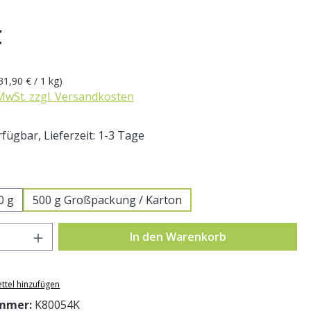
eis:
€
31,90 € / 1 kg)
 MwSt. zzgl. Versandkosten
fügbar, Lieferzeit: 1-3 Tage
swählen
0 g
500 g Großpackung / Karton
Anzahl: Gib den gewünschten Wert ein o
In den Warenkorb
ttel hinzufügen
mmer:
K80054K