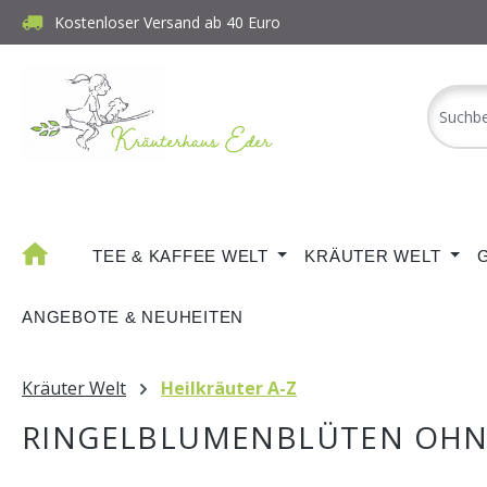
Kostenloser Versand ab 40 Euro
m Hauptinhalt springen
Zur Suche springen
Zur Hauptnavigation springen
TEE & KAFFEE WELT
KRÄUTER WELT
ANGEBOTE & NEUHEITEN
Kräuter Welt
Heilkräuter A-Z
RINGELBLUMENBLÜTEN OHN