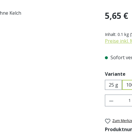
Regulärer Pr
5,65 €
Inhalt:
0.1 kg
(
Preise inkl.
Sofort ver
au
Variante
25 g
10
Produkt 
Zum Merkze
Produktnu