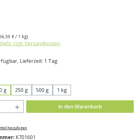
eis:
56,50 € / 1 kg)
 MwSt. zzgl. Versandkosten
fügbar, Lieferzeit: 1 Tag
swählen
0 g
250 g
500 g
1 kg
Anzahl: Gib den gewünschten Wert ein o
In den Warenkorb
ttel hinzufügen
mmer:
K701601