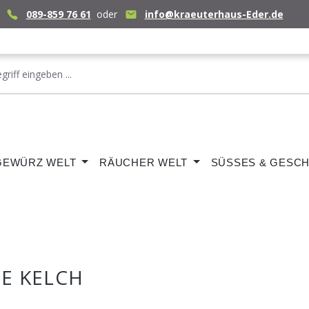
089-859 76 61
oder
info@kraeuterhaus-Eder.de
GEWÜRZ WELT
RÄUCHER WELT
SÜSSES & GESCH
E KELCH