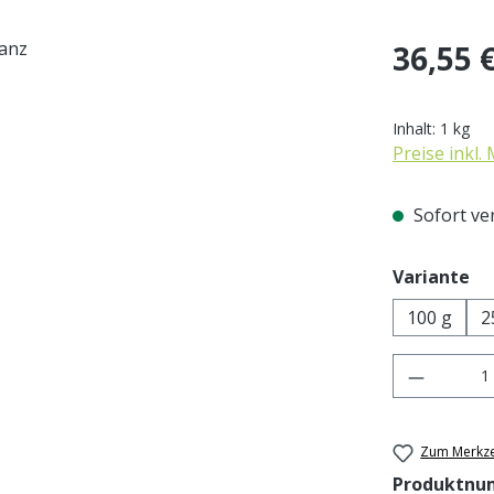
Regulärer Pr
36,55 
Inhalt:
1 kg
Preise inkl.
Sofort ver
au
Variante
100 g
2
Produkt 
Zum Merkze
Produktnu