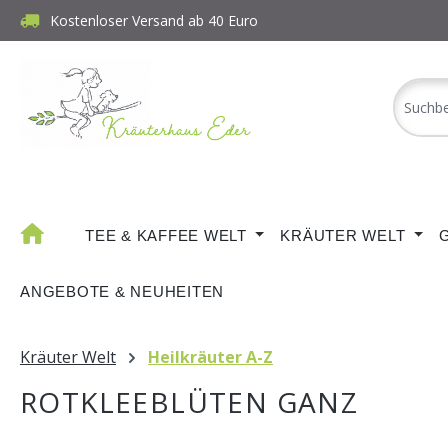
Kostenloser Versand ab 40 Euro
m Hauptinhalt springen
Zur Suche springen
Zur Hauptnavigation springen
TEE & KAFFEE WELT
KRÄUTER WELT
ANGEBOTE & NEUHEITEN
Kräuter Welt
Heilkräuter A-Z
ROTKLEEBLÜTEN GANZ