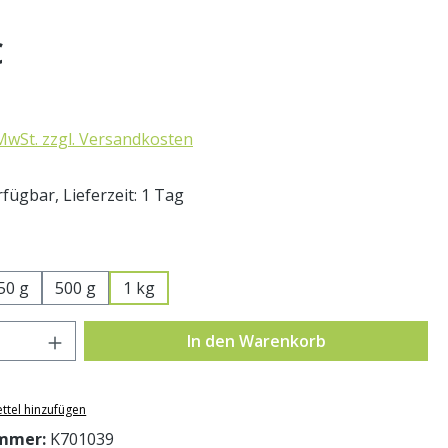
eis:
€
 MwSt. zzgl. Versandkosten
fügbar, Lieferzeit: 1 Tag
swählen
50 g
500 g
1 kg
Anzahl: Gib den gewünschten Wert ein o
In den Warenkorb
ttel hinzufügen
mmer:
K701039