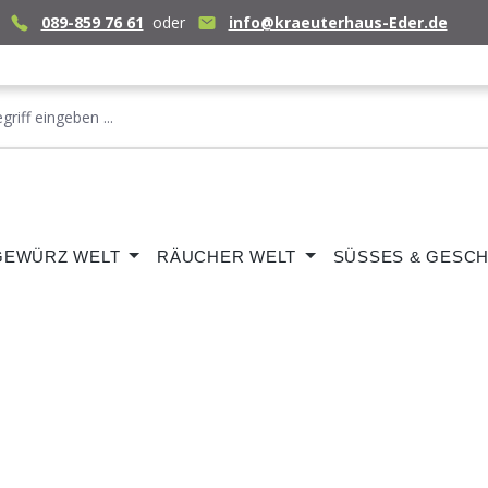
089-859 76 61
oder
info@kraeuterhaus-Eder.de
GEWÜRZ WELT
RÄUCHER WELT
SÜSSES & GESCH