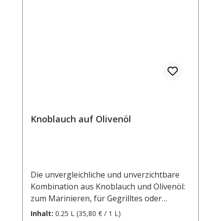
Knoblauch auf Olivenöl
Die unvergleichliche und unverzichtbare
Kombination aus Knoblauch und Olivenöl:
zum Marinieren, für Gegrilltes oder
einfach auf frischem Weißbrot. Dieses
Inhalt:
0.25 L
(35,80 € / 1 L)