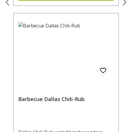
Kühlschrank ruhen, damit die Gewürze gut
einziehen können. Beim Grillen bildet sich
dann eine atemberaubend leckere,
würzige Kruste und auch größere Stücke
sind bis in die Tiefe gut gewürzt. Zutaten:
Rohrrohzucker, Paprika, Zucker,
Knoblauch, Meersalz, Pfeffer, Zwiebel,
Ingwer, Rosmarin, (kann Spuren von Senf,
Sellerie und Sesam enthalten).
Durchschnittliche Brennwerte je 100 g
Brennwert 1303 kJ / 311 kcal Fett 8,3 g
davon: - gesättigte Fettsäuren 1,4 g
Kohlenhydrate 47 g davon: - Zucker 40 g
Ballaststoffe k. A. Eiweiß 12 g Salz 5,9 g
Barbecue Dallas Chili-Rub