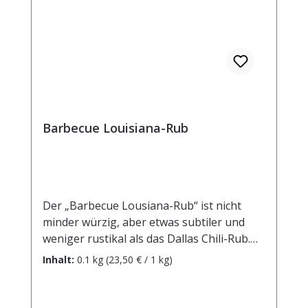
Barbecue Louisiana-Rub
Der „Barbecue Lousiana-Rub“ ist nicht
minder würzig, aber etwas subtiler und
weniger rustikal als das Dallas Chili-Rub.
Daher eignet er sich hervorragend für
Inhalt:
0.1 kg
(23,50 € / 1 kg)
Geflügel, Fisch und Meeresfrüchte, aber
auch für Steaks, die eher von der
Mittelmeerküche inspiriert sein sollen als