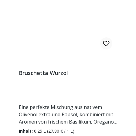
Bruschetta Würzöl
Eine perfekte Mischung aus nativem
Olivenöl extra und Rapsöl, kombiniert mit
Aromen von frischem Basilikum, Oregano
und Knoblauch. Holen Sie sich den
Inhalt:
0.25 L
(27,80 € / 1 L)