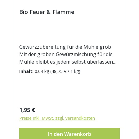
Bio Feuer & Flamme
Gewürzzubereitung für die Mühle grob
Mit der groben Gewürzmischung für die
Mühle bleibt es jedem selbst überlassen,
wie feurig er es mag. Passt nicht nur zu
Inhalt:
0.04 kg
(48,75 € / 1 kg)
Gegrilltem, sondern auch zu Eintöpfen,
Dips und Marinaden. Zutaten: Chili*,
Pfeffer*, Steinsalz*, Paprika*, Knoblauch*,
(kann Spuren von Senf, Sellerie und Sesam
enthalten). * aus kontrolliert biologischem
Regulärer Preis:
1,95 €
Anbau Rezeptvorschlag für Hähnchen:
Preise inkl. MwSt. zzgl. Versandkosten
Olivenöl mit Honig verrühren u. das
Hähnchen damit bestreichen. Anschließend
In den Warenkorb
mit dem Bio Feuer & Flamme das Hähnchen