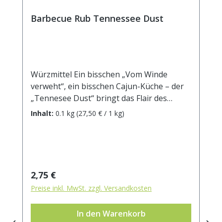
für 450 g Fleisch, 1,5-2 Esslöffel für ein 1,8
kg schweres Hähnchen.
Barbecue Rub Tennessee Dust
Würzmittel Ein bisschen „Vom Winde
verweht“, ein bisschen Cajun-Küche – der
„Tennesee Dust“ bringt das Flair des
amerikanischen Südens auf den Grill der
Inhalt:
0.1 kg
(27,50 € / 1 kg)
heimischen Terrasse. Leicht süß-pikant
und kräuterwürzig veredelt der Rub
Geflügel, Fisch und zarte Steaks. „Rubs“
sind trockene Gewürzmischungen, die ins
Grillgut eingerieben bzw. geklopft werden.
Regulärer Preis:
2,75 €
Anschließend darf das Fleisch, fest
Preise inkl. MwSt. zzgl. Versandkosten
eingewickelt in Plastikfolie oder
vakuumiert, ca. 12 Stunden lang (Fisch und
In den Warenkorb
Meeresfrüchte nur ca. 1 Stunde) im