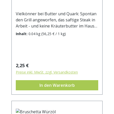
Vielkönner bei Butter und Quark: Spontan
den Grill angeworfen, das saftige Steak in
Arbeit - und keine Kräuterbutter im Haus?
Mit unserer Gewürzzubereitung kein
Inhalt:
0.04 kg
(56,25 € / 1 kg)
Problem: Butter auf Zimmertemperatur
bringe, mit den Kräutern vermischen und
fertig. Auch für grüne Dips mit Crême
Fraiche oder Quark eine gute Empfehlung.
Zutaten: Fleur de Sel (Salz 30%),
Regulärer Preis:
2,25 €
Geräucherte Zwiebel* (Bio Zwiebel, Rauch),
Preise inkl. MwSt. zzgl. Versandkosten
Zwiebel*, Petersilie*, Paprika*, Basilikum*,
Knoblauch*, Dill*, Schnittlauch*,
In den Warenkorb
Oregano*, Majoran*. * aus kontrolliert
biologischem Anbau DE-ÖKO-001