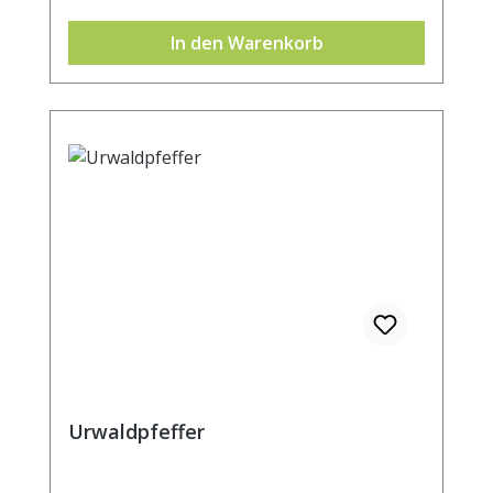
würzig beschrieben.Es handelt sich quasi
In den Warenkorb
um einen natürlichen
Geschmacksverstärker, der universell
einsetzbar für warme und kalte Speisen ist:
Suppen, Saucen, Eintöpfe, Fleisch-, Fisch-
und Gemüsegerichte oder auch für den
Wok und bei Reis- und Pastagerichte.
Zutaten: Paprika, Tomatenchips
(Tomatenmarkkonzentrat, Maisstärke,
Zucker), Meersalz, Röstzwiebeln (Zwiebeln,
Sonnenblumenöl), SELLERIE, Tomaten,
Liebstöckel, Zwiebeln, Knoblauch,
Kurkuma, Pastinake, Rauch
Urwaldpfeffer