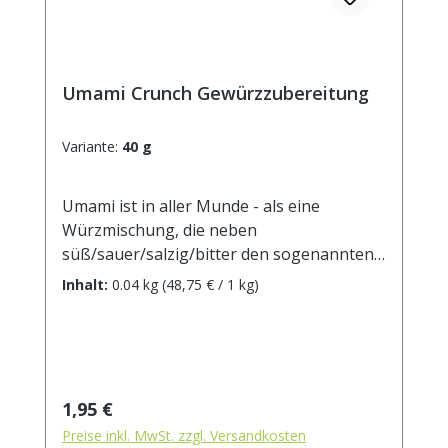
Umami Crunch Gewürzzubereitung
Variante:
40 g
Umami ist in aller Munde - als eine
Würzmischung, die neben
süß/sauer/salzig/bitter den sogenannten
fünften Grundgeschmack "umami"
Inhalt:
0.04 kg
(48,75 € / 1 kg)
hervorruft: eine herzhafte,
wohlschmeckende Note, die Speisen eine
besondere Tiefe verleiht. Sie verbindet
Aromen, hebt den Eigengeschmack der
Zutaten hervor und wird als
Regulärer Preis:
1,95 €
gleichermaßen köstlich (das bedeutet der
Preise inkl. MwSt. zzgl. Versandkosten
japanische Begriff umami) oder herzhaft-