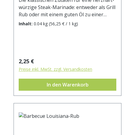
würzige Steak-Marinade: entweder als Grill
Rub oder mit einem guten Öl zu einer
Marinade verrührt, sorgt diese Mischung
Inhalt:
0.04 kg
(56,25 € / 1 kg)
für einen perfekten Genuss. Ergänzen Sie
ganz nach Ihrem Geschmack Knoblauch
und verfeinern nach dem Grillen
mit Rauchsalz oder Ihrem frisch
gemahlenen Lieblings-PfefferZutaten:
Regulärer Preis:
2,25 €
Paprikaflocken, Pfeffer, Petersilie,
Preise inkl. MwSt. zzgl. Versandkosten
Schnittlauch, Zwiebel, Basilikum, Majoran,
Thymian
In den Warenkorb