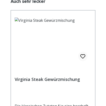
Produktgalerie überspringen
Auch sehr lecker
Virginia Steak Gewürzmischung
Die klassischen Zutaten für eine herzhaft-