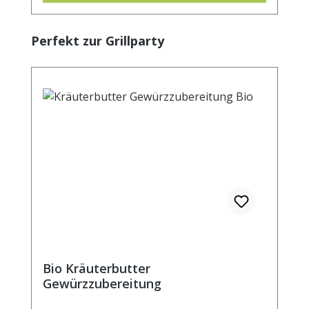
gleichmäßig einreiben und fertig garen.
Lecker... DE-ÖKO-001
Produktgalerie überspringen
Perfekt zur Grillparty
Bio Kräuterbutter
Gewürzzubereitung