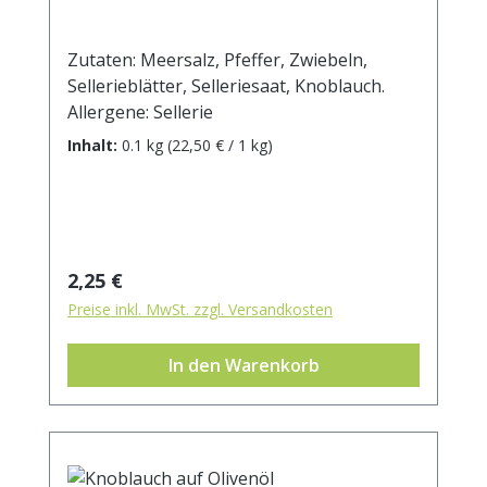
Zutaten: Meersalz, Pfeffer, Zwiebeln,
Sellerieblätter, Selleriesaat, Knoblauch.
Allergene: Sellerie
Inhalt:
0.1 kg
(22,50 € / 1 kg)
Regulärer Preis:
2,25 €
Preise inkl. MwSt. zzgl. Versandkosten
In den Warenkorb