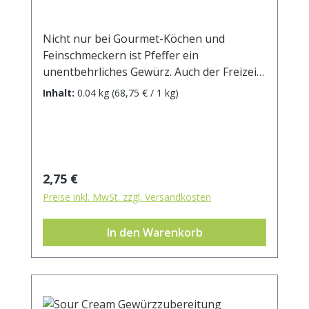
Nicht nur bei Gourmet-Köchen und
Feinschmeckern ist Pfeffer ein
unentbehrliches Gewürz. Auch der Freizeit-
Koch und ganz normale Gaumenfreund
Inhalt:
0.04 kg
(68,75 € / 1 kg)
hat Pfeffer, in welcher Ausführung auch
immer, als feste Größe in seinem
Gewürzregal. Unter den vielen Arten von
Pfeffer ist der 'Lange Pfeffer', auch
Stangenpfeffer, beziehungsweise 'Piper
Regulärer Preis:
2,75 €
longum' genannt, eine Pfefferart, die
Preise inkl. MwSt. zzgl. Versandkosten
vornehmlich in Indien angebaut wird. Seine
markanten kleinen Zapfen verleihen im ein
In den Warenkorb
unverwechselbares Aussehen.Langer
Pfeffer entstammt einer kletternden
Pflanze mit Sprossknoten-Wurzeln. Er
gehört zur Pflanzenfamilie der
Pfeffergewächse. Die in verschiedenen