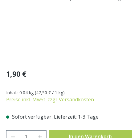
Regulärer Preis:
1,90 €
Inhalt:
0.04 kg
(47,50 € / 1 kg)
Preise inkl. MwSt. zzgl. Versandkosten
Sofort verfügbar, Lieferzeit: 1-3 Tage
Produkt Anzahl: Gib den gewünschten Wer
In den Warenkorb