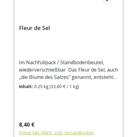
Fleur de Sel
Im Nachfüllpack / Standbodenbeutel,
wiederverschließbar Das Fleur de Sel, auch
„die Blume des Salzes“ genannt, entsteht
nur an heißen und windigen Tagen als
Inhalt:
0.25 kg
(33,60 € / 1 kg)
hauchdünne Schicht an der
Wasseroberfläche und wird in Handarbeit
mit einer Holzschaufel abgeschöpft.Fleur
de Sel findet ausschliesslich als Tafelsalz
Verwendung. Durch seine spezielle
Regulärer Preis:
8,40 €
Salzstruktur zergeht das Salz auf der
Preise inkl. MwSt. zzgl. Versandkosten
Zunge und sobald es mit Feuchtigkeit in