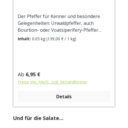
Der Pfeffer für Kenner und besondere
Gelegenheiten: Urwaldpfeffer, auch
Bourbon- oder Voatsiperifery-Pfeffer
genannt, wächst ausschließlich wild im
Inhalt:
0.05 kg
(139,00 € / 1 kg)
tropischen Regenwald Madagaskars und
wird von Hand gepflückt. Diese besondere
Spezialität, die nur in kleinen Mengen
geerntet wird, bringt neben der typischen
Schärfe des schwarzen Pfeffers ein
Regulärer Preis:
Ab
6,95 €
ausgeprägt intensives Aroma mit harzigen
Preise inkl. MwSt. zzgl. Versandkosten
und fruchtigen Noten mit. Er passt gut zu
gegrilltem und gebratenem Fleisch und
Details
dunklen Saucen, aber auch zu raffinierten
Desserts in Kombination mit Schokolade.
Produktgalerie überspringen
Und für die Salate...