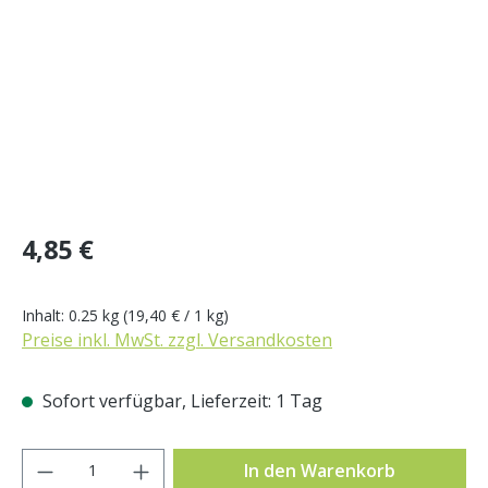
Regulärer Preis:
4,85 €
Inhalt:
0.25 kg
(19,40 € / 1 kg)
Preise inkl. MwSt. zzgl. Versandkosten
Sofort verfügbar, Lieferzeit: 1 Tag
Produkt Anzahl: Gib den gewünschten Wer
In den Warenkorb