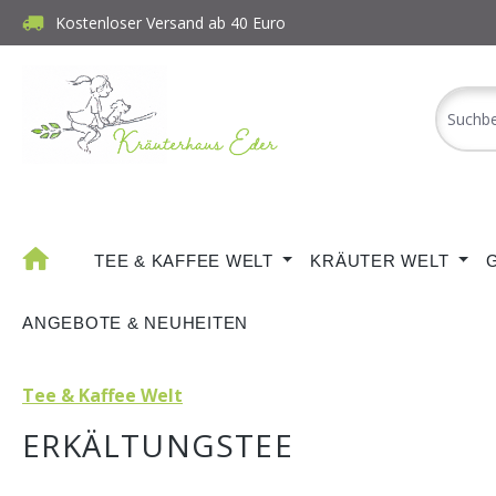
Kostenloser Versand ab 40 Euro
m Hauptinhalt springen
Zur Suche springen
Zur Hauptnavigation springen
TEE & KAFFEE WELT
KRÄUTER WELT
ANGEBOTE & NEUHEITEN
Tee & Kaffee Welt
ERKÄLTUNGSTEE