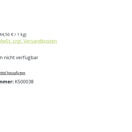
eis:
44,50 € / 1 kg)
 MwSt. zzgl. Versandkosten
 nicht verfügbar
ttel hinzufügen
mmer:
K500038