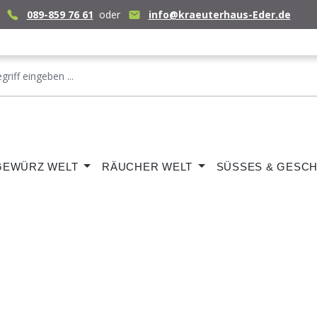
089-859 76 61
oder
info@kraeuterhaus-Eder.de
GEWÜRZ WELT
RÄUCHER WELT
SÜSSES & GESCH