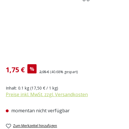
Verkaufspreis:
1,75 €
%
Regulärer Preis:
2,95 €
(40.68% gespart)
Inhalt:
0.1 kg
(17,50 € / 1 kg)
Preise inkl. MwSt. zzgl. Versandkosten
momentan nicht verfügbar
Zum Merkzettel hinzufügen