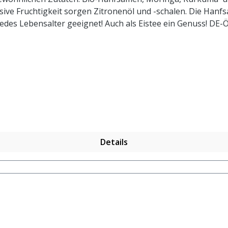
nsive Fruchtigkeit sorgen Zitronenöl und -schalen. Die Han
edes Lebensalter geeignet! Auch als Eistee ein Genuss! DE-
, Kurkuma*, Ingwerstücke*, Lemongras*, Moringablätter*, H
ntrolliert biologischem Anbau. Zubereitung: ca. 20g Tee mi
Details