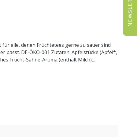
NEWSLETTER
 für alle, denen Früchtetees gerne zu sauer sind.
r passt. DE-ÖKO-001 Zutaten: Apfelstücke (Apfel*,
ches Frucht-Sahne-Aroma (enthält Milch),
t 1 l. kochendem Wasser aufgiessen. Ziehzeit: