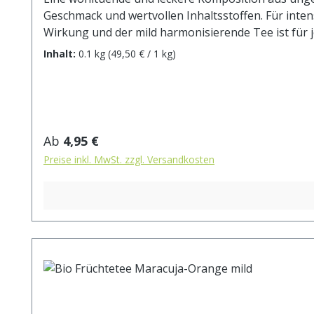
Geschmack und wertvollen Inhaltsstoffen. Für inte
Wirkung und der mild harmonisierende Tee ist für j
Säuerungsmittel: Zitronensäure), Karottenstücke*
Inhalt:
0.1 kg
(49,50 € / 1 kg)
Zitronenschalen* (2%), Ringelblumenblüten*. aus ko
max.10 min.
Regulärer Preis:
Ab
4,95 €
Preise inkl. MwSt. zzgl. Versandkosten