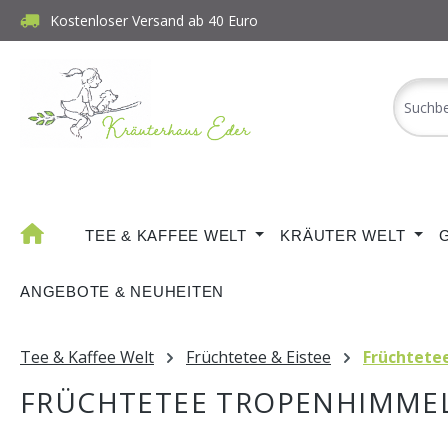
Kostenloser Versand ab 40 Euro
m Hauptinhalt springen
Zur Suche springen
Zur Hauptnavigation springen
TEE & KAFFEE WELT
KRÄUTER WELT
ANGEBOTE & NEUHEITEN
Tee & Kaffee Welt
Früchtetee & Eistee
Früchtete
FRÜCHTETEE TROPENHIMMEL