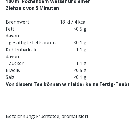
100 ml kochendem Wasser und einer
Ziehzeit von 5 Minuten
Brennwert
18 kJ / 4 kcal
Fett
<0,5 g
davon:
- gesättigte Fettsäuren
<0,1 g
Kohlenhydrate
1,1 g
davon:
- Zucker
1,1 g
Eiweiß
<0,5 g
Salz
<0,1 g
Von diesem Tee können wir leider keine Fertig-Teebe
Bezeichnung: Früchtetee, aromatisiert