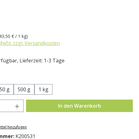
eis:
43,50 € / 1 kg)
 MwSt. zzgl. Versandkosten
fügbar, Lieferzeit: 1-3 Tage
swählen
50 g
500 g
1 kg
Anzahl: Gib den gewünschten Wert ein o
In den Warenkorb
ttel hinzufügen
mmer:
K200531