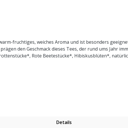
h warm-fruchtiges, weiches Aroma und ist besonders geeignet
 prägen den Geschmack dieses Tees, der rund ums Jahr imme
ottenstücke*, Rote Beetestücke*, Hibiskusblüten*, natürli
ontrolliert biologischem Anbau. Zubereitung: ca. 20g Tee mi
Details