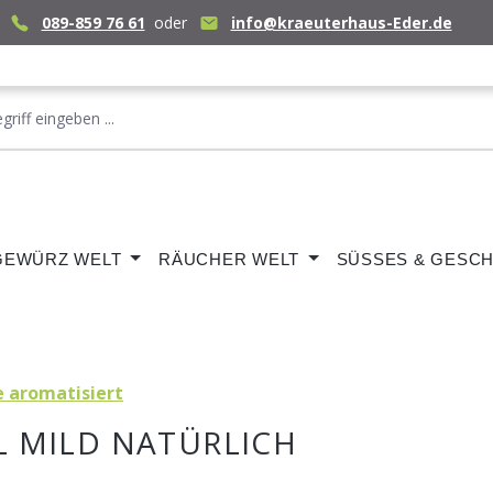
089-859 76 61
oder
info@kraeuterhaus-Eder.de
GEWÜRZ WELT
RÄUCHER WELT
SÜSSES & GESCH
e aromatisiert
 MILD NATÜRLICH