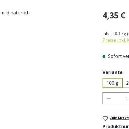
Regulärer Pr
4,35 €
Inhalt:
0.1 kg
(
Preise inkl.
Sofort ver
au
Variante
100 g
2
Produkt 
Zum Merkze
Produktnu