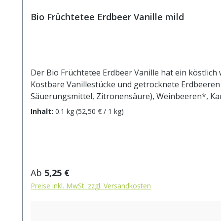
Bio Früchtetee Erdbeer Vanille mild
Der Bio Früchtetee Erdbeer Vanille hat ein köstlic
Kostbare Vanillestücke und getrocknete Erdbeeren
Säuerungsmittel, Zitronensäure), Weinbeeren*, Kar
Erdbeerstücke* (1%), Vanillestücke* (0,5%). * aus k
Inhalt:
0.1 kg
(52,50 € / 1 kg)
max.10 min.
Regulärer Preis:
Ab
5,25 €
Preise inkl. MwSt. zzgl. Versandkosten