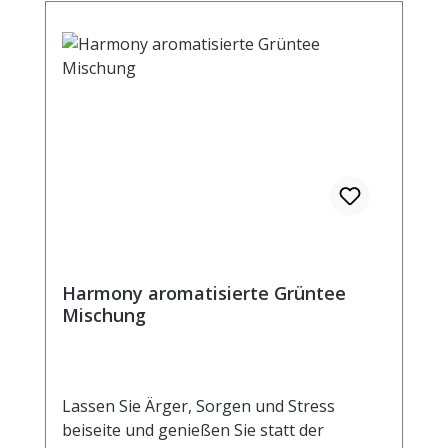
Durchschnittliche Brennwerte je 100 ml
Fertiggetränk bei Aufguss von 2g Tee mit
100 ml kochendem Wasser und einer
Ziehzeit von 5 Minuten Brennwert 16 kJ /
4 kcal Fett <0,5 g davon: gesättigte
Fettsäuren <0,1 g Kohlenhydrate 0,9
g davon: Zucker 0,9 g Eiweiß <0,5 g Salz
<0,01 g
Harmony aromatisierte Grüntee
Mischung
Lassen Sie Ärger, Sorgen und Stress
beiseite und genießen Sie statt der