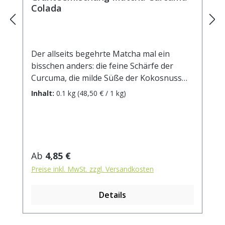
Colada
Der allseits begehrte Matcha mal ein
bisschen anders: die feine Schärfe der
Curcuma, die milde Süße der Kokosnuss
und die herben Grünteenoten sorgen für
Inhalt:
0.1 kg
(48,50 € / 1 kg)
ein ganz neues Geschmackserlebnis mit
einer frischen Tiefe, die uns in Schwung
bringt.Zutaten: Grüner Tee,
Kurkumawurzel(15%), kandierte
Ananasstücke (Ananas, Zucker)(10%),
Regulärer Preis:
Ab
4,85 €
Ingwerstücke, natürliches Aroma (enthält
Preise inkl. MwSt. zzgl. Versandkosten
Milch), Kokoschips (Kokosnuss, Zucker)
(5%), Grüner Tee Matcha(5%),
Details
Rosenblütenblätter Zubereitung: ca. 12g
Tee mit 1 l. Wasser auf 90° abgekühlt,
aufgiessen. Ziehzeit: ca. 3 min.