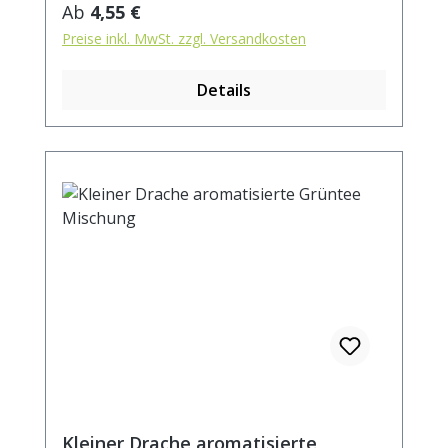
Tee mit 1 Liter Wasser auf 90°C abgekühlt,
Regulärer Preis:
Ab
4,55 €
aufgiessen. Ziehzeit: ca. 2 min.
Preise inkl. MwSt. zzgl. Versandkosten
Details
Kleiner Drache aromatisierte