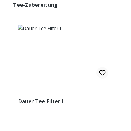
Produktgalerie überspringen
Tee-Zubereitung
Ziehzeit: ca. 2 min.
Dauer Tee Filter L