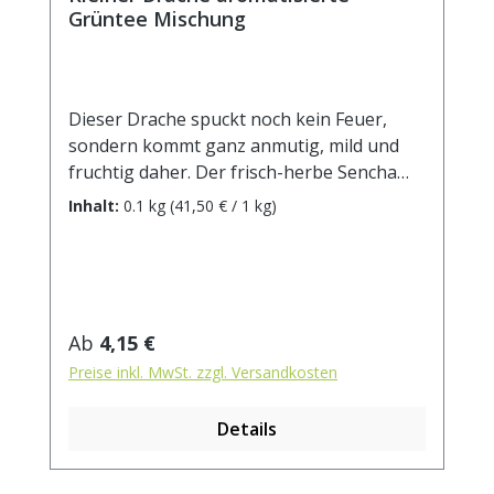
Grüntee Mischung
Dieser Drache spuckt noch kein Feuer,
sondern kommt ganz anmutig, mild und
fruchtig daher. Der frisch-herbe Sencha
hat als aromatische Gegenspieler
Inhalt:
0.1 kg
(41,50 € / 1 kg)
Erdbeerscheiben und Rhabarberstücke, die
sich zu einem sanften Grüntee-Genuss
ergänzen. Getrocknete
Sonnenblumenblüten machen den
„Kleinen Drachen“ auch optisch zu einem
Regulärer Preis:
Ab
4,15 €
sehr dekorativen „Haustier“. Zutaten:
Preise inkl. MwSt. zzgl. Versandkosten
Grüner Tee China Sencha, Aroma,
Sonnenblumenblüten, Erdbeerscheiben
Details
(0,8%), Rhabarberstücke (0,5%).
Zubereitung: ca. 12g Tee mit 1 Liter
Wasser auf 90°C abgekühlt, aufgiessen.