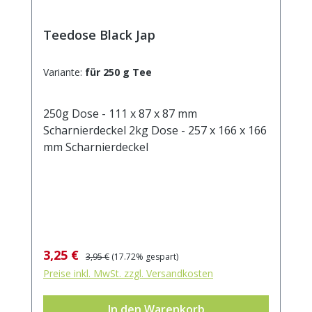
Teedose Black Jap
Variante:
für 250 g Tee
250g Dose - 111 x 87 x 87 mm
Scharnierdeckel 2kg Dose - 257 x 166 x 166
mm Scharnierdeckel
Verkaufspreis:
Regulärer Preis:
3,25 €
3,95 €
(17.72% gespart)
Preise inkl. MwSt. zzgl. Versandkosten
In den Warenkorb