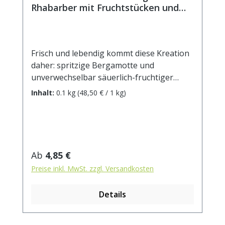
Rhabarber mit Fruchtstücken und
Blüten
Frisch und lebendig kommt diese Kreation
daher: spritzige Bergamotte und
unverwechselbar säuerlich-fruchtiger
Rhabarber vereinen sich zu einem
Inhalt:
0.1 kg
(48,50 € / 1 kg)
erfrischenden Geschmackserlebnis. Auch
als Eistee ein Genuss! Zutaten: Grüner Tee,
Orangenschalen, Aroma, Zitronenschalen,
weiße Hibiskusblüten,
Rhabarberstücke(1%) Zubereitung: ca. 12g
Regulärer Preis:
Ab
4,85 €
Tee mit 1 Liter Wasser (auf 90°C
Preise inkl. MwSt. zzgl. Versandkosten
abgekühlt) aufgiessen. Ziehzeit: ca. 2 min.
Details