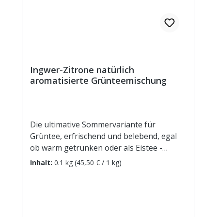
Ingwer-Zitrone natürlich
aromatisierte Grünteemischung
Die ultimative Sommervariante für
Grüntee, erfrischend und belebend, egal
ob warm getrunken oder als Eistee -
einfach ein wohltuender Genuss. Zutaten:
Inhalt:
0.1 kg
(45,50 € / 1 kg)
Grüner Tee China Sencha, Ingwerstücke
(10%), natürliches Aroma, Orangenschalen,
Zitronenschalen( 3%),
Sonnenblumenblüten Zubereitung: ca. 12g