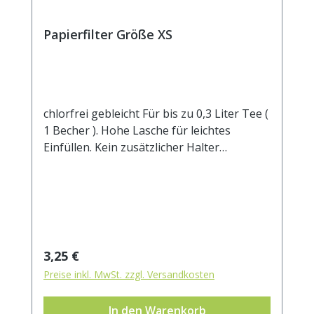
Papierfilter Größe XS
chlorfrei gebleicht Für bis zu 0,3 Liter Tee (
1 Becher ). Hohe Lasche für leichtes
Einfüllen. Kein zusätzlicher Halter
notwendig.Manilahanf und Zellstoff sind
die wesentlichen Bestandteile dieses
Filters. 100% kompostierbar.
Regulärer Preis:
3,25 €
Preise inkl. MwSt. zzgl. Versandkosten
In den Warenkorb