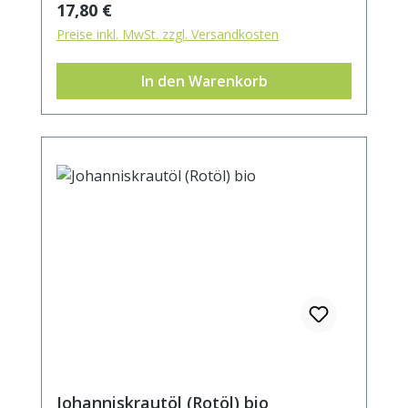
Regulärer Preis:
17,80 €
Arganöl vor allem auch zum Schutz der
Preise inkl. MwSt. zzgl. Versandkosten
Haut vor freien Radikalen.
In den Warenkorb
Johanniskrautöl (Rotöl) bio