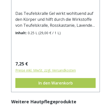
Das Teufelskralle Gel wirkt wohltuend auf
den Körper und hilft durch die Wirkstoffe
von Teufelskralle, Rosskastanie, Lavendel
und Rosmarin bei der Regeneration von
Inhalt:
0.25 L
(29,00 € / 1 L)
Muskeln und Gelenken. Durch den hohen
Anteil natorreiner ätherischer Öle und
pfanzlicher Extrakte ist es hautfreundlich,
zieht schnell ein und fettet
nicht.Inhaltsstoffe / Ingredients (INCI):
Regulärer Preis:
7,25 €
Aqua, Glycerin, Isopropyl Alcohol,
Preise inkl. MwSt. zzgl. Versandkosten
Carbomer, Phenoxyethanol, Sodium
Hydroxide, Harpagophytum Procumbens
In den Warenkorb
Root Extract, Methylparaben, Aesculus
Hippocastanum (Horse Chestnut) Seed
Extract, Rosmarinus Officinalis Leaf Oil,
Produktgalerie überspringen
Weitere Hautpflegeprodukte
Ethylparaben, Propylparaben, Caprylyl
Glycol, Linalool, D-Limonene, C.I. 16185.