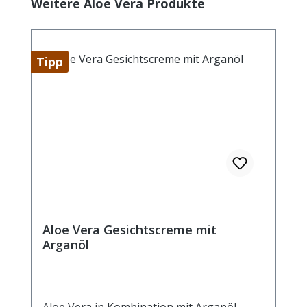
Produktgalerie überspringen
Weitere Aloe Vera Produkte
Tipp
Aloe Vera Gesichtscreme mit
Arganöl
Aloe Vera in Kombination mit Arganöl,