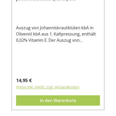
Auszug von Johanniskrautblüten kbA in
Olivenöl kbA aus 1. Kaltpressung, enthält
0,02% Vitamin E. Der Auszug von
Johanniskrautblüten in Olivenöl ist als
"Rotöl" von Alters her bekannt und wird
zur unterstützenden Pflege bei vielerlei
Beschwerden eingesetzt. Johanniskrautöl
sollte in keiner Hausapotheke fehlen.
Regulärer Preis:
14,95 €
Preise inkl. MwSt. zzgl. Versandkosten
In den Warenkorb