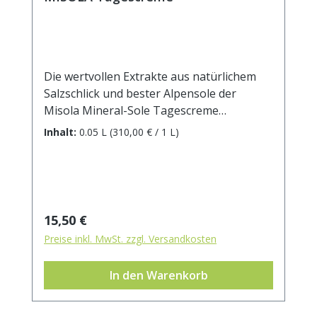
Die wertvollen Extrakte aus natürlichem
Salzschlick und bester Alpensole der
Misola Mineral-Sole Tagescreme
verwöhnen Ihre Haut mit wichtigen
Inhalt:
0.05 L
(310,00 € / 1 L)
Mineralien und Spurenelementen und
schenken Ihnen einen samtig zarten,
glatten Teint. Dieser bewährte
Wirkstoffkomplex spendet Ihrer Haut
Feuchtigkeit und sorgt bei regelmäßiger
Regulärer Preis:
15,50 €
Anwendung für eine spürbare
Preise inkl. MwSt. zzgl. Versandkosten
Regeneration. Die natürliche Anti-Aging-
Formel der Alpensole hemmt die
In den Warenkorb
Fältchenbildung und wirkt vorzeitiger
Hautalterung entgegen. Misola Mineral-
Sole Tagescreme mit UV Schutz ist die