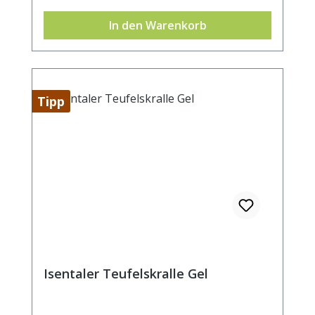
ALTERNIFOLIA OIL, GLYCINE SOJA OIL,
In den Warenkorb
BISABOLOL, CHAMOMILLA RECUTICA
EXTRACT, SIMMONDSIA CHINENSIS SEED
OIL, CARBOXYMETHYLCHITIN,
CETEARETH-15, MYRISTYL ALCOHOL,
MYRETH-4, CETEARYL ALCOHOL,
Tipp
PHENOXYETHANOL, BENZOIC ACID,
DEHYDROACETIC ACID, LIMONENE
Isentaler Teufelskralle Gel