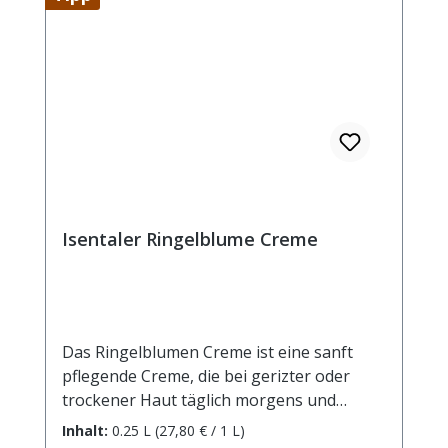
Montana Flower Extract, Helianthus
Annuus Seed Oil, Linalool, Tocopherol
Isentaler Ringelblume Creme
Das Ringelblumen Creme ist eine sanft
pflegende Creme, die bei gerizter oder
trockener Haut täglich morgens und
abends sanft einmassiert werden sollte.
Inhalt:
0.25 L
(27,80 € / 1 L)
Mit ihren hautberuhigenden