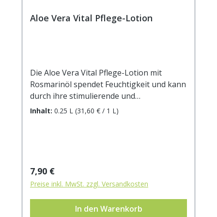
Aloe Vera Vital Pflege-Lotion
Die Aloe Vera Vital Pflege-Lotion mit
Rosmarinöl spendet Feuchtigkeit und kann
durch ihre stimulierende und
antibakterielle Wirkung bei
Inhalt:
0.25 L
(31,60 € / 1 L)
Hautproblemen helfen. Nach einem
Duschbad hat sie sich zur schonenden
Hautpflege bewährt.INCI: AQUA, GLYCERYL
STEARATE, GLYCERIN, PETROLATUM,
CETEARYL ALCOHOL, CETEARETH-20,
Regulärer Preis:
7,90 €
GLYCINE SOJA OIL, ALOE BARBADENSIS,
Preise inkl. MwSt. zzgl. Versandkosten
TOCOPHEROL, ROSMARINUS OFFICINALIS,
CETEARETH-12, CETYL PALMITATE,
In den Warenkorb
PHENOXYETHANOL, BENZOIC ACID,