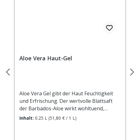
Aloe Vera Haut-Gel
Aloe Vera Gel gibt der Haut Feuchtigkeit
und Erfrischung. Der wertvolle Blattsaft
der Barbados-Aloe wirkt wohltuend,
schützend und pflegend. Damit ist Aloe
Inhalt:
0.25 L
(51,80 € / 1 L)
Vera Gel vorzüglich geeignet zur Pflege
empfindlicher und strapazierter Haut.
Nach dem Sonnenbad unterstützt Aloe