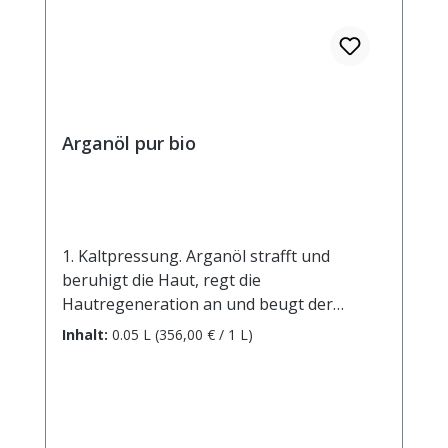
Arganöl pur bio
1. Kaltpressung. Arganöl strafft und
beruhigt die Haut, regt die
Hautregeneration an und beugt der
Austrocknung und Hautalterung vor. Mit
Inhalt:
0.05 L
(356,00 € / 1 L)
dem ungewöhnlich hohen Gehalt von 80%
ungesättigten Fettsäureb (Ölsäure und
Linosäure) und sein besonders hohen
Anteil an natürlichen Antioxidantien
(Alpha-Tocopherol und Phytosterole) dient