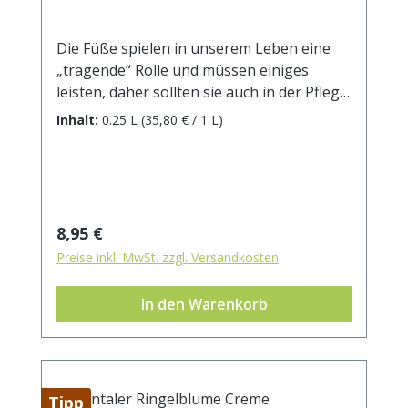
Die Füße spielen in unserem Leben eine
„tragende“ Rolle und müssen einiges
leisten, daher sollten sie auch in der Pflege
mit Aufmerksamkeit bedacht werden.
Inhalt:
0.25 L
(35,80 € / 1 L)
Gönnen Sie sich und Ihren gestressten
Füßen eine kurze Auszeit! Die Isentaler
Hornhautcreme verwöhnt Ihre Füße mit
Feuchtigkeit und vermindert bei
regelmäßiger Anwenung mehrmals täglich
Regulärer Preis:
8,95 €
die Hornhaut. Sie zieht schnell ein und
Preise inkl. MwSt. zzgl. Versandkosten
fettet nicht. Ingredients: Aqua, Urea,
Glycerin, Alcohol denat., Olea Europaea
In den Warenkorb
Fruit Oil, Sodium Polyacrylate, Benzyl
Alcohol, Ethylhexyl Stearate, Caprylyl
Glycol, Trideceth-6, Panthenol, Pinus Mugo
Leaf Oil, Tocopheryl Acetate, Melaleuca
Alternifolia Leaf Oil, D-Limonene, Arnica
Tipp