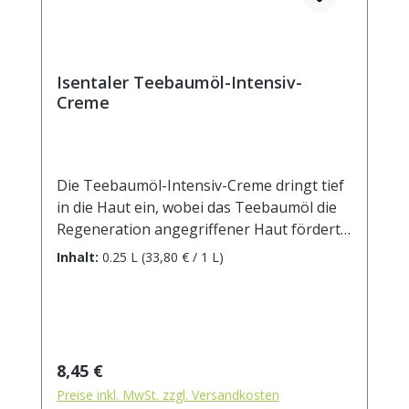
Isentaler Teebaumöl-Intensiv-
Creme
Die Teebaumöl-Intensiv-Creme dringt tief
in die Haut ein, wobei das Teebaumöl die
Regeneration angegriffener Haut fördert,
egal, ob diese durch Akne,
Inhalt:
0.25 L
(33,80 € / 1 L)
Sonneneinstrahlung oder Pilzerreger in
Mitleidenschaft gezogen wurde. Das
zugefügte Johoba -Öl hält die Haut
geschmeidig.INCI: AQUA, PETROLATUM,
PARAFFINUM LIQUIDUM, STEARYL
Regulärer Preis:
8,45 €
ALCOHOL, GLYCERIN, CETYL ALCOHOL,
Preise inkl. MwSt. zzgl. Versandkosten
CETEARETH-25, MELALEUCA