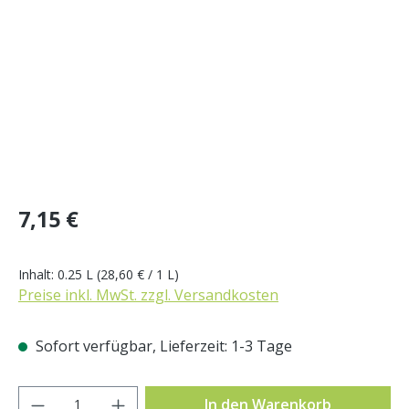
Regulärer Preis:
7,15 €
Inhalt:
0.25 L
(28,60 € / 1 L)
Preise inkl. MwSt. zzgl. Versandkosten
Sofort verfügbar, Lieferzeit: 1-3 Tage
Produkt Anzahl: Gib den gewünschten Wer
In den Warenkorb