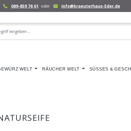
089-859 76 61
oder
info@kraeuterhaus-Eder.de
GEWÜRZ WELT
RÄUCHER WELT
SÜSSES & GESCH
NATURSEIFE