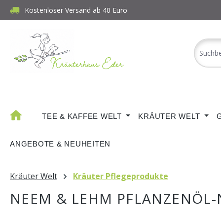
Kostenloser Versand ab 40 Euro
m Hauptinhalt springen
Zur Suche springen
Zur Hauptnavigation springen
TEE & KAFFEE WELT
KRÄUTER WELT
ANGEBOTE & NEUHEITEN
Kräuter Welt
Kräuter Pflegeprodukte
NEEM & LEHM PFLANZENÖL-